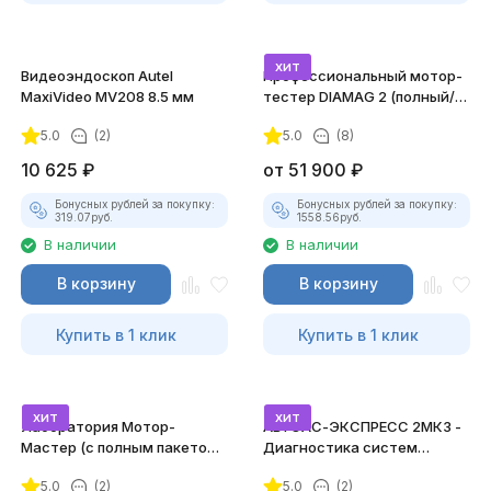
хит
Видеоэндоскоп Autel
Профессиональный мотор-
MaxiVideo MV208 8.5 мм
тестер DIAMAG 2 (полный/
максимальный комплект)
5.0
(2)
5.0
(8)
10 625
₽
от
51 900
₽
Бонусных рублей за покупку:
Бонусных рублей за покупку:
319.07
руб.
1558.56
руб.
В наличии
В наличии
В корзину
В корзину
Купить в 1 клик
Купить в 1 клик
хит
хит
Лаборатория Мотор-
АВТОАС-ЭКСПРЕСС 2МК3 -
Мастер (с полным пакетом
Диагностика систем
лицензий)
зажигания
5.0
(2)
5.0
(2)