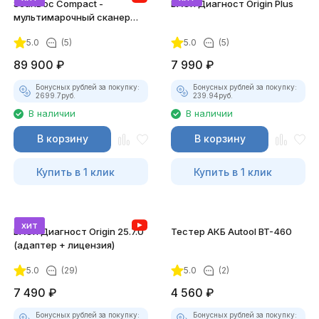
ScanDoc Compact -
ВАСЯ Диагност Origin Plus
мультимарочный сканер
(Полный)
5.0
(5)
5.0
(5)
89 900
₽
7 990
₽
Бонусных рублей за покупку:
Бонусных рублей за покупку:
2699.7
руб.
239.94
руб.
В наличии
В наличии
В корзину
В корзину
Купить в 1 клик
Купить в 1 клик
хит
ВАСЯ Диагност Origin 25.7.0
Тестер АКБ Autool BT-460
(адаптер + лицензия)
5.0
(29)
5.0
(2)
7 490
₽
4 560
₽
Бонусных рублей за покупку:
Бонусных рублей за покупку: