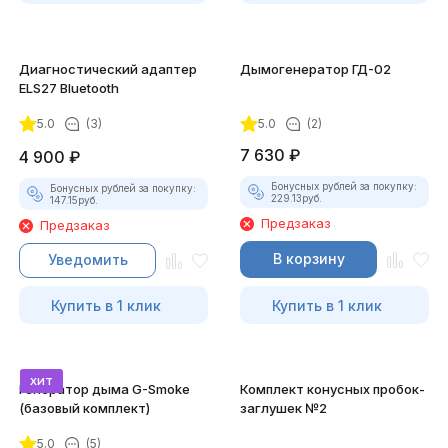
Диагностический адаптер
Дымогенератор ГД-02
ELS27 Bluetooth
5.0
(3)
5.0
(2)
7 630
₽
4 900
₽
Бонусных рублей за покупку:
Бонусных рублей за покупку:
229.13
руб.
147.15
руб.
Предзаказ
Предзаказ
В корзину
Уведомить
Купить в 1 клик
Купить в 1 клик
хит
Генератор дыма G-Smoke
Комплект конусных пробок-
(базовый комплект)
заглушек №2
5.0
(5)