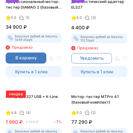
Профессиональный мотор-
Диагностический адаптер
тестер DIAMAG 2 (базовый
ELS27
комплект)
5.0
(1)
5.0
(3)
34 900
₽
4 400
₽
Бонусных рублей за покупку:
Бонусных рублей за покупку:
1048.05
руб.
132.13
руб.
Предзаказ
Предзаказ
В корзину
Уведомить
Купить в 1 клик
Купить в 1 клик
скидка
Набор ELM327 USB + K-Line
Мотор-тестер MTPro 4.1
(базовый комплект)
4.8
(4)
5.0
(2)
1 990
₽
77 290
₽
2 140
₽
-7%
Бонусных рублей за покупку:
Бонусных рублей за покупку: