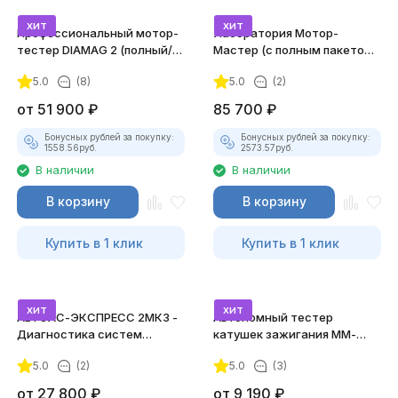
хит
хит
Профессиональный мотор-
Лаборатория Мотор-
тестер DIAMAG 2 (полный/
Мастер (с полным пакетом
максимальный комплект)
лицензий)
5.0
(8)
5.0
(2)
от
51 900
₽
85 700
₽
Бонусных рублей за покупку:
Бонусных рублей за покупку:
1558.56
руб.
2573.57
руб.
В наличии
В наличии
В корзину
В корзину
Купить в 1 клик
Купить в 1 клик
хит
хит
АВТОАС-ЭКСПРЕСС 2МК3 -
Автономный тестер
Диагностика систем
катушек зажигания ММ-
зажигания
ТК-01 (v2) (полный
5.0
(2)
5.0
(3)
комплект)
от
27 800
₽
от
9 190
₽