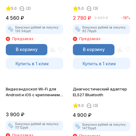
5.0
(2)
5.0
(3)
4 560
₽
2 790
₽
3 400
₽
-18%
Бонусных рублей за покупку:
Бонусных рублей за покупку:
136.94
руб.
83.78
руб.
Предзаказ
Предзаказ
В корзину
В корзину
Купить в 1 клик
Купить в 1 клик
Видеоэндоскоп Wi-Fi для
Диагностический адаптер
Android и iOS с креплением
ELS27 Bluetooth
для смартфона
5.0
(3)
3 900
₽
4 900
₽
Бонусных рублей за покупку:
Бонусных рублей за покупку:
117.12
руб.
147.15
руб.
Предзаказ
Предзаказ