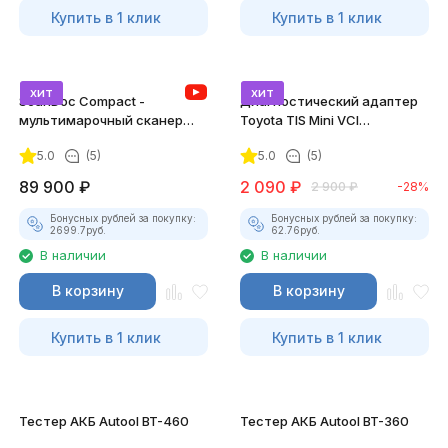
Купить в 1 клик
Купить в 1 клик
хит
хит
ScanDoc Compact -
Диагностический адаптер
мультимарочный сканер
Toyota TIS Mini VCI
(Полный)
(Techstream)
5.0
(5)
5.0
(5)
89 900
₽
2 090
₽
2 900
₽
-28%
Бонусных рублей за покупку:
Бонусных рублей за покупку:
2699.7
руб.
62.76
руб.
В наличии
В наличии
В корзину
В корзину
Купить в 1 клик
Купить в 1 клик
Тестер АКБ Autool BT-460
Тестер АКБ Autool BT-360