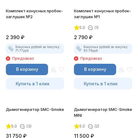
Комплект конусных пробок-
Комплект конусных пробок-
заглушек №2
заглушек №1
5.0
(1)
2 390
₽
2 790
₽
Бонусных рублей за покупку:
Бонусных рублей за покупку:
71.77
руб.
83.78
руб.
Предзаказ
Предзаказ
В корзину
В корзину
Купить в 1 клик
Купить в 1 клик
Дымогенератор SMC-Smoke
Дымогенератор SMC-Smoke
MINI
5.0
(3)
5.0
(2)
31 750
₽
11 500
₽