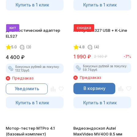
Купить в 1 клик
Купить в 1 клик
хит
скидка
Диагностический адаптер
Набор ELM327 USB + K-Line
ELS27
5.0
(3)
4.8
(4)
1 990
₽
4 400
₽
2 140
₽
-7%
Бонусных рублей за покупку:
Бонусных рублей за покупку:
59.76
руб.
132.13
руб.
Предзаказ
Предзаказ
В корзину
Уведомить
Купить в 1 клик
Купить в 1 клик
Мотор-тестер MTPro 4.1
Видеоэндоскоп Autel
(базовый комплект)
MaxiVideo MV400 8.5 мм