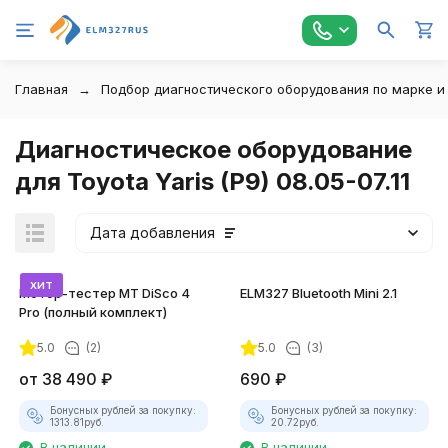
Главная
Подбор диагностического оборудования по марке и
Диагностическое оборудование
для Toyota Yaris (P9) 08.05-07.11
Дата добавления
хит
Мотор-тестер MT DiSco 4
ELM327 Bluetooth Mini 2.1
Pro (полный комплект)
5.0
(2)
5.0
(3)
покупателей
от
38 490
₽
690
₽
Бонусных рублей за покупку:
Бонусных рублей за покупку:
1313.81
руб.
20.72
руб.
В наличии
В наличии