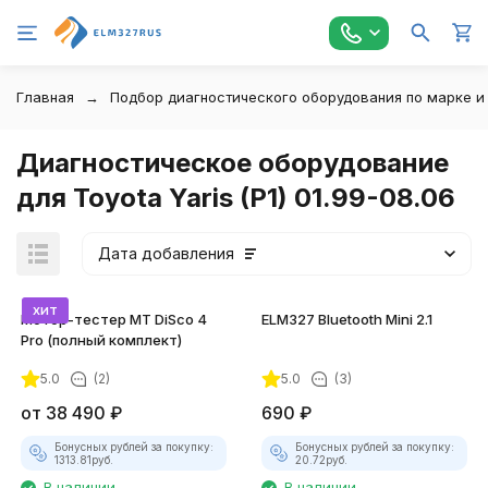
Главная
Подбор диагностического оборудования по марке и
Диагностическое оборудование
для Toyota Yaris (P1) 01.99-08.06
Дата добавления
хит
Мотор-тестер MT DiSco 4
ELM327 Bluetooth Mini 2.1
Pro (полный комплект)
5.0
(2)
5.0
(3)
покупателей
от
38 490
₽
690
₽
Бонусных рублей за покупку:
Бонусных рублей за покупку:
1313.81
руб.
20.72
руб.
В наличии
В наличии