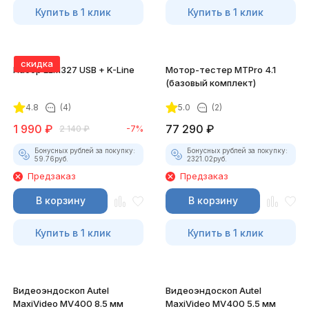
Купить в 1 клик
Купить в 1 клик
скидка
Набор ELM327 USB + K-Line
Мотор-тестер MTPro 4.1
(базовый комплект)
4.8
(4)
5.0
(2)
1 990
₽
77 290
₽
2 140
₽
-7%
Бонусных рублей за покупку:
Бонусных рублей за покупку:
59.76
руб.
2321.02
руб.
Предзаказ
Предзаказ
В корзину
В корзину
Купить в 1 клик
Купить в 1 клик
Видеоэндоскоп Autel
Видеоэндоскоп Autel
MaxiVideo MV400 8.5 мм
MaxiVideo MV400 5.5 мм