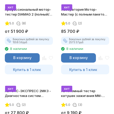
хит
хит
Профессиональный мотор-
Лаборатория Мотор-
тестер DIAMAG 2 (полный/
Мастер (с полным пакетом
максимальный комплект)
лицензий)
5.0
(8)
5.0
(2)
от
51 900
₽
85 700
₽
Бонусных рублей за покупку:
Бонусных рублей за покупку:
1558.56
руб.
2573.57
руб.
В наличии
В наличии
В корзину
В корзину
Купить в 1 клик
Купить в 1 клик
хит
хит
АВТОАС-ЭКСПРЕСС 2МК3 -
Автономный тестер
Диагностика систем
катушек зажигания ММ-
зажигания
ТК-01 (v2) (полный
5.0
(2)
5.0
(3)
комплект)
от
27 800
₽
от
9 190
₽