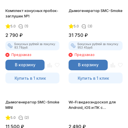
Комплект конусных пробок-
Дымогенератор SMC-Smoke
заглушек №1
5.0
(1)
5.0
(3)
2 790
₽
31 750
₽
Бонусных рублей за покупку:
Бонусных рублей за покупку:
83.78
руб.
953.45
руб.
Предзаказ
Предзаказ
В корзину
В корзину
Купить в 1 клик
Купить в 1 клик
Дымогенератор SMC-Smoke
Wi-Fi видеоэндоскоп для
MINI
Android, iOS и ПК с
насадками
5.0
(2)
11 500
₽
2 490
₽