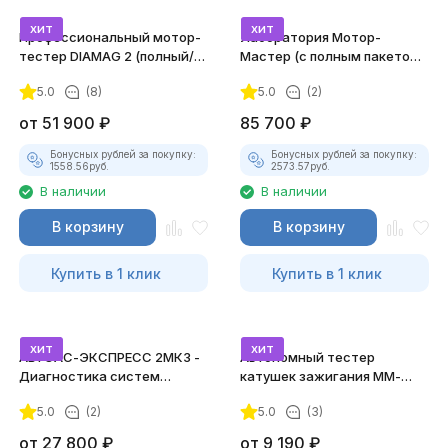
хит
хит
Профессиональный мотор-
Лаборатория Мотор-
тестер DIAMAG 2 (полный/
Мастер (с полным пакетом
максимальный комплект)
лицензий)
5.0
(8)
5.0
(2)
от
51 900
₽
85 700
₽
Бонусных рублей за покупку:
Бонусных рублей за покупку:
1558.56
руб.
2573.57
руб.
В наличии
В наличии
В корзину
В корзину
Купить в 1 клик
Купить в 1 клик
хит
хит
АВТОАС-ЭКСПРЕСС 2МК3 -
Автономный тестер
Диагностика систем
катушек зажигания ММ-
зажигания
ТК-01 (v2) (полный
5.0
(2)
5.0
(3)
комплект)
от
27 800
₽
от
9 190
₽