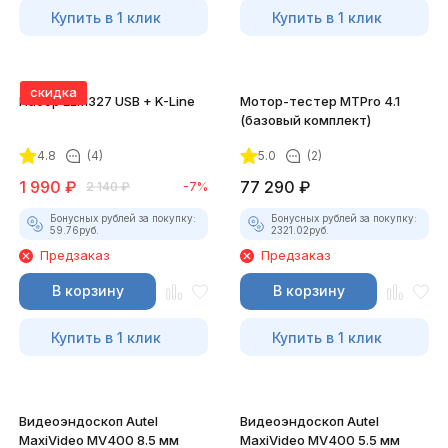
Купить в 1 клик
Купить в 1 клик
скидка
Набор ELM327 USB + K-Line
Мотор-тестер MTPro 4.1
(базовый комплект)
4.8
(4)
5.0
(2)
1 990
₽
77 290
₽
2 140
₽
-7%
Бонусных рублей за покупку:
Бонусных рублей за покупку:
59.76
руб.
2321.02
руб.
Предзаказ
Предзаказ
В корзину
В корзину
Купить в 1 клик
Купить в 1 клик
Видеоэндоскоп Autel
Видеоэндоскоп Autel
MaxiVideo MV400 8.5 мм
MaxiVideo MV400 5.5 мм