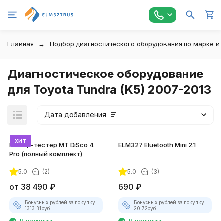
Главная
Подбор диагностического оборудования по марке и
Диагностическое оборудование
для Toyota Tundra (K5) 2007-2013
Дата добавления
хит
Мотор-тестер MT DiSco 4
ELM327 Bluetooth Mini 2.1
Pro (полный комплект)
5.0
(2)
5.0
(3)
покупателей
от
38 490
₽
690
₽
Бонусных рублей за покупку:
Бонусных рублей за покупку:
1313.81
руб.
20.72
руб.
В наличии
В наличии