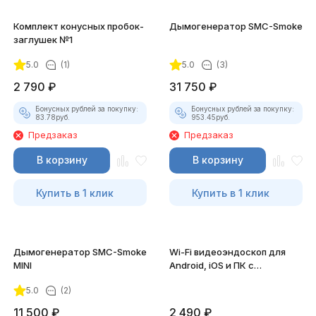
Комплект конусных пробок-
Дымогенератор SMC-Smoke
заглушек №1
5.0
(1)
5.0
(3)
2 790
₽
31 750
₽
Бонусных рублей за покупку:
Бонусных рублей за покупку:
83.78
руб.
953.45
руб.
Предзаказ
Предзаказ
В корзину
В корзину
Купить в 1 клик
Купить в 1 клик
Дымогенератор SMC-Smoke
Wi-Fi видеоэндоскоп для
MINI
Android, iOS и ПК с
насадками
5.0
(2)
11 500
₽
2 490
₽