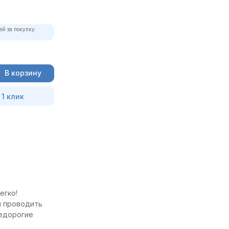
ей за покупку:
В корзину
 1 клик
егко!
и проводить
недорогие