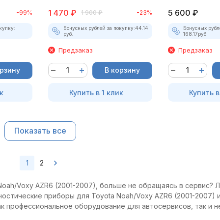
1 470
₽
5 600
₽
-99%
1 900
₽
-23%
купку:
Бонусных рублей за покупку:
44.14
Бонусных рубл
руб.
168.17
руб.
Предзаказ
Предзаказ
орзину
В корзину
к
Купить в 1 клик
Купить в
Показать все
1
2
oah/Voxy AZR6 (2001-2007), больше не обращаясь в сервис? Л
ностические приборы для Toyota Noah/Voxy AZR6 (2001-2007) 
как профессиональное оборудование для автосервисов, так и 