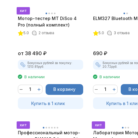
хит
Мотор-тестер MT DiSco 4
ELM327 Bluetooth Mi
Pro (полный комплект)
покупателей
5.0
2 отзыва
5.0
3 отзыва
от
38 490
₽
690
₽
Бонусных рублей за покупку:
Бонусных рублей за по
1313.81
руб.
20.72
руб.
В наличии
В наличии
В корзину
В к
Купить в 1 клик
Купить в 1 кли
хит
хит
Профессиональный мотор-
Лаборатория Мото