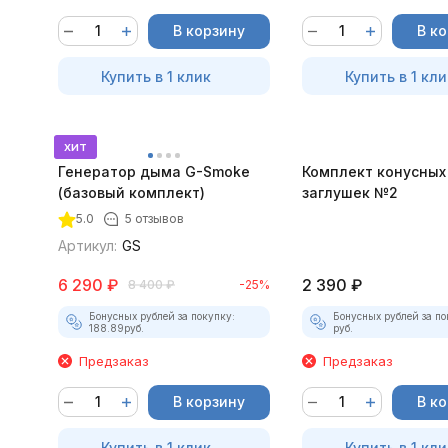
В корзину
В к
Купить в 1 клик
Купить в 1 кли
хит
Генератор дыма G-Smoke
Комплект конусных
(базовый комплект)
заглушек №2
5.0
5 отзывов
Артикул:
GS
6 290
₽
2 390
₽
8 400
₽
-25%
Бонусных рублей за покупку:
Бонусных рублей за по
188.89
руб.
руб.
Предзаказ
Предзаказ
В корзину
В к
Купить в 1 клик
Купить в 1 кли