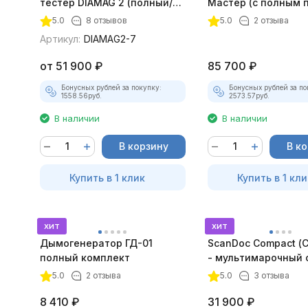
тестер DIAMAG 2 (полный/
Мастер (с полным 
максимальный комплект)
лицензий)
5.0
8 отзывов
5.0
2 отзыва
Артикул:
DIAMAG2-7
от
51 900
₽
85 700
₽
Бонусных рублей за покупку:
Бонусных рублей за по
1558.56
руб.
2573.57
руб.
В наличии
В наличии
В корзину
В к
Купить в 1 клик
Купить в 1 кли
хит
хит
Дымогенератор ГД-01
ScanDoc Compact (
полный комплект
- мультимарочный 
5.0
2 отзыва
5.0
3 отзыва
8 410
₽
31 900
₽