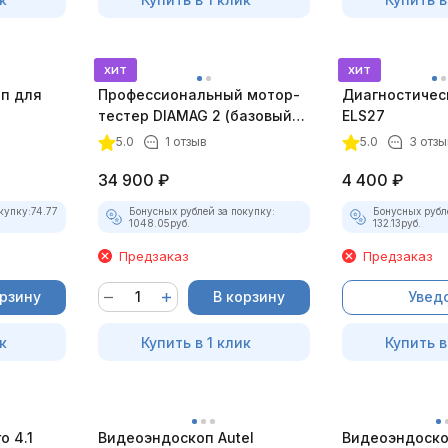
хит
хит
оп для
Профессиональный мотор-
Диагностичес
тестер DIAMAG 2 (базовый
ELS27
комплект)
5.0
1 отзыв
5.0
3 отзы
34 900
₽
4 400
₽
купку:
74.77
Бонусных рублей за покупку:
Бонусных рубл
1048.05
руб.
132.13
руб.
Предзаказ
Предзаказ
орзину
В корзину
Увед
к
Купить в 1 клик
Купить в
 4.1
Видеоэндоскоп Autel
Видеоэндоско