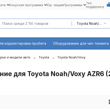
Тех.
лата
Бонусная программа
Юр. лицам
Программы
поддержка
Toyota Noah/Voxy AZR6 (2001-2007)
ля корректировки пробега
Оборудование для чип-тюнинга
рке и модели авто
Toyota
Toyota Noah/Voxy
ие для Toyota Noah/Voxy AZR6 (