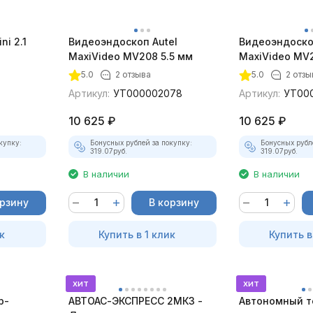
ni 2.1
Видеоэндоскоп Autel
Видеоэндоско
MaxiVideo MV208 5.5 мм
MaxiVideo MV2
5.0
2 отзыва
5.0
2 отзы
Артикул:
УТ000002078
Артикул:
УТ00
10 625
₽
10 625
₽
купку:
Бонусных рублей за покупку:
Бонусных рубл
319.07
руб.
319.07
руб.
В наличии
В наличии
орзину
В корзину
к
Купить в 1 клик
Купить в
хит
хит
р-
АВТОАС-ЭКСПРЕСС 2МК3 -
Автономный т