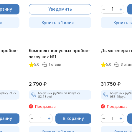
орзину
Уведомить
к
Купить в 1 клик
Купить в
 пробок-
Комплект конусных пробок-
Дымогенерат
заглушек №1
5.0
1 отзыв
5.0
3 отзы
2 790
₽
31 750
₽
купку:
71.77
Бонусных рублей за покупку:
Бонусных рубл
83.78
руб.
953.45
руб.
Предзаказ
Предзаказ
орзину
В корзину
к
Купить в 1 клик
Купить в