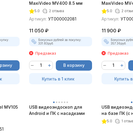
)
MaxiVideo MV400 8.5 мм
MaxiVideo MV4
5.0
2 отзыва
5.0
2 отзы
Артикул:
УТ000002081
Артикул:
УТ00
11 050
₽
11 900
₽
купку:
Бонусных рублей за покупку:
Бонусных рубл
331.83
руб.
357.36
руб.
Предзаказ
Предзаказ
орзину
В корзину
к
Купить в 1 клик
Купить в
el MV105
USB видеоэндоскоп для
USB видеоэнд
Android и ПК с насадками
на базе ПК (с
5.0
1 отзы
51