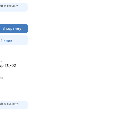
ей за покупку:
В корзину
 1 клик
р ГД-02
ва
ей за покупку: