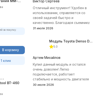
гания ММ-
Виктор Сергеев
олный
ва
Отличный инструмент! Удобен в
использовании, справляется со
своей задачей быстро и
качественно. Благодаря съемнику
удалось избежать лишних хлопот с
31 июля 2026
ей за покупку:
демонтажем головки блока
цилиндров.
Модуль Toyota Denso Diesel 2.8D для ChipTuningPRO
5.0
В корзину
Артем Михайлов
 1 клик
Купил данный модуль и остался
очень доволен! Легко
подключается, работает
стабильно и мощность двигателя
tool BT-460
заметно увеличилась. Рекомендую
30 июля 2026
всем, кто занимается тюнингом
Toyota.
ва