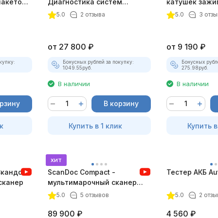
пакетом
Диагностика систем
катушек зажи
зажигания
ТК-01 (v2) (п
5.0
2 отзыва
5.0
3 отзы
комплект)
от
27 800
₽
от
9 190
₽
купку:
Бонусных рублей за покупку:
Бонусных рубл
1049.55
руб.
275.98
руб.
В наличии
В наличии
орзину
В корзину
к
Купить в 1 клик
Купить в
хит
Скандок)
ScanDoc Compact -
Тестер АКБ Au
сканер
мультимарочный сканер
(Полный)
5.0
5 отзывов
5.0
2 отзы
89 900
₽
4 560
₽