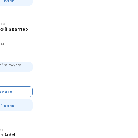
кий адаптер
ва
ей за покупку:
омить
 1 клик
п Autel