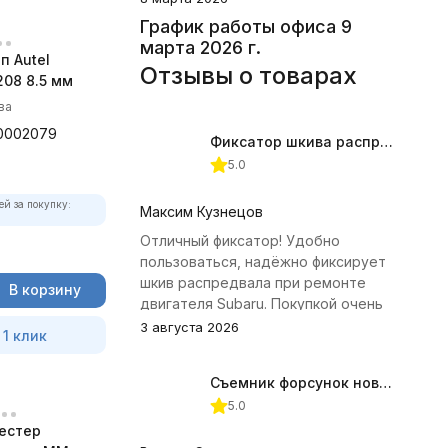
График работы офиса 9
марта 2026 г.
п Autel
Отзывы о товарах
08 8.5 мм
ва
0002079
Фиксатор шкива распредвала (Subaru) JTC-4409
5.0
ей за покупку:
Максим Кузнецов
Отличный фиксатор! Удобно
пользоваться, надёжно фиксирует
шкив распредвала при ремонте
В корзину
двигателя Subaru. Покупкой очень
доволен.
3 августа 2026
 1 клик
Съемник форсунок новых дизельных двигателей Jonnesway
5.0
естер