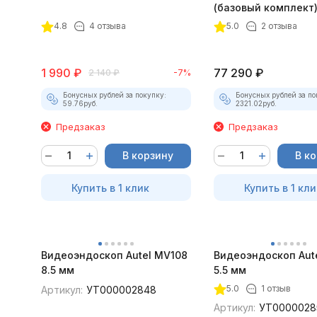
(базовый комплект
4.8
4 отзыва
5.0
2 отзыва
1 990
₽
77 290
₽
2 140
₽
-7%
Бонусных рублей за покупку:
Бонусных рублей за по
59.76
руб.
2321.02
руб.
Предзаказ
Предзаказ
В корзину
В к
Купить в 1 клик
Купить в 1 кли
Видеоэндоскоп Autel MV108
Видеоэндоскоп Aut
8.5 мм
5.5 мм
5.0
1 отзыв
Артикул:
УТ000002848
Артикул:
УТ0000028