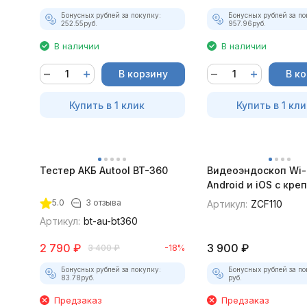
Бонусных рублей за покупку:
Бонусных рублей за по
252.55
руб.
957.96
руб.
В наличии
В наличии
В корзину
В к
Купить в 1 клик
Купить в 1 кли
Тестер АКБ Autool BT-360
Видеоэндоскоп Wi-
Android и iOS с кр
для смартфона
5.0
3 отзыва
Артикул:
ZCF110
Артикул:
bt-au-bt360
2 790
₽
3 900
₽
3 400
₽
-18%
Бонусных рублей за покупку:
Бонусных рублей за по
83.78
руб.
руб.
Предзаказ
Предзаказ