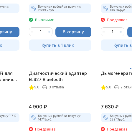
купку:
Бонусных рублей за покупку:
Бонусных рубл
2699.7
руб.
136.94
руб.
В наличии
Предзаказ
орзину
В корзину
к
Купить в 1 клик
Купить в
Fi для
Диагностический адаптер
Дымогенерато
еплением
ELS27 Bluetooth
5.0
3 отзыва
5.0
2 отзы
4 900
₽
7 630
₽
купку:
117.12
Бонусных рублей за покупку:
Бонусных рубл
147.15
руб.
229.13
руб.
Предзаказ
Предзаказ