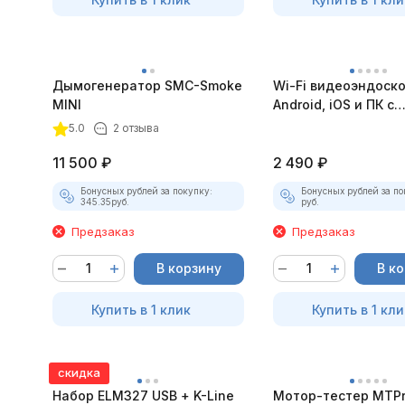
Дымогенератор SMC-Smoke
Wi-Fi видеоэндоск
MINI
Android, iOS и ПК с
насадками
5.0
2 отзыва
11 500
₽
2 490
₽
Бонусных рублей за покупку:
Бонусных рублей за по
345.35
руб.
руб.
Предзаказ
Предзаказ
В корзину
В к
Купить в 1 клик
Купить в 1 кли
скидка
Набор ELM327 USB + K-Line
Мотор-тестер MTPro