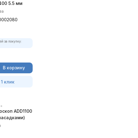
00 5.5 мм
ва
0002080
ей за покупку:
В корзину
 1 клик
оскоп ADD1100
 насадками)
в