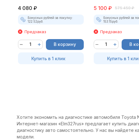
4 080
₽
5 100
₽
575 450
₽
Бонусных рублей за покупку:
Бонусных рублей за по
122.52
руб.
153.15
руб.
Предзаказ
Предзаказ
В корзину
В к
Купить в 1 клик
Купить в 1 кли
Хотите экономить на диагностике автомобиля Toyota N
Интернет-магазин «Elm327rus» предлагает купить диаг
диагностику авто самостоятельно. У нас вы найдете 
модели.