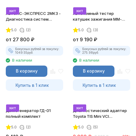
хит
хит
АВТОАС-ЭКСПРЕСС 2МК3 -
Автономный тестер
Диагностика систем
катушек зажигания ММ-
зажигания
ТК-01 (v2) (полный
5.0
(2)
5.0
(3)
комплект)
от
27 800
₽
от
9 190
₽
Бонусных рублей за покупку:
Бонусных рублей за покупку:
1049.55
руб.
275.98
руб.
В наличии
В наличии
В корзину
В корзину
Купить в 1 клик
Купить в 1 клик
хит
хит
Дымогенератор ГД-01
Диагностический адаптер
полный комплект
Toyota TIS Mini VCI
(Techstream)
5.0
(2)
5.0
(5)