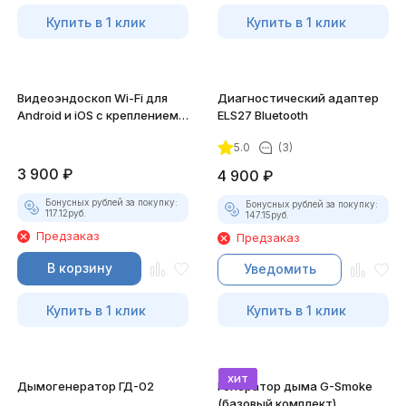
Купить в 1 клик
Купить в 1 клик
Видеоэндоскоп Wi-Fi для
Диагностический адаптер
Android и iOS с креплением
ELS27 Bluetooth
для смартфона
5.0
(3)
3 900
₽
4 900
₽
Бонусных рублей за покупку:
Бонусных рублей за покупку:
117.12
руб.
147.15
руб.
Предзаказ
Предзаказ
В корзину
Уведомить
Купить в 1 клик
Купить в 1 клик
хит
Дымогенератор ГД-02
Генератор дыма G-Smoke
(базовый комплект)