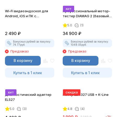
хит
Wi-Fi видеоэндоскоп для
Профессиональный мотор-
Android, iOS и ПК с
тестер DIAMAG 2 (базовый
насадками
комплект)
5.0
(1)
2 490
₽
34 900
₽
Бонусных рублей за покупку:
Бонусных рублей за покупку:
74.77
руб.
1048.05
руб.
Предзаказ
Предзаказ
В корзину
В корзину
Купить в 1 клик
Купить в 1 клик
хит
скидка
Диагностический адаптер
Набор ELM327 USB + K-Line
ELS27
5.0
(3)
4.8
(4)
2 140
₽
-7%