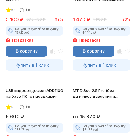
5.0
(1)
5 100
₽
1 470
₽
575 450
₽
-99%
1 900
₽
-23%
Бонусных рублей за покупку:
Бонусных рублей за покупку:
153.15
руб.
44.14
руб.
Предзаказ
Предзаказ
В корзину
В корзину
Купить в 1 клик
Купить в 1 клик
USB видеоэндоскоп ADD1100
MT DiSco 2.5 Pro (без
на базе ПК (с насадками)
датчиков давления и
разрежения)
5.0
(1)
5 600
₽
от
15 370
₽
Бонусных рублей за покупку:
Бонусных рублей за покупку:
168.17
руб.
461.56
руб.