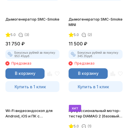
Дымогенератор SMC-Smoke
Дымогенератор SMC-Smoke
MINI
5.0
(3)
5.0
(2)
31 750
₽
11 500
₽
Бонусных рублей за покупку:
Бонусных рублей за покупку:
953.45
руб.
345.35
руб.
Предзаказ
Предзаказ
В корзину
В корзину
Купить в 1 клик
Купить в 1 клик
хит
Wi-Fi видеоэндоскоп для
Профессиональный мотор-
Android, iOS и ПК с
тестер DIAMAG 2 (базовый
насадками
комплект)
5.0
(1)