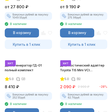
от
27 800
₽
от
9 190
₽
Бонусных рублей за покупку:
Бонусных рублей за покупку:
1049.55
руб.
275.98
руб.
В наличии
В наличии
В корзину
В корзину
Купить в 1 клик
Купить в 1 клик
хит
хит
Дымогенератор ГД-01
Диагностический адаптер
полный комплект
Toyota TIS Mini VCI
(Techstream)
5.0
(2)
5.0
(5)
8 410
₽
2 090
₽
2 900
₽
-28%
Бонусных рублей за покупку:
Бонусных рублей за покупку:
252.55
руб.
62.76
руб.
В наличии
В наличии