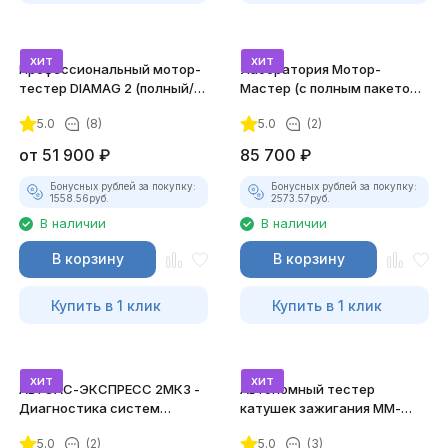
хит
хит
Профессиональный мотор-
Лаборатория Мотор-
тестер DIAMAG 2 (полный/
Мастер (с полным пакетом
максимальный комплект)
лицензий)
5.0
(8)
5.0
(2)
от
51 900
₽
85 700
₽
Бонусных рублей за покупку:
Бонусных рублей за покупку:
1558.56
руб.
2573.57
руб.
В наличии
В наличии
В корзину
В корзину
Купить в 1 клик
Купить в 1 клик
хит
хит
АВТОАС-ЭКСПРЕСС 2МК3 -
Автономный тестер
Диагностика систем
катушек зажигания ММ-
зажигания
ТК-01 (v2) (полный
5.0
(2)
5.0
(3)
комплект)