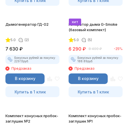
Купить в 1 клик
Купить в 1 клик
хит
Дымогенератор ГД-02
Генератор дыма G-Smoke
(базовый комплект)
5.0
(2)
5.0
(5)
7 630
₽
6 290
₽
8 400
₽
-25%
Бонусных рублей за покупку:
Бонусных рублей за покупку:
229.13
руб.
188.89
руб.
Предзаказ
Предзаказ
В корзину
В корзину
Купить в 1 клик
Купить в 1 клик
Комплект конусных пробок-
Комплект конусных пробок-
заглушек №2
заглушек №1