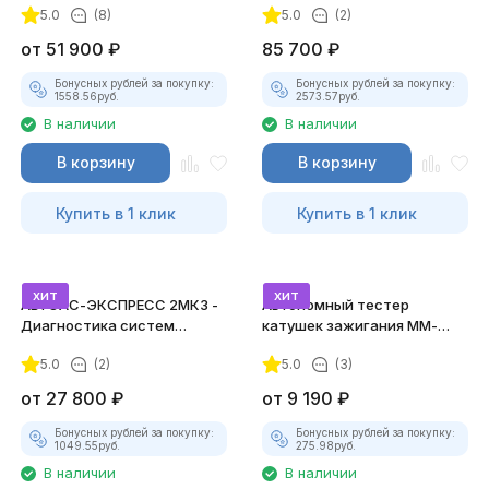
5.0
(8)
5.0
(2)
от
51 900
₽
85 700
₽
Бонусных рублей за покупку:
Бонусных рублей за покупку:
1558.56
руб.
2573.57
руб.
В наличии
В наличии
В корзину
В корзину
Купить в 1 клик
Купить в 1 клик
хит
хит
АВТОАС-ЭКСПРЕСС 2МК3 -
Автономный тестер
Диагностика систем
катушек зажигания ММ-
зажигания
ТК-01 (v2) (полный
5.0
(2)
5.0
(3)
комплект)
от
27 800
₽
от
9 190
₽
Бонусных рублей за покупку:
Бонусных рублей за покупку:
1049.55
руб.
275.98
руб.
В наличии
В наличии