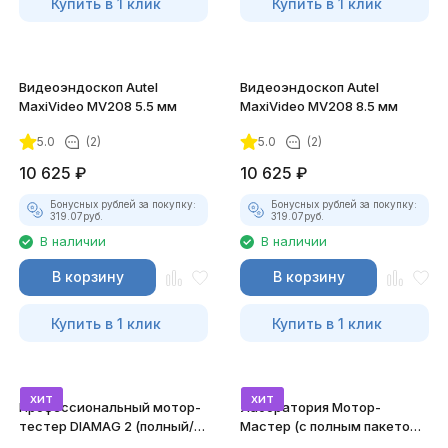
Купить в 1 клик
Купить в 1 клик
Видеоэндоскоп Autel
Видеоэндоскоп Autel
MaxiVideo MV208 5.5 мм
MaxiVideo MV208 8.5 мм
5.0
(2)
5.0
(2)
10 625
₽
10 625
₽
Бонусных рублей за покупку:
Бонусных рублей за покупку:
319.07
руб.
319.07
руб.
В наличии
В наличии
В корзину
В корзину
Купить в 1 клик
Купить в 1 клик
хит
хит
Профессиональный мотор-
Лаборатория Мотор-
тестер DIAMAG 2 (полный/
Мастер (с полным пакетом
максимальный комплект)
лицензий)