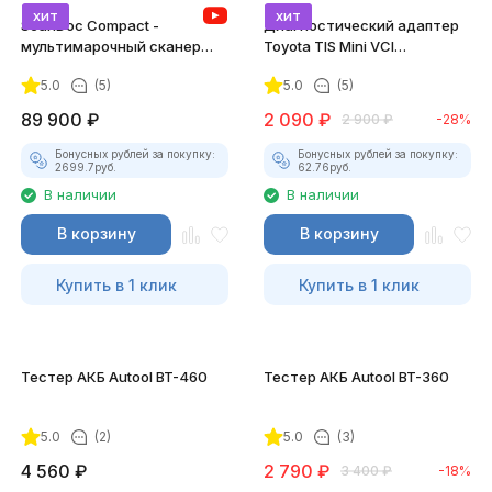
хит
хит
ScanDoc Compact -
Диагностический адаптер
мультимарочный сканер
Toyota TIS Mini VCI
(Полный)
(Techstream)
5.0
(5)
5.0
(5)
89 900
₽
2 090
₽
2 900
₽
-28%
Бонусных рублей за покупку:
Бонусных рублей за покупку:
2699.7
руб.
62.76
руб.
В наличии
В наличии
В корзину
В корзину
Купить в 1 клик
Купить в 1 клик
Тестер АКБ Autool BT-460
Тестер АКБ Autool BT-360
5.0
(2)
5.0
(3)
4 560
₽
2 790
₽
3 400
₽
-18%