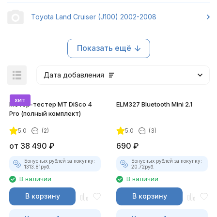
Toyota Land Cruiser (J100) 2002-2008
Показать ещё
Дата добавления
хит
Мотор-тестер MT DiSco 4
ELM327 Bluetooth Mini 2.1
Pro (полный комплект)
5.0
(2)
5.0
(3)
покупателей
от
38 490
₽
690
₽
Бонусных рублей за покупку:
Бонусных рублей за покупку:
1313.81
руб.
20.72
руб.
В наличии
В наличии
В корзину
В корзину