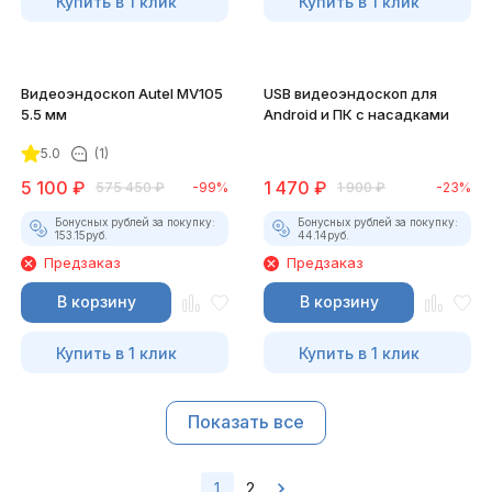
Купить в 1 клик
Купить в 1 клик
Видеоэндоскоп Autel MV105
USB видеоэндоскоп для
5.5 мм
Android и ПК с насадками
5.0
(1)
5 100
₽
1 470
₽
575 450
₽
-99%
1 900
₽
-23%
Бонусных рублей за покупку:
Бонусных рублей за покупку:
153.15
руб.
44.14
руб.
Предзаказ
Предзаказ
В корзину
В корзину
Купить в 1 клик
Купить в 1 клик
Показать все
1
2