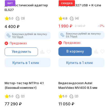
хит
скидка
Диагностический адаптер
Набор ELM327 USB + K-Line
ELS27
5.0
(3)
4.8
(4)
1 990
₽
4 400
₽
2 140
₽
-7%
Бонусных рублей за покупку:
Бонусных рублей за покупку:
59.76
руб.
132.13
руб.
Предзаказ
Предзаказ
В корзину
Уведомить
Купить в 1 клик
Купить в 1 клик
Мотор-тестер MTPro 4.1
Видеоэндоскоп Autel
(базовый комплект)
MaxiVideo MV400 8.5 мм
5.0
(2)
5.0
(2)
77 290
₽
11 050
₽