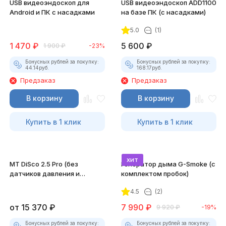
USB видеоэндоскоп для
USB видеоэндоскоп ADD1100
Android и ПК с насадками
на базе ПК (с насадками)
5.0
(1)
1 470
₽
5 600
₽
1 900
₽
-23%
Бонусных рублей за покупку:
Бонусных рублей за покупку:
44.14
руб.
168.17
руб.
Предзаказ
Предзаказ
В корзину
В корзину
Купить в 1 клик
Купить в 1 клик
хит
MT DiSco 2.5 Pro (без
Генератор дыма G-Smoke (c
датчиков давления и
комплектом пробок)
разрежения)
4.5
(2)
от
15 370
₽
7 990
₽
9 920
₽
-19%
Бонусных рублей за покупку:
Бонусных рублей за покупку: