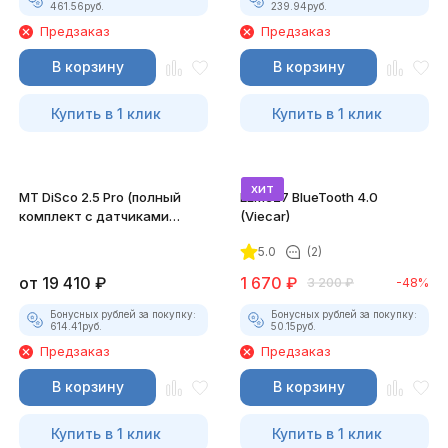
461.56
руб.
239.94
руб.
Предзаказ
Предзаказ
В корзину
В корзину
Купить в 1 клик
Купить в 1 клик
хит
MT DiSco 2.5 Pro (полный
ELM327 BlueTooth 4.0
комплект с датчиками
(Viecar)
давления и разрежения)
5.0
(2)
от
19 410
₽
1 670
₽
3 200
₽
-48%
Бонусных рублей за покупку:
Бонусных рублей за покупку:
614.41
руб.
50.15
руб.
Предзаказ
Предзаказ
В корзину
В корзину
Купить в 1 клик
Купить в 1 клик