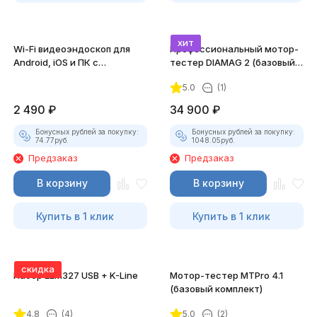
хит
Wi-Fi видеоэндоскоп для
Профессиональный мотор-
Android, iOS и ПК с
тестер DIAMAG 2 (базовый
насадками
комплект)
5.0
(1)
2 490
₽
34 900
₽
Бонусных рублей за покупку:
Бонусных рублей за покупку:
74.77
руб.
1048.05
руб.
Предзаказ
Предзаказ
В корзину
В корзину
Купить в 1 клик
Купить в 1 клик
скидка
Набор ELM327 USB + K-Line
Мотор-тестер MTPro 4.1
(базовый комплект)
4.8
(4)
5.0
(2)