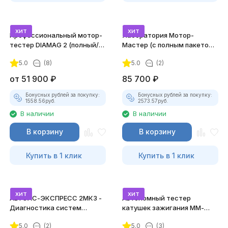
хит
хит
Профессиональный мотор-
Лаборатория Мотор-
тестер DIAMAG 2 (полный/
Мастер (с полным пакетом
максимальный комплект)
лицензий)
5.0
(8)
5.0
(2)
от
51 900
₽
85 700
₽
Бонусных рублей за покупку:
Бонусных рублей за покупку:
1558.56
руб.
2573.57
руб.
В наличии
В наличии
В корзину
В корзину
Купить в 1 клик
Купить в 1 клик
хит
хит
АВТОАС-ЭКСПРЕСС 2МК3 -
Автономный тестер
Диагностика систем
катушек зажигания ММ-
зажигания
ТК-01 (v2) (полный
5.0
(2)
5.0
(3)
комплект)