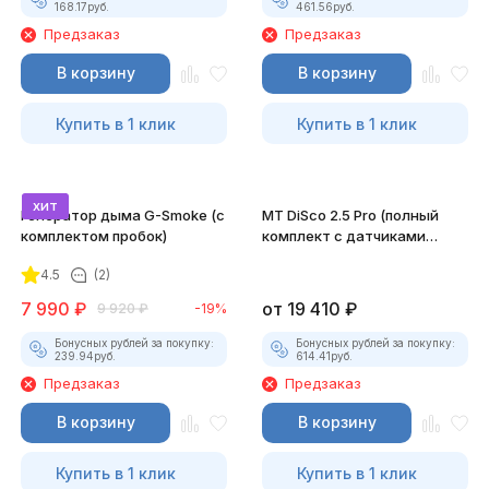
168.17
руб.
461.56
руб.
Предзаказ
Предзаказ
В корзину
В корзину
Купить в 1 клик
Купить в 1 клик
хит
Генератор дыма G-Smoke (c
MT DiSco 2.5 Pro (полный
комплектом пробок)
комплект с датчиками
давления и разрежения)
4.5
(2)
7 990
₽
от
19 410
₽
9 920
₽
-19%
Бонусных рублей за покупку:
Бонусных рублей за покупку:
239.94
руб.
614.41
руб.
Предзаказ
Предзаказ
В корзину
В корзину
Купить в 1 клик
Купить в 1 клик