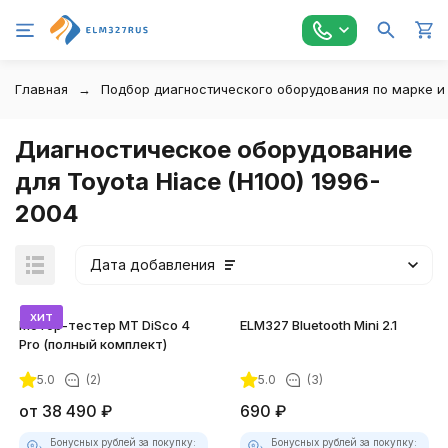
Главная
Подбор диагностического оборудования по марке и
Диагностическое оборудование
для Toyota Hiace (H100) 1996-
2004
Дата добавления
хит
Мотор-тестер MT DiSco 4
ELM327 Bluetooth Mini 2.1
Pro (полный комплект)
5.0
(2)
5.0
(3)
покупателей
от
38 490
₽
690
₽
Бонусных рублей за покупку:
Бонусных рублей за покупку: