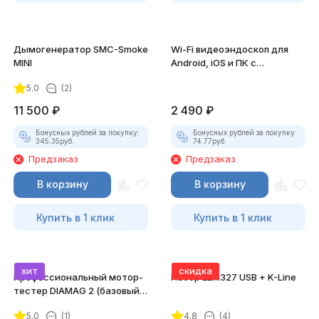
Дымогенератор SMC-Smoke
Wi-Fi видеоэндоскоп для
MINI
Android, iOS и ПК с
насадками
5.0
(2)
11 500
₽
2 490
₽
Бонусных рублей за покупку:
Бонусных рублей за покупку:
345.35
руб.
74.77
руб.
Предзаказ
Предзаказ
В корзину
В корзину
Купить в 1 клик
Купить в 1 клик
хит
скидка
Профессиональный мотор-
Набор ELM327 USB + K-Line
тестер DIAMAG 2 (базовый
комплект)
5.0
(1)
4.8
(4)