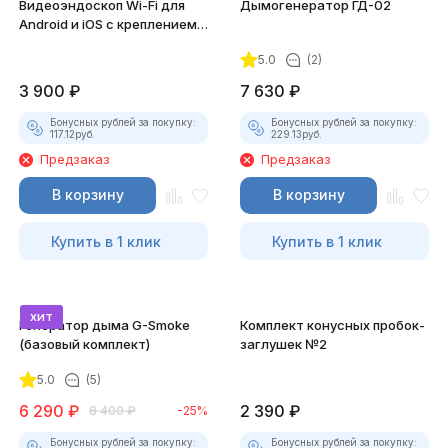
Видеоэндоскоп Wi-Fi для
Дымогенератор ГД-02
Android и iOS с креплением
для смартфона
5.0
(2)
3 900
₽
7 630
₽
Бонусных рублей за покупку:
Бонусных рублей за покупку:
117.12
руб.
229.13
руб.
Предзаказ
Предзаказ
В корзину
В корзину
Купить в 1 клик
Купить в 1 клик
хит
Генератор дыма G-Smoke
Комплект конусных пробок-
(базовый комплект)
заглушек №2
5.0
(5)
6 290
₽
2 390
₽
8 400
₽
-25%
Бонусных рублей за покупку:
Бонусных рублей за покупку: