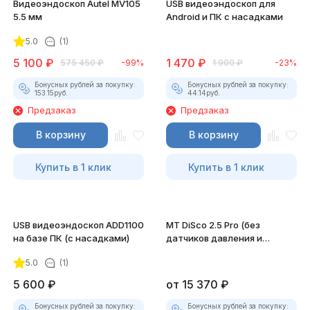
Видеоэндоскоп Autel MV105
USB видеоэндоскоп для
5.5 мм
Android и ПК с насадками
5.0
(1)
5 100
₽
1 470
₽
575 450
₽
-99%
1 900
₽
-23%
Бонусных рублей за покупку:
Бонусных рублей за покупку:
153.15
руб.
44.14
руб.
Предзаказ
Предзаказ
В корзину
В корзину
Купить в 1 клик
Купить в 1 клик
USB видеоэндоскоп ADD1100
MT DiSco 2.5 Pro (без
на базе ПК (с насадками)
датчиков давления и
разрежения)
5.0
(1)
5 600
₽
от
15 370
₽
Бонусных рублей за покупку:
Бонусных рублей за покупку: