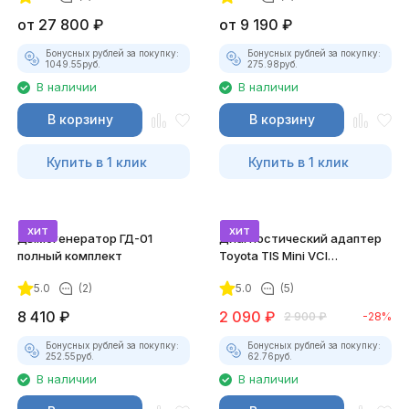
от
27 800
₽
от
9 190
₽
Бонусных рублей за покупку:
Бонусных рублей за покупку:
1049.55
руб.
275.98
руб.
В наличии
В наличии
В корзину
В корзину
Купить в 1 клик
Купить в 1 клик
хит
хит
Дымогенератор ГД-01
Диагностический адаптер
полный комплект
Toyota TIS Mini VCI
(Techstream)
5.0
(2)
5.0
(5)
8 410
₽
2 090
₽
2 900
₽
-28%
Бонусных рублей за покупку:
Бонусных рублей за покупку:
252.55
руб.
62.76
руб.
В наличии
В наличии