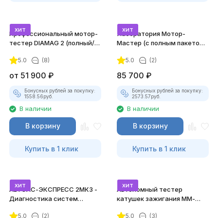
хит
хит
Профессиональный мотор-
Лаборатория Мотор-
тестер DIAMAG 2 (полный/
Мастер (с полным пакетом
максимальный комплект)
лицензий)
5.0
(8)
5.0
(2)
от
51 900
₽
85 700
₽
Бонусных рублей за покупку:
Бонусных рублей за покупку:
1558.56
руб.
2573.57
руб.
В наличии
В наличии
В корзину
В корзину
Купить в 1 клик
Купить в 1 клик
хит
хит
АВТОАС-ЭКСПРЕСС 2МК3 -
Автономный тестер
Диагностика систем
катушек зажигания ММ-
зажигания
ТК-01 (v2) (полный
5.0
(2)
5.0
(3)
комплект)