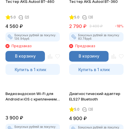
Тестер АКБ Autool BT-460
Тестер АКБ Autool BT-360
5.0
(2)
5.0
(3)
4 560
₽
2 790
₽
3 400
₽
-18%
Бонусных рублей за покупку:
Бонусных рублей за покупку:
136.94
руб.
83.78
руб.
Предзаказ
Предзаказ
В корзину
В корзину
Купить в 1 клик
Купить в 1 клик
Видеоэндоскоп Wi-Fi для
Диагностический адаптер
Android и iOS с креплением
ELS27 Bluetooth
для смартфона
5.0
(3)
3 900
₽
4 900
₽
Бонусных рублей за покупку:
Бонусных рублей за покупку: