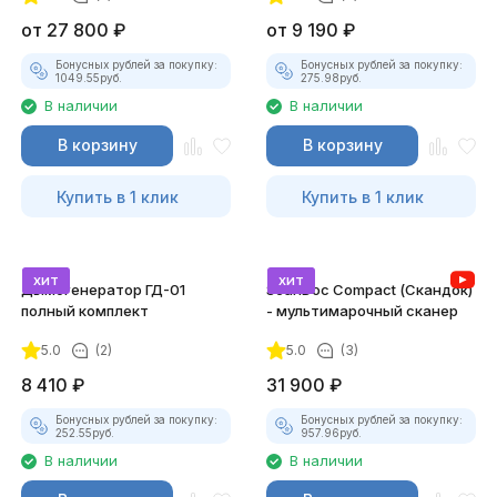
от
27 800
₽
от
9 190
₽
Бонусных рублей за покупку:
Бонусных рублей за покупку:
1049.55
руб.
275.98
руб.
В наличии
В наличии
В корзину
В корзину
Купить в 1 клик
Купить в 1 клик
хит
хит
Дымогенератор ГД-01
ScanDoc Compact (Скандок)
полный комплект
- мультимарочный сканер
5.0
(2)
5.0
(3)
8 410
₽
31 900
₽
Бонусных рублей за покупку:
Бонусных рублей за покупку:
252.55
руб.
957.96
руб.
В наличии
В наличии