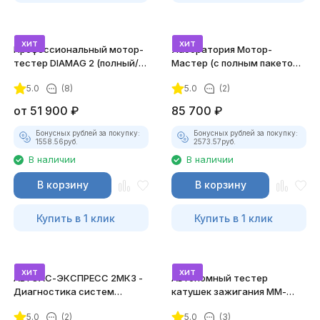
хит
хит
Профессиональный мотор-
Лаборатория Мотор-
тестер DIAMAG 2 (полный/
Мастер (с полным пакетом
максимальный комплект)
лицензий)
5.0
(8)
5.0
(2)
от
51 900
₽
85 700
₽
Бонусных рублей за покупку:
Бонусных рублей за покупку:
1558.56
руб.
2573.57
руб.
В наличии
В наличии
В корзину
В корзину
Купить в 1 клик
Купить в 1 клик
хит
хит
АВТОАС-ЭКСПРЕСС 2МК3 -
Автономный тестер
Диагностика систем
катушек зажигания ММ-
зажигания
ТК-01 (v2) (полный
5.0
(2)
5.0
(3)
комплект)