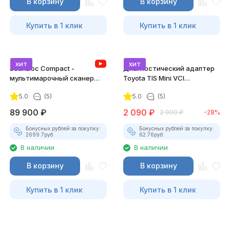
В корзину
В корзину
Купить в 1 клик
Купить в 1 клик
хит
хит
ScanDoc Compact -
Диагностический адаптер
мультимарочный сканер
Toyota TIS Mini VCI
(Полный)
(Techstream)
5.0
(5)
5.0
(5)
89 900
₽
2 090
₽
2 900
₽
-28%
Бонусных рублей за покупку:
Бонусных рублей за покупку:
2699.7
руб.
62.76
руб.
В наличии
В наличии
В корзину
В корзину
Купить в 1 клик
Купить в 1 клик