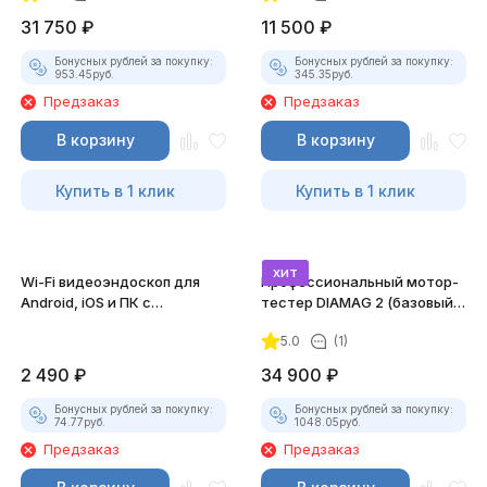
31 750
₽
11 500
₽
Бонусных рублей за покупку:
Бонусных рублей за покупку:
953.45
руб.
345.35
руб.
Предзаказ
Предзаказ
В корзину
В корзину
Купить в 1 клик
Купить в 1 клик
хит
Wi-Fi видеоэндоскоп для
Профессиональный мотор-
Android, iOS и ПК с
тестер DIAMAG 2 (базовый
насадками
комплект)
5.0
(1)
2 490
₽
34 900
₽
Бонусных рублей за покупку:
Бонусных рублей за покупку:
74.77
руб.
1048.05
руб.
Предзаказ
Предзаказ