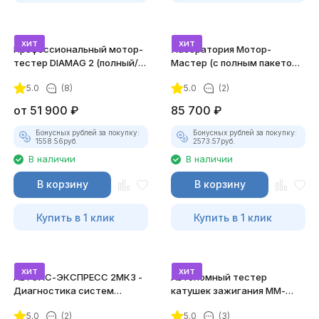
хит
хит
Профессиональный мотор-
Лаборатория Мотор-
тестер DIAMAG 2 (полный/
Мастер (с полным пакетом
максимальный комплект)
лицензий)
5.0
(8)
5.0
(2)
от
51 900
₽
85 700
₽
Бонусных рублей за покупку:
Бонусных рублей за покупку:
1558.56
руб.
2573.57
руб.
В наличии
В наличии
В корзину
В корзину
Купить в 1 клик
Купить в 1 клик
хит
хит
АВТОАС-ЭКСПРЕСС 2МК3 -
Автономный тестер
Диагностика систем
катушек зажигания ММ-
зажигания
ТК-01 (v2) (полный
5.0
(2)
5.0
(3)
комплект)