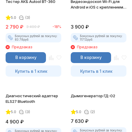
Тестер АКБ Autool BT-360
Видеоэндоскоп Wi-Fi для
Android и iOS с креплением
для смартфона
5.0
(3)
2 790
₽
3 900
₽
3 400
₽
-18%
Бонусных рублей за покупку:
Бонусных рублей за покупку:
83.78
руб.
117.12
руб.
Предзаказ
Предзаказ
В корзину
В корзину
Купить в 1 клик
Купить в 1 клик
Диагностический адаптер
Дымогенератор ГД-02
ELS27 Bluetooth
5.0
(3)
5.0
(2)
7 630
₽
4 900
₽
Бонусных рублей за покупку:
Бонусных рублей за покупку: