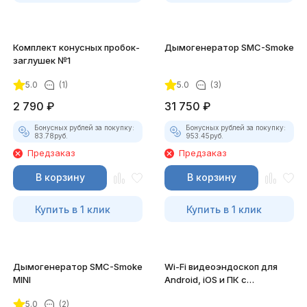
Комплект конусных пробок-
Дымогенератор SMC-Smoke
заглушек №1
5.0
(1)
5.0
(3)
2 790
₽
31 750
₽
Бонусных рублей за покупку:
Бонусных рублей за покупку:
83.78
руб.
953.45
руб.
Предзаказ
Предзаказ
В корзину
В корзину
Купить в 1 клик
Купить в 1 клик
Дымогенератор SMC-Smoke
Wi-Fi видеоэндоскоп для
MINI
Android, iOS и ПК с
насадками
5.0
(2)