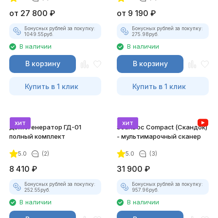
от
27 800
₽
от
9 190
₽
Бонусных рублей за покупку:
Бонусных рублей за покупку:
1049.55
руб.
275.98
руб.
В наличии
В наличии
В корзину
В корзину
Купить в 1 клик
Купить в 1 клик
хит
хит
Дымогенератор ГД-01
ScanDoc Compact (Скандок)
полный комплект
- мультимарочный сканер
5.0
(2)
5.0
(3)
8 410
₽
31 900
₽
Бонусных рублей за покупку:
Бонусных рублей за покупку:
252.55
руб.
957.96
руб.
В наличии
В наличии