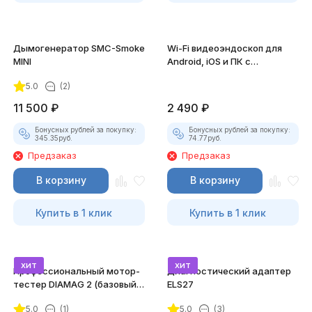
Дымогенератор SMC-Smoke
Wi-Fi видеоэндоскоп для
MINI
Android, iOS и ПК с
насадками
5.0
(2)
11 500
₽
2 490
₽
Бонусных рублей за покупку:
Бонусных рублей за покупку:
345.35
руб.
74.77
руб.
Предзаказ
Предзаказ
В корзину
В корзину
Купить в 1 клик
Купить в 1 клик
хит
хит
Профессиональный мотор-
Диагностический адаптер
тестер DIAMAG 2 (базовый
ELS27
комплект)
5.0
(1)
5.0
(3)