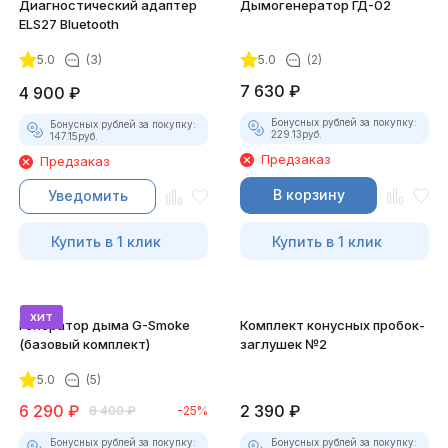
Диагностический адаптер
Дымогенератор ГД-02
ELS27 Bluetooth
5.0
(3)
5.0
(2)
7 630
₽
4 900
₽
Бонусных рублей за покупку:
Бонусных рублей за покупку:
229.13
руб.
147.15
руб.
Предзаказ
Предзаказ
В корзину
Уведомить
Купить в 1 клик
Купить в 1 клик
хит
Генератор дыма G-Smoke
Комплект конусных пробок-
(базовый комплект)
заглушек №2
5.0
(5)
6 290
₽
2 390
₽
8 400
₽
-25%
Бонусных рублей за покупку:
Бонусных рублей за покупку: