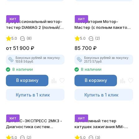
хит
хит
Профессиональный мотор-
Лаборатория Мотор-
тестер DIAMAG 2 (полный/
Мастер (с полным пакетом
максимальный комплект)
лицензий)
5.0
(8)
5.0
(2)
от
51 900
₽
85 700
₽
Бонусных рублей за покупку:
Бонусных рублей за покупку:
1558.56
руб.
2573.57
руб.
В наличии
В наличии
В корзину
В корзину
Купить в 1 клик
Купить в 1 клик
хит
хит
АВТОАС-ЭКСПРЕСС 2МК3 -
Автономный тестер
Диагностика систем
катушек зажигания ММ-
зажигания
ТК-01 (v2) (полный
5.0
(2)
5.0
(3)
комплект)