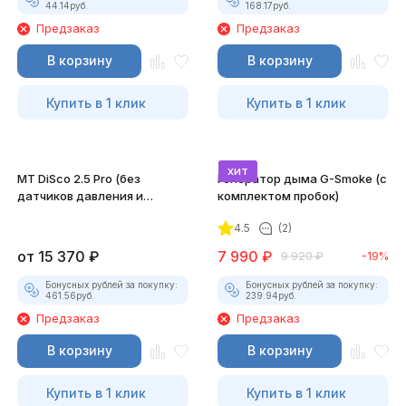
44.14
руб.
168.17
руб.
Предзаказ
Предзаказ
В корзину
В корзину
Купить в 1 клик
Купить в 1 клик
хит
MT DiSco 2.5 Pro (без
Генератор дыма G-Smoke (c
датчиков давления и
комплектом пробок)
разрежения)
4.5
(2)
от
15 370
₽
7 990
₽
9 920
₽
-19%
Бонусных рублей за покупку:
Бонусных рублей за покупку:
461.56
руб.
239.94
руб.
Предзаказ
Предзаказ
В корзину
В корзину
Купить в 1 клик
Купить в 1 клик