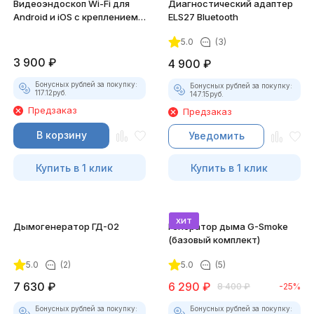
Видеоэндоскоп Wi-Fi для
Диагностический адаптер
Android и iOS с креплением
ELS27 Bluetooth
для смартфона
5.0
(3)
3 900
₽
4 900
₽
Бонусных рублей за покупку:
Бонусных рублей за покупку:
117.12
руб.
147.15
руб.
Предзаказ
Предзаказ
В корзину
Уведомить
Купить в 1 клик
Купить в 1 клик
хит
Дымогенератор ГД-02
Генератор дыма G-Smoke
(базовый комплект)
5.0
(2)
5.0
(5)
7 630
₽
6 290
₽
8 400
₽
-25%
Бонусных рублей за покупку:
Бонусных рублей за покупку: