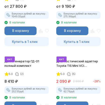
от
27 800
₽
от
9 190
₽
Бонусных рублей за покупку:
Бонусных рублей за покупку:
1049.55
руб.
275.98
руб.
В наличии
В наличии
В корзину
В корзину
Купить в 1 клик
Купить в 1 клик
хит
хит
Дымогенератор ГД-01
Диагностический адаптер
полный комплект
Toyota TIS Mini VCI
(Techstream)
5.0
(2)
5.0
(5)
8 410
₽
2 090
₽
2 900
₽
-28%
Бонусных рублей за покупку:
Бонусных рублей за покупку:
252.55
руб.
62.76
руб.
В наличии
В наличии