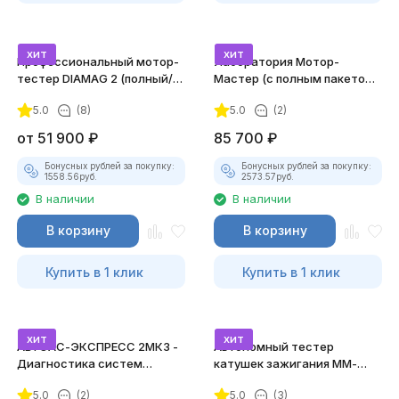
хит
хит
Профессиональный мотор-
Лаборатория Мотор-
тестер DIAMAG 2 (полный/
Мастер (с полным пакетом
максимальный комплект)
лицензий)
5.0
(8)
5.0
(2)
от
51 900
₽
85 700
₽
Бонусных рублей за покупку:
Бонусных рублей за покупку:
1558.56
руб.
2573.57
руб.
В наличии
В наличии
В корзину
В корзину
Купить в 1 клик
Купить в 1 клик
хит
хит
АВТОАС-ЭКСПРЕСС 2МК3 -
Автономный тестер
Диагностика систем
катушек зажигания ММ-
зажигания
ТК-01 (v2) (полный
5.0
(2)
5.0
(3)
комплект)