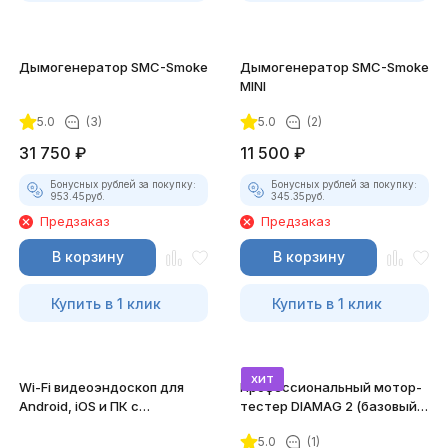
Дымогенератор SMC-Smoke
Дымогенератор SMC-Smoke
MINI
5.0
(3)
5.0
(2)
31 750
₽
11 500
₽
Бонусных рублей за покупку:
Бонусных рублей за покупку:
953.45
руб.
345.35
руб.
Предзаказ
Предзаказ
В корзину
В корзину
Купить в 1 клик
Купить в 1 клик
хит
Wi-Fi видеоэндоскоп для
Профессиональный мотор-
Android, iOS и ПК с
тестер DIAMAG 2 (базовый
насадками
комплект)
5.0
(1)