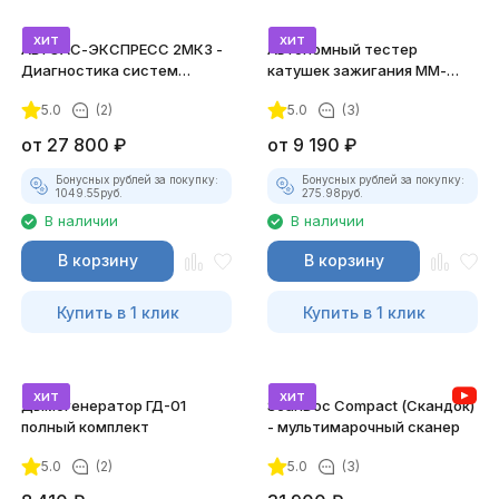
хит
хит
АВТОАС-ЭКСПРЕСС 2МК3 -
Автономный тестер
Диагностика систем
катушек зажигания ММ-
зажигания
ТК-01 (v2) (полный
5.0
(2)
5.0
(3)
комплект)
от
27 800
₽
от
9 190
₽
Бонусных рублей за покупку:
Бонусных рублей за покупку:
1049.55
руб.
275.98
руб.
В наличии
В наличии
В корзину
В корзину
Купить в 1 клик
Купить в 1 клик
хит
хит
Дымогенератор ГД-01
ScanDoc Compact (Скандок)
полный комплект
- мультимарочный сканер
5.0
(2)
5.0
(3)