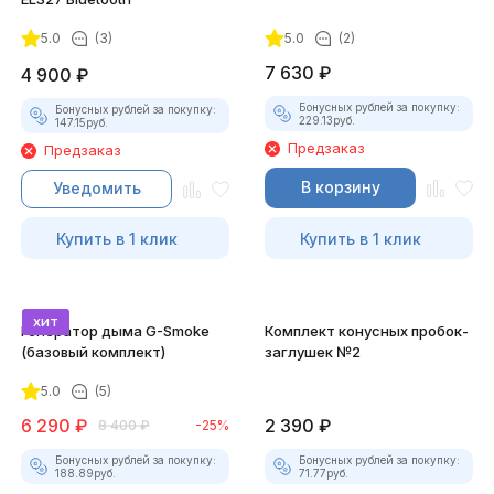
5.0
(3)
5.0
(2)
7 630
₽
4 900
₽
Бонусных рублей за покупку:
Бонусных рублей за покупку:
229.13
руб.
147.15
руб.
Предзаказ
Предзаказ
В корзину
Уведомить
Купить в 1 клик
Купить в 1 клик
хит
Генератор дыма G-Smoke
Комплект конусных пробок-
(базовый комплект)
заглушек №2
5.0
(5)
6 290
₽
2 390
₽
8 400
₽
-25%
Бонусных рублей за покупку:
Бонусных рублей за покупку:
188.89
руб.
71.77
руб.