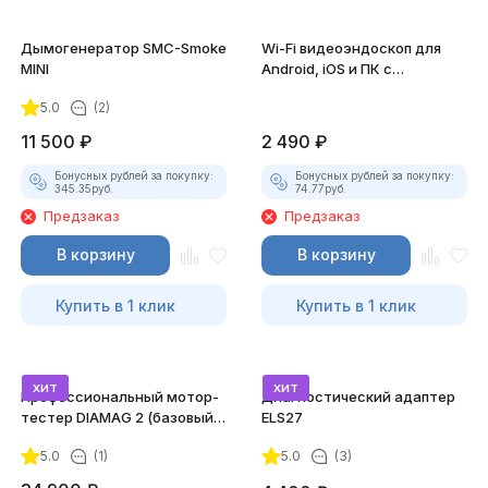
Дымогенератор SMC-Smoke
Wi-Fi видеоэндоскоп для
MINI
Android, iOS и ПК с
насадками
5.0
(2)
11 500
₽
2 490
₽
Бонусных рублей за покупку:
Бонусных рублей за покупку:
345.35
руб.
74.77
руб.
Предзаказ
Предзаказ
В корзину
В корзину
Купить в 1 клик
Купить в 1 клик
хит
хит
Профессиональный мотор-
Диагностический адаптер
тестер DIAMAG 2 (базовый
ELS27
комплект)
5.0
(1)
5.0
(3)