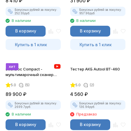
8 410
₽
31 900
₽
Бонусных рублей за покупку:
Бонусных рублей за покупку:
252.55
руб.
957.96
руб.
В наличии
В наличии
В корзину
В корзину
Купить в 1 клик
Купить в 1 клик
хит
ScanDoc Compact -
Тестер АКБ Autool BT-460
мультимарочный сканер
(Полный)
5.0
(5)
5.0
(2)
89 900
₽
4 560
₽
Бонусных рублей за покупку:
Бонусных рублей за покупку:
2699.7
руб.
136.94
руб.
В наличии
Предзаказ
В корзину
В корзину