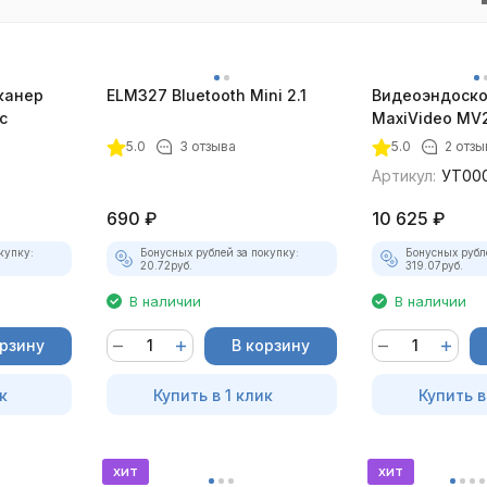
канер
ELM327 Bluetooth Mini 2.1
Видеоэндоско
с
MaxiVideo MV2
5.0
3 отзыва
5.0
2 отзы
Артикул:
УТ00
690
₽
10 625
₽
купку:
Бонусных рублей за покупку:
Бонусных рубл
20.72
руб.
319.07
руб.
В наличии
В наличии
орзину
В корзину
к
Купить в 1 клик
Купить в
хит
хит