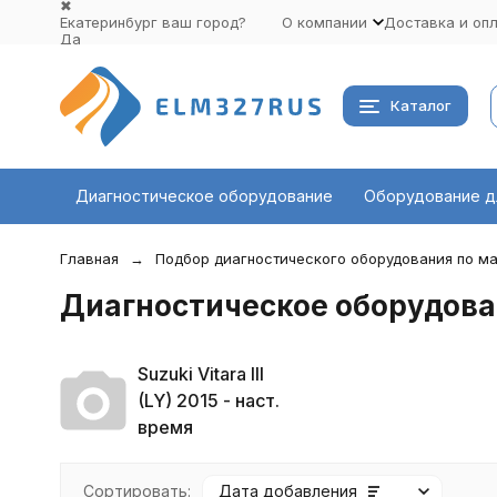
✖
Екатеринбург ваш город?
О компании
Доставка и оп
Да
Выбрать другой город
Каталог
Диагностическое оборудование
Оборудование д
Главная
Подбор диагностического оборудования по ма
Диагностическое оборудован
Suzuki Vitara III
(LY) 2015 - наст.
время
Сортировать:
Дата добавления