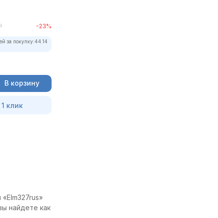
₽
-23%
ей за покупку:
44.14
В корзину
 1 клик
 «Elm327rus»
вы найдете как