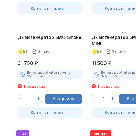
Купить в 1 клик
Купить в 1 кли
Дымогенератор SMC-Smoke
Дымогенератор SM
MINI
5.0
3 отзыва
5.0
2 отзыва
31 750
₽
11 500
₽
Бонусных рублей за покупку:
Бонусных рублей за по
953.45
руб.
345.35
руб.
Предзаказ
Предзаказ
В корзину
В к
Купить в 1 клик
Купить в 1 кли
хит
скидка