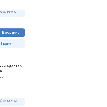
ей за покупку:
В корзину
 1 клик
кий адаптер
th
ва
ей за покупку: