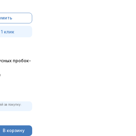
омить
 1 клик
усных пробок-
в
ей за покупку:
В корзину