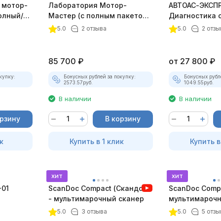
 мотор-
Лаборатория Мотор-
АВТОАС-ЭКСПР
олный/
Мастер (с полным пакетом
Диагностика 
плект)
лицензий)
зажигания
5.0
2 отзыва
5.0
2 отзы
85 700
₽
от
27 800
₽
купку:
Бонусных рублей за покупку:
Бонусных рубл
2573.57
руб.
1049.55
руб.
В наличии
В наличии
орзину
В корзину
к
Купить в 1 клик
Купить в
хит
хит
-01
ScanDoc Compact (Скандок)
ScanDoc Compa
- мультимарочный сканер
мультимарочн
(Полный)
5.0
3 отзыва
5.0
5 отзы