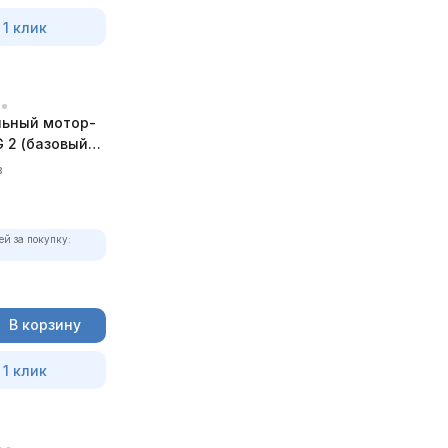
 1 клик
ьный мотор-
 2 (базовый
в
ей за покупку:
В корзину
 1 клик