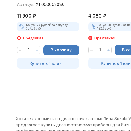
Артикул:
УТ000002080
11 900
₽
4 080
₽
Бонусных рублей за покупку:
Бонусных рублей за по
357.36
руб.
122.52
руб.
Предзаказ
Предзаказ
В корзину
В к
Купить в 1 клик
Купить в 1 кли
Хотите экономить на диагностике автомобиля Suzuki Vi
предлагает купить диагностические приборы для Suzuki
профессиональное оборудование для автосервисов, т