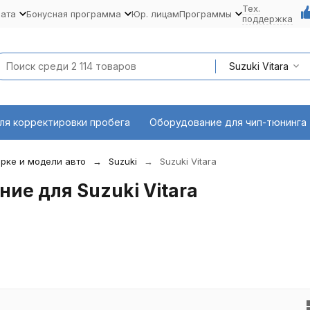
Тех.
лата
Бонусная программа
Юр. лицам
Программы
поддержка
Suzuki Vitara
ля корректировки пробега
Оборудование для чип-тюнинга
рке и модели авто
Suzuki
Suzuki Vitara
ие для Suzuki Vitara