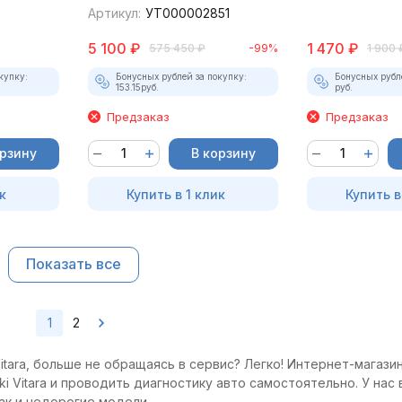
Артикул:
УТ000002851
5 100
₽
1 470
₽
575 450
₽
-99%
1 900
купку:
Бонусных рублей за покупку:
Бонусных рубл
153.15
руб.
руб.
Предзаказ
Предзаказ
орзину
В корзину
к
Купить в 1 клик
Купить в
Показать все
1
2
tara, больше не обращаясь в сервис? Легко! Интернет-магазин
 Vitara и проводить диагностику авто самостоятельно. У нас 
ак и недорогие модели.