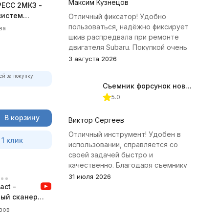
Максим Кузнецов
ЕСС 2МК3 -
систем
Отличный фиксатор! Удобно
пользоваться, надёжно фиксирует
ва
шкив распредвала при ремонте
двигателя Subaru. Покупкой очень
доволен.
3 августа 2026
ей за покупку:
Съемник форсунок новых дизельных двигателей Jonnesway
5.0
В корзину
Виктор Сергеев
Отличный инструмент! Удобен в
 1 клик
использовании, справляется со
своей задачей быстро и
качественно. Благодаря съемнику
удалось избежать лишних хлопот с
31 июля 2026
демонтажем головки блока
ct -
цилиндров.
ый сканер
вов