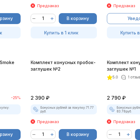
Предзаказ
Предзаказ
орзину
В корзину
Увед
к
Купить в 1 клик
Купить в
-Smoke
Комплект конусных пробок-
Комплект кон
)
заглушек №2
заглушек №1
5.0
1 отзы
2 390
₽
2 790
₽
-25%
купку:
Бонусных рублей за покупку:
71.77
Бонусных рубл
руб.
83.78
руб.
Предзаказ
Предзаказ
орзину
В корзину