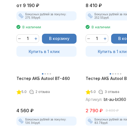
от
9 190
₽
8 410
₽
Бонусных рублей за покупку:
Бонусных рублей за по
275.98
руб.
252.55
руб.
В наличии
В наличии
В корзину
В к
Купить в 1 клик
Купить в 1 кли
Тестер АКБ Autool BT-460
Тестер АКБ Autool 
5.0
2 отзыва
5.0
3 отзыва
Артикул:
bt-au-bt360
4 560
₽
2 790
₽
3 400
₽
Бонусных рублей за покупку:
Бонусных рублей за по
136.94
руб.
83.78
руб.