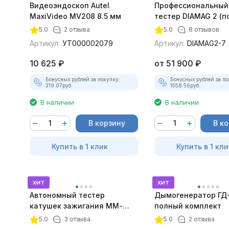
Видеоэндоскоп Autel
Профессиональный
MaxiVideo MV208 8.5 мм
тестер DIAMAG 2 (п
максимальный ком
5.0
2 отзыва
5.0
8 отзывов
Артикул:
УТ000002079
Артикул:
DIAMAG2-7
10 625
₽
от
51 900
₽
Бонусных рублей за покупку:
Бонусных рублей за по
319.07
руб.
1558.56
руб.
В наличии
В наличии
В корзину
В к
Купить в 1 клик
Купить в 1 кли
хит
хит
Автономный тестер
Дымогенератор ГД
катушек зажигания ММ-
полный комплект
ТК-01 (v2) (полный
5.0
3 отзыва
5.0
2 отзыва
комплект)