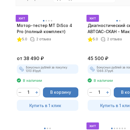
хит
хит
Мотор-тестер MT DiSco 4
Диагностический с
Pro (полный комплект)
АВТОАС-СКАН - Мак
покупателей
5.0
2 отзыва
5.0
2 отзыва
от
38 490
₽
45 500
₽
Бонусных рублей за покупку:
Бонусных рублей за по
1313.81
руб.
1366.37
руб.
В наличии
В наличии
В корзину
В к
Купить в 1 клик
Купить в 1 кли
хит