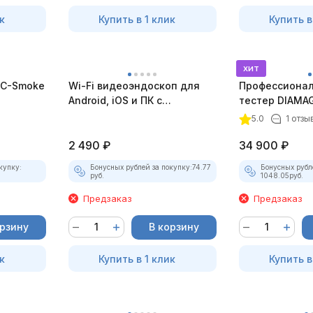
к
Купить в 1 клик
Купить в
хит
C-Smoke
Wi-Fi видеоэндоскоп для
Профессионал
Android, iOS и ПК с
тестер DIAMAG
насадками
комплект)
5.0
1 отзы
2 490
₽
34 900
₽
купку:
Бонусных рублей за покупку:
74.77
Бонусных рубл
руб.
1048.05
руб.
Предзаказ
Предзаказ
орзину
В корзину
к
Купить в 1 клик
Купить в