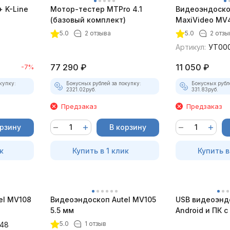
 K-Line
Мотор-тестер MTPro 4.1
Видеоэндоско
(базовый комплект)
MaxiVideo MV4
5.0
2 отзыва
5.0
2 отзы
Артикул:
УТ00
77 290
₽
11 050
₽
-7%
купку:
Бонусных рублей за покупку:
Бонусных рубл
2321.02
руб.
331.83
руб.
Предзаказ
Предзаказ
орзину
В корзину
к
Купить в 1 клик
Купить в
el MV108
Видеоэндоскоп Autel MV105
USB видеоэнд
5.5 мм
Android и ПК 
5.0
1 отзыв
48