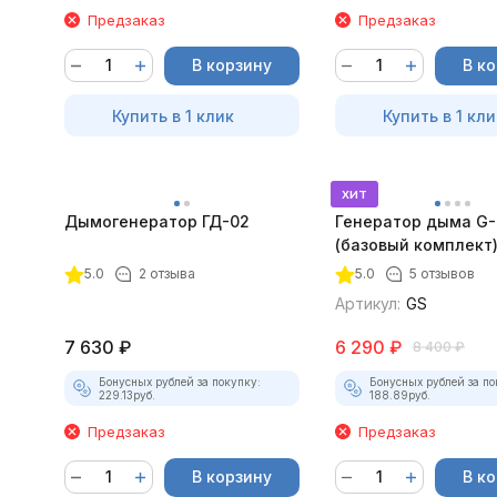
Предзаказ
Предзаказ
В корзину
В к
Купить в 1 клик
Купить в 1 кли
хит
Дымогенератор ГД-02
Генератор дыма G
(базовый комплект
5.0
2 отзыва
5.0
5 отзывов
Артикул:
GS
7 630
₽
6 290
₽
8 400
₽
Бонусных рублей за покупку:
Бонусных рублей за по
229.13
руб.
188.89
руб.
Предзаказ
Предзаказ
В корзину
В к