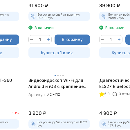
31 900
₽
89 900
₽
купку:
Бонусных рублей за покупку:
Бонусных рубл
957.96
руб.
2699.7
руб.
В наличии
В наличии
орзину
В корзину
к
Купить в 1 клик
Купить в
BT-360
Видеоэндоскоп Wi-Fi для
Диагностичес
Android и iOS с креплением
ELS27 Bluetoo
для смартфона
5.0
3 отзы
Артикул:
ZCF110
3 900
₽
4 900
₽
-18%
купку:
Бонусных рублей за покупку:
117.12
Бонусных рубл
руб.
147.15
руб.