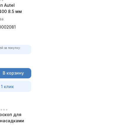
п Autel
00 8.5 мм
ва
0002081
ей за покупку:
В корзину
 1 клик
оскоп для
с насадками