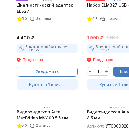
Диагностический адаптер
Набор ELM327 USB +
ELS27
5.0
3 отзыва
4.8
4 отзыва
4 400
₽
1 990
₽
2 140
₽
Бонусных рублей за покупку:
Бонусных рублей за по
132.13
руб.
59.76
руб.
Предзаказ
Предзаказ
Уведомить
В к
Купить в 1 клик
Купить в 1 кли
Видеоэндоскоп Autel
Видеоэндоскоп Aut
MaxiVideo MV400 5.5 мм
8.5 мм
5.0
2 отзыва
Артикул:
УТ0000028