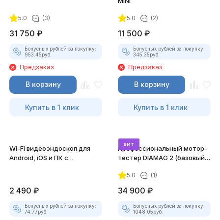
MINI
5.0
(3)
5.0
(2)
31 750
₽
11 500
₽
Бонусных рублей за покупку:
Бонусных рублей за покупку:
953.45
руб.
345.35
руб.
Предзаказ
Предзаказ
В корзину
В корзину
Купить в 1 клик
Купить в 1 клик
хит
Wi-Fi видеоэндоскоп для
Профессиональный мотор-
Android, iOS и ПК с
тестер DIAMAG 2 (базовый
насадками
комплект)
5.0
(1)
2 490
₽
34 900
₽
Бонусных рублей за покупку:
Бонусных рублей за покупку:
74.77
руб.
1048.05
руб.