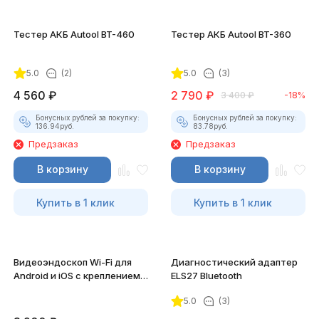
Тестер АКБ Autool BT-460
Тестер АКБ Autool BT-360
5.0
(2)
5.0
(3)
4 560
₽
2 790
₽
3 400
₽
-18%
Бонусных рублей за покупку:
Бонусных рублей за покупку:
136.94
руб.
83.78
руб.
Предзаказ
Предзаказ
В корзину
В корзину
Купить в 1 клик
Купить в 1 клик
Видеоэндоскоп Wi-Fi для
Диагностический адаптер
Android и iOS с креплением
ELS27 Bluetooth
для смартфона
5.0
(3)