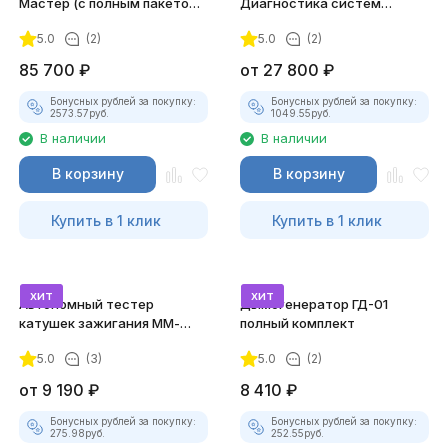
Мастер (с полным пакетом
Диагностика систем
лицензий)
зажигания
5.0
(2)
5.0
(2)
85 700
₽
от
27 800
₽
Бонусных рублей за покупку:
Бонусных рублей за покупку:
2573.57
руб.
1049.55
руб.
В наличии
В наличии
В корзину
В корзину
Купить в 1 клик
Купить в 1 клик
хит
хит
Автономный тестер
Дымогенератор ГД-01
катушек зажигания ММ-
полный комплект
ТК-01 (v2) (полный
5.0
(3)
5.0
(2)
комплект)
от
9 190
₽
8 410
₽
Бонусных рублей за покупку:
Бонусных рублей за покупку:
275.98
руб.
252.55
руб.