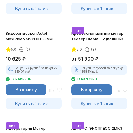
Купить в 1 клик
Купить в 1 клик
хит
Видеоэндоскоп Autel
Профессиональный мотор-
MaxiVideo MV208 8.5 мм
тестер DIAMAG 2 (полный/
максимальный комплект)
5.0
(2)
5.0
(8)
10 625
₽
от
51 900
₽
Бонусных рублей за покупку:
Бонусных рублей за покупку:
319.07
руб.
1558.56
руб.
В наличии
В наличии
В корзину
В корзину
Купить в 1 клик
Купить в 1 клик
хит
хит
Лаборатория Мотор-
АВТОАС-ЭКСПРЕСС 2МК3 -