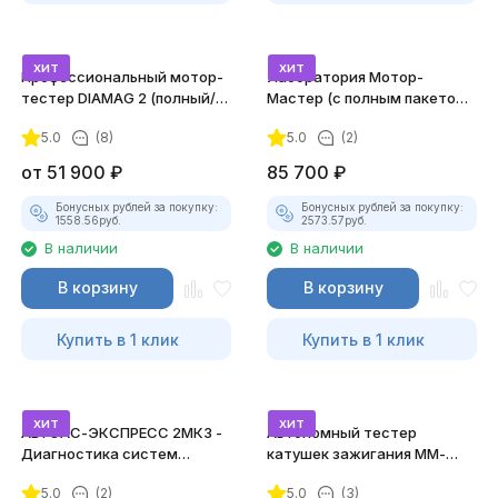
хит
хит
Профессиональный мотор-
Лаборатория Мотор-
тестер DIAMAG 2 (полный/
Мастер (с полным пакетом
максимальный комплект)
лицензий)
5.0
(8)
5.0
(2)
от
51 900
₽
85 700
₽
Бонусных рублей за покупку:
Бонусных рублей за покупку:
1558.56
руб.
2573.57
руб.
В наличии
В наличии
В корзину
В корзину
Купить в 1 клик
Купить в 1 клик
хит
хит
АВТОАС-ЭКСПРЕСС 2МК3 -
Автономный тестер
Диагностика систем
катушек зажигания ММ-
зажигания
ТК-01 (v2) (полный
5.0
(2)
5.0
(3)
комплект)