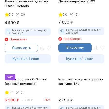
Диагностический адаптер
Дымогенератор ГД-02
ELS27 Bluetooth
5.0
(3)
5.0
(2)
7 630
₽
4 900
₽
Бонусных рублей за покупку:
Бонусных рублей за покупку:
229.13
руб.
147.15
руб.
Предзаказ
Предзаказ
В корзину
Уведомить
Купить в 1 клик
Купить в 1 клик
хит
Генератор дыма G-Smoke
Комплект конусных пробок-
(базовый комплект)
заглушек №2
5.0
(5)
6 290
₽
2 390
₽
8 400
₽
-25%
Бонусных рублей за покупку:
Бонусных рублей за покупку: