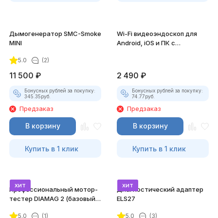
Дымогенератор SMC-Smoke
Wi-Fi видеоэндоскоп для
MINI
Android, iOS и ПК с
насадками
5.0
(2)
11 500
₽
2 490
₽
Бонусных рублей за покупку:
Бонусных рублей за покупку:
345.35
руб.
74.77
руб.
Предзаказ
Предзаказ
В корзину
В корзину
Купить в 1 клик
Купить в 1 клик
хит
хит
Профессиональный мотор-
Диагностический адаптер
тестер DIAMAG 2 (базовый
ELS27
комплект)
5.0
(1)
5.0
(3)