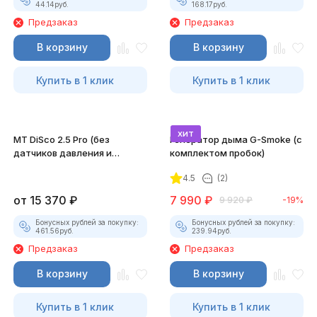
44.14
руб.
168.17
руб.
Предзаказ
Предзаказ
В корзину
В корзину
Купить в 1 клик
Купить в 1 клик
хит
MT DiSco 2.5 Pro (без
Генератор дыма G-Smoke (c
датчиков давления и
комплектом пробок)
разрежения)
4.5
(2)
от
15 370
₽
7 990
₽
9 920
₽
-19%
Бонусных рублей за покупку:
Бонусных рублей за покупку:
461.56
руб.
239.94
руб.
Предзаказ
Предзаказ
В корзину
В корзину
Купить в 1 клик
Купить в 1 клик