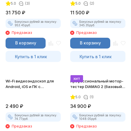
5.0
(3)
5.0
(2)
31 750
₽
11 500
₽
Бонусных рублей за покупку:
Бонусных рублей за покупку:
953.45
руб.
345.35
руб.
Предзаказ
Предзаказ
В корзину
В корзину
Купить в 1 клик
Купить в 1 клик
хит
Wi-Fi видеоэндоскоп для
Профессиональный мотор-
Android, iOS и ПК с
тестер DIAMAG 2 (базовый
насадками
комплект)
5.0
(1)
2 490
₽
34 900
₽
Бонусных рублей за покупку:
Бонусных рублей за покупку:
74.77
руб.
1048.05
руб.
Предзаказ
Предзаказ