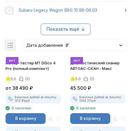
Subaru Legacy Wagon (BH) 10.98-06.03
Показать ещё
Дата добавления
хит
хит
Мотор-тестер MT DiSco 4
Диагностический сканер
Pro (полный комплект)
АВТОАС-СКАН - Макс
5.0
(2)
5.0
(2)
покупателей
от
38 490
₽
45 500
₽
Бонусных рублей за покупку:
Бонусных рублей за покупку:
1313.81
руб.
1366.37
руб.
В наличии
В наличии
В корзину
В корзину