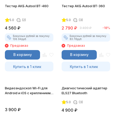
Тестер АКБ Autool BT-460
Тестер АКБ Autool BT-360
5.0
(2)
5.0
(3)
4 560
₽
2 790
₽
3 400
₽
-18%
Бонусных рублей за покупку:
Бонусных рублей за покупку:
136.94
руб.
83.78
руб.
Предзаказ
Предзаказ
В корзину
В корзину
Купить в 1 клик
Купить в 1 клик
Видеоэндоскоп Wi-Fi для
Диагностический адаптер
Android и iOS с креплением
ELS27 Bluetooth
для смартфона
5.0
(3)
3 900
₽
4 900
₽