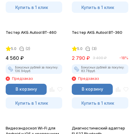
Купить в 1 клик
Купить в 1 клик
Тестер АКБ Autool BT-460
Тестер АКБ Autool BT-360
5.0
(2)
5.0
(3)
4 560
₽
2 790
₽
3 400
₽
-18%
Бонусных рублей за покупку:
Бонусных рублей за покупку:
136.94
руб.
83.78
руб.
Предзаказ
Предзаказ
В корзину
В корзину
Купить в 1 клик
Купить в 1 клик
Видеоэндоскоп Wi-Fi для
Диагностический адаптер
Android и iOS с креплением
ELS27 Bluetooth