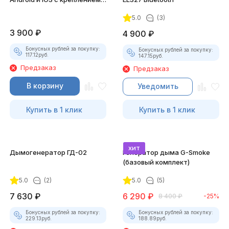
для смартфона
5.0
(3)
3 900
₽
4 900
₽
Бонусных рублей за покупку:
Бонусных рублей за покупку:
117.12
руб.
147.15
руб.
Предзаказ
Предзаказ
В корзину
Уведомить
Купить в 1 клик
Купить в 1 клик
хит
Дымогенератор ГД-02
Генератор дыма G-Smoke
(базовый комплект)
5.0
(2)
5.0
(5)
7 630
₽
6 290
₽
8 400
₽
-25%
Бонусных рублей за покупку:
Бонусных рублей за покупку:
229.13
руб.
188.89
руб.