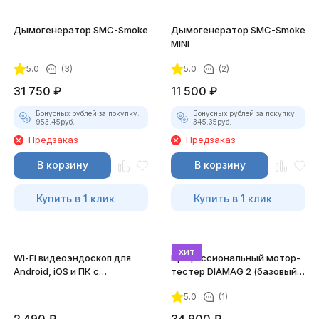
Дымогенератор SMC-Smoke
Дымогенератор SMC-Smoke
MINI
5.0
(3)
5.0
(2)
31 750
₽
11 500
₽
Бонусных рублей за покупку:
Бонусных рублей за покупку:
953.45
руб.
345.35
руб.
Предзаказ
Предзаказ
В корзину
В корзину
Купить в 1 клик
Купить в 1 клик
хит
Wi-Fi видеоэндоскоп для
Профессиональный мотор-
Android, iOS и ПК с
тестер DIAMAG 2 (базовый
насадками
комплект)
5.0
(1)