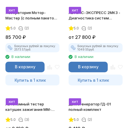
хит
хит
Лаборатория Мотор-
АВТОАС-ЭКСПРЕСС 2МК3 -
Мастер (с полным пакетом
Диагностика систем
лицензий)
зажигания
5.0
(2)
5.0
(2)
85 700
₽
от
27 800
₽
Бонусных рублей за покупку:
Бонусных рублей за покупку:
2573.57
руб.
1049.55
руб.
В наличии
В наличии
В корзину
В корзину
Купить в 1 клик
Купить в 1 клик
хит
хит
Автономный тестер
Дымогенератор ГД-01
катушек зажигания ММ-
полный комплект
ТК-01 (v2) (полный
5.0
(3)
5.0
(2)
комплект)