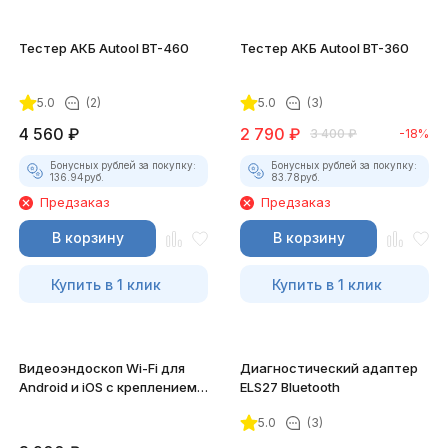
Тестер АКБ Autool BT-460
Тестер АКБ Autool BT-360
5.0
(2)
5.0
(3)
4 560
₽
2 790
₽
3 400
₽
-18%
Бонусных рублей за покупку:
Бонусных рублей за покупку:
136.94
руб.
83.78
руб.
Предзаказ
Предзаказ
В корзину
В корзину
Купить в 1 клик
Купить в 1 клик
Видеоэндоскоп Wi-Fi для
Диагностический адаптер
Android и iOS с креплением
ELS27 Bluetooth
для смартфона
5.0
(3)