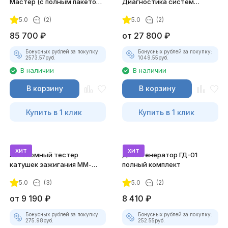
Мастер (с полным пакетом
Диагностика систем
лицензий)
зажигания
5.0
(2)
5.0
(2)
85 700
₽
от
27 800
₽
Бонусных рублей за покупку:
Бонусных рублей за покупку:
2573.57
руб.
1049.55
руб.
В наличии
В наличии
В корзину
В корзину
Купить в 1 клик
Купить в 1 клик
хит
хит
Автономный тестер
Дымогенератор ГД-01
катушек зажигания ММ-
полный комплект
ТК-01 (v2) (полный
5.0
(3)
5.0
(2)
комплект)
от
9 190
₽
8 410
₽
Бонусных рублей за покупку:
Бонусных рублей за покупку:
275.98
руб.
252.55
руб.