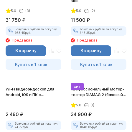
MINI
5.0
(3)
5.0
(2)
31 750
₽
11 500
₽
Бонусных рублей за покупку:
Бонусных рублей за покупку:
953.45
руб.
345.35
руб.
Предзаказ
Предзаказ
В корзину
В корзину
Купить в 1 клик
Купить в 1 клик
хит
Wi-Fi видеоэндоскоп для
Профессиональный мотор-
Android, iOS и ПК с
тестер DIAMAG 2 (базовый
насадками
комплект)
5.0
(1)
2 490
₽
34 900
₽
Бонусных рублей за покупку:
Бонусных рублей за покупку:
74.77
руб.
1048.05
руб.