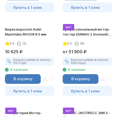
Купить в 1 клик
Купить в 1 клик
хит
Видеоэндоскоп Autel
Профессиональный мотор-
MaxiVideo MV208 8.5 мм
тестер DIAMAG 2 (полный/
максимальный комплект)
5.0
(2)
5.0
(8)
10 625
₽
от
51 900
₽
Бонусных рублей за покупку:
Бонусных рублей за покупку:
319.07
руб.
1558.56
руб.
В наличии
В наличии
В корзину
В корзину
Купить в 1 клик
Купить в 1 клик
хит
хит
Лаборатория Мотор-
АВТОАС-ЭКСПРЕСС 2МК3 -