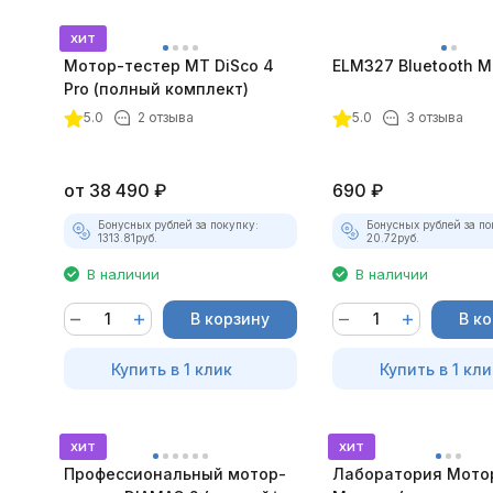
хит
Мотор-тестер MT DiSco 4
ELM327 Bluetooth Mi
Pro (полный комплект)
покупателей
5.0
2 отзыва
5.0
3 отзыва
от
38 490
₽
690
₽
Бонусных рублей за покупку:
Бонусных рублей за по
1313.81
руб.
20.72
руб.
В наличии
В наличии
В корзину
В к
Купить в 1 клик
Купить в 1 кли
хит
хит
Профессиональный мотор-
Лаборатория Мото