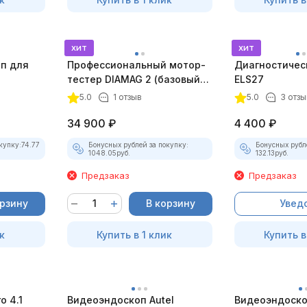
хит
хит
оп для
Профессиональный мотор-
Диагностичес
тестер DIAMAG 2 (базовый
ELS27
комплект)
5.0
1 отзыв
5.0
3 отзы
34 900
₽
4 400
₽
купку:
74.77
Бонусных рублей за покупку:
Бонусных рубл
1048.05
руб.
132.13
руб.
Предзаказ
Предзаказ
орзину
В корзину
Увед
к
Купить в 1 клик
Купить в
 4.1
Видеоэндоскоп Autel
Видеоэндоско