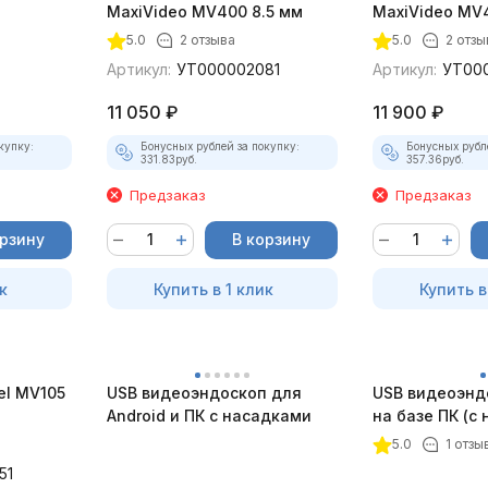
)
MaxiVideo MV400 8.5 мм
MaxiVideo MV4
5.0
2 отзыва
5.0
2 отзы
Артикул:
УТ000002081
Артикул:
УТ00
11 050
₽
11 900
₽
купку:
Бонусных рублей за покупку:
Бонусных рубл
331.83
руб.
357.36
руб.
Предзаказ
Предзаказ
орзину
В корзину
к
Купить в 1 клик
Купить в
el MV105
USB видеоэндоскоп для
USB видеоэнд
Android и ПК с насадками
на базе ПК (с
5.0
1 отзы
51