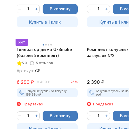
В корзину
В к
Купить в 1 клик
Купить в 1 кли
хит
Генератор дыма G-Smoke
Комплект конусных
(базовый комплект)
заглушек №2
5.0
5 отзывов
Артикул:
GS
6 290
₽
2 390
₽
8 400
₽
-25%
Бонусных рублей за покупку:
Бонусных рублей за по
188.89
руб.
руб.
Предзаказ
Предзаказ
В корзину
В к
Купить в 1 клик
Купить в 1 кли