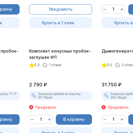
орзину
Уведомить
к
Купить в 1 клик
Купить в
 пробок-
Комплект конусных пробок-
Дымогенерат
заглушек №1
5.0
1 отзыв
5.0
3 отзы
2 790
₽
31 750
₽
купку:
71.77
Бонусных рублей за покупку:
Бонусных рубл
83.78
руб.
953.45
руб.
Предзаказ
Предзаказ
орзину
В корзину
к
Купить в 1 клик
Купить в