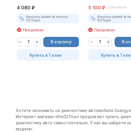
4 080
₽
5 100
₽
575 450
₽
Бонусных рублей за покупку:
Бонусных рублей за по
122.52
руб.
153.15
руб.
Предзаказ
Предзаказ
В корзину
В к
Купить в 1 клик
Купить в 1 кли
Хотите экономить на диагностике автомобиля Ssangyon
Интернет-магазин «Elm327rus» предлагает купить диаг
диагностику авто самостоятельно. У нас вы найдете 
модели.