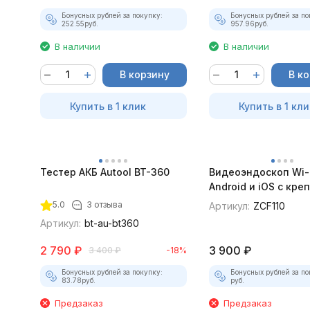
Бонусных рублей за покупку:
Бонусных рублей за по
252.55
руб.
957.96
руб.
В наличии
В наличии
В корзину
В к
Купить в 1 клик
Купить в 1 кли
Тестер АКБ Autool BT-360
Видеоэндоскоп Wi-
Android и iOS с кр
для смартфона
5.0
3 отзыва
Артикул:
ZCF110
Артикул:
bt-au-bt360
2 790
₽
3 900
₽
3 400
₽
-18%
Бонусных рублей за покупку:
Бонусных рублей за по
83.78
руб.
руб.
Предзаказ
Предзаказ