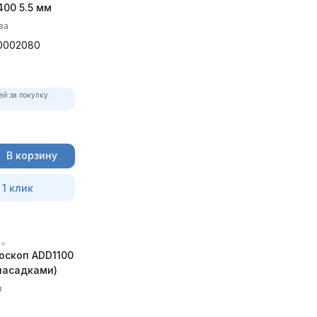
00 5.5 мм
ва
0002080
ей за покупку:
В корзину
 1 клик
оскоп ADD1100
 насадками)
в