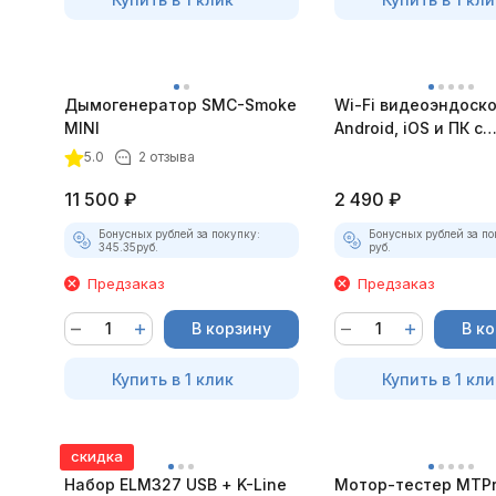
Дымогенератор SMC-Smoke
Wi-Fi видеоэндоск
MINI
Android, iOS и ПК с
насадками
5.0
2 отзыва
11 500
₽
2 490
₽
Бонусных рублей за покупку:
Бонусных рублей за по
345.35
руб.
руб.
Предзаказ
Предзаказ
В корзину
В к
Купить в 1 клик
Купить в 1 кли
скидка
Набор ELM327 USB + K-Line
Мотор-тестер MTPro