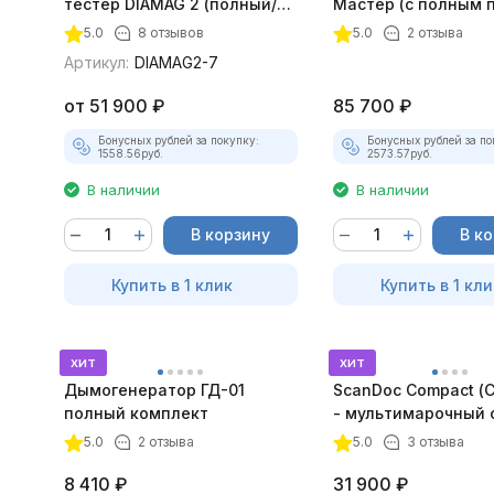
тестер DIAMAG 2 (полный/
Мастер (с полным 
максимальный комплект)
лицензий)
5.0
8 отзывов
5.0
2 отзыва
Артикул:
DIAMAG2-7
от
51 900
₽
85 700
₽
Бонусных рублей за покупку:
Бонусных рублей за по
1558.56
руб.
2573.57
руб.
В наличии
В наличии
В корзину
В к
Купить в 1 клик
Купить в 1 кли
хит
хит
Дымогенератор ГД-01
ScanDoc Compact (
полный комплект
- мультимарочный 
5.0
2 отзыва
5.0
3 отзыва
8 410
₽
31 900
₽