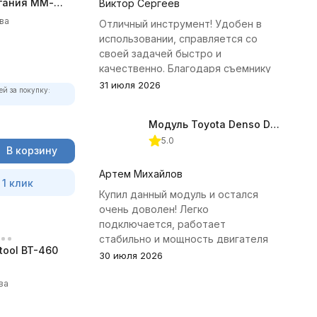
гания ММ-
Виктор Сергеев
олный
ва
Отличный инструмент! Удобен в
использовании, справляется со
своей задачей быстро и
качественно. Благодаря съемнику
удалось избежать лишних хлопот с
31 июля 2026
ей за покупку:
демонтажем головки блока
цилиндров.
Модуль Toyota Denso Diesel 2.8D для ChipTuningPRO
5.0
В корзину
Артем Михайлов
 1 клик
Купил данный модуль и остался
очень доволен! Легко
подключается, работает
стабильно и мощность двигателя
tool BT-460
заметно увеличилась. Рекомендую
30 июля 2026
всем, кто занимается тюнингом
Toyota.
ва