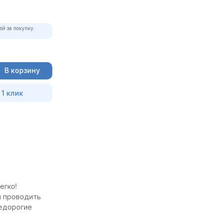
ей за покупку:
В корзину
 1 клик
егко!
и проводить
недорогие