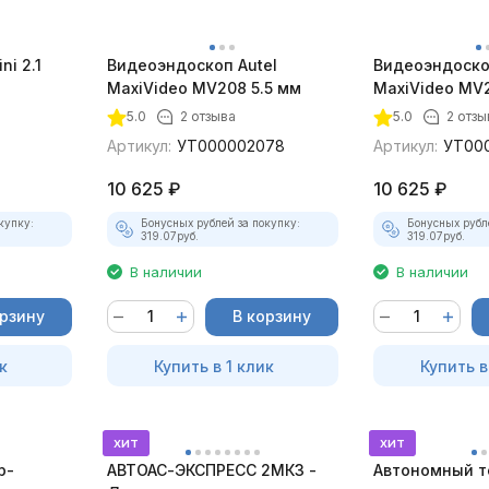
ni 2.1
Видеоэндоскоп Autel
Видеоэндоско
MaxiVideo MV208 5.5 мм
MaxiVideo MV2
5.0
2 отзыва
5.0
2 отзы
Артикул:
УТ000002078
Артикул:
УТ00
10 625
₽
10 625
₽
купку:
Бонусных рублей за покупку:
Бонусных рубл
319.07
руб.
319.07
руб.
В наличии
В наличии
орзину
В корзину
к
Купить в 1 клик
Купить в
хит
хит
р-
АВТОАС-ЭКСПРЕСС 2МК3 -
Автономный т