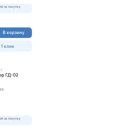
ей за покупку:
В корзину
 1 клик
р ГД-02
ва
ей за покупку: