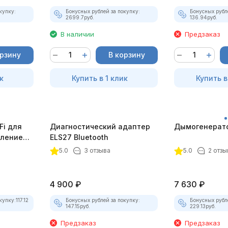
купку:
Бонусных рублей за покупку:
Бонусных рубл
2699.7
руб.
136.94
руб.
В наличии
Предзаказ
орзину
В корзину
к
Купить в 1 клик
Купить в
Fi для
Диагностический адаптер
Дымогенерато
еплением
ELS27 Bluetooth
5.0
3 отзыва
5.0
2 отзы
4 900
₽
7 630
₽
купку:
117.12
Бонусных рублей за покупку:
Бонусных рубл
147.15
руб.
229.13
руб.
Предзаказ
Предзаказ