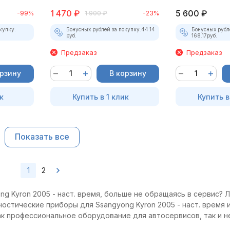
1 470
₽
5 600
₽
-99%
1 900
₽
-23%
купку:
Бонусных рублей за покупку:
44.14
Бонусных рубл
руб.
168.17
руб.
Предзаказ
Предзаказ
орзину
В корзину
к
Купить в 1 клик
Купить в
Показать все
1
2
g Kyron 2005 - наст. время, больше не обращаясь в сервис? Л
ностические приборы для Ssangyong Kyron 2005 - наст. время 
как профессиональное оборудование для автосервисов, так и 