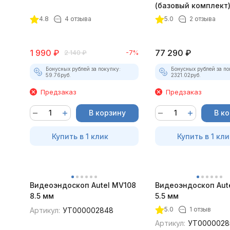
(базовый комплект
4.8
4 отзыва
5.0
2 отзыва
1 990
₽
77 290
₽
2 140
₽
-7%
Бонусных рублей за покупку:
Бонусных рублей за по
59.76
руб.
2321.02
руб.
Предзаказ
Предзаказ
В корзину
В к
Купить в 1 клик
Купить в 1 кли
Видеоэндоскоп Autel MV108
Видеоэндоскоп Aut
8.5 мм
5.5 мм
5.0
1 отзыв
Артикул:
УТ000002848
Артикул:
УТ0000028