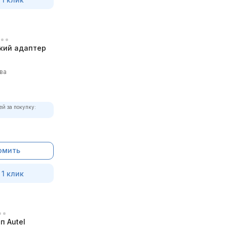
кий адаптер
ва
ей за покупку:
омить
 1 клик
п Autel