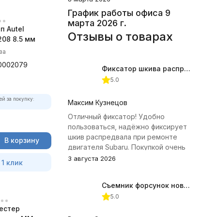
График работы офиса 9
марта 2026 г.
п Autel
Отзывы о товарах
08 8.5 мм
ва
0002079
Фиксатор шкива распредвала (Subaru) JTC-4409
5.0
ей за покупку:
Максим Кузнецов
Отличный фиксатор! Удобно
пользоваться, надёжно фиксирует
шкив распредвала при ремонте
В корзину
двигателя Subaru. Покупкой очень
доволен.
3 августа 2026
 1 клик
Съемник форсунок новых дизельных двигателей Jonnesway
5.0
естер