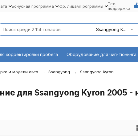
Тех.
лата
Бонусная программа
Юр. лицам
Программы
поддержка
Ssangyong Kyron 2005 - наст. время
ля корректировки пробега
Оборудование для чип-тюнинга
рке и модели авто
Ssangyong
Ssangyong Kyron
ие для Ssangyong Kyron 2005 - 