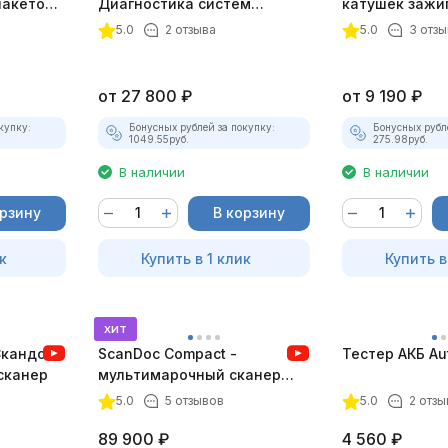
пакетом
Диагностика систем
катушек зажи
зажигания
ТК-01 (v2) (п
5.0
2 отзыва
5.0
3 отзы
комплект)
от
27 800
₽
от
9 190
₽
купку:
Бонусных рублей за покупку:
Бонусных рубл
1049.55
руб.
275.98
руб.
В наличии
В наличии
орзину
В корзину
к
Купить в 1 клик
Купить в
хит
Скандок)
ScanDoc Compact -
Тестер АКБ Au
сканер
мультимарочный сканер
(Полный)
5.0
5 отзывов
5.0
2 отзы
89 900
₽
4 560
₽