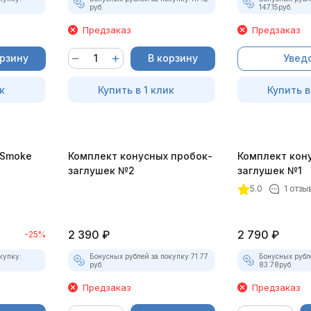
руб.
147.15
руб.
Предзаказ
Предзаказ
орзину
В корзину
Увед
к
Купить в 1 клик
Купить в
-Smoke
Комплект конусных пробок-
Комплект кон
)
заглушек №2
заглушек №1
5.0
1 отзы
2 390
₽
2 790
₽
-25%
купку:
Бонусных рублей за покупку:
71.77
Бонусных рубл
руб.
83.78
руб.
Предзаказ
Предзаказ