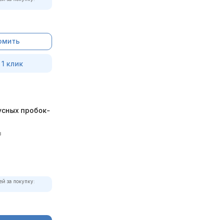
омить
 1 клик
усных пробок-
в
ей за покупку: