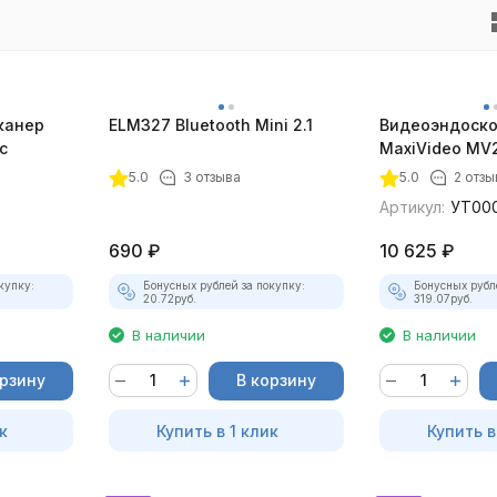
канер
ELM327 Bluetooth Mini 2.1
Видеоэндоско
с
MaxiVideo MV2
5.0
3 отзыва
5.0
2 отзы
Артикул:
УТ00
690
₽
10 625
₽
купку:
Бонусных рублей за покупку:
Бонусных рубл
20.72
руб.
319.07
руб.
В наличии
В наличии
орзину
В корзину
к
Купить в 1 клик
Купить в