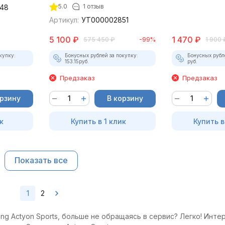
5.0
1 отзыв
48
Артикул:
УТ000002851
5 100
₽
1 470
₽
575 450
₽
-99%
1 900
купку:
Бонусных рублей за покупку:
Бонусных рубл
153.15
руб.
руб.
Предзаказ
Предзаказ
орзину
В корзину
к
Купить в 1 клик
Купить в
Показать все
1
2
g Actyon Sports, больше не обращаясь в сервис? Легко! Инте