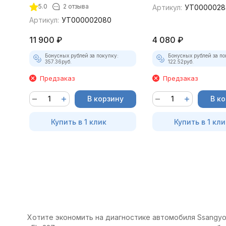
5.0
2 отзыва
Артикул:
УТ0000028
Артикул:
УТ000002080
11 900
₽
4 080
₽
Бонусных рублей за покупку:
Бонусных рублей за по
357.36
руб.
122.52
руб.
Предзаказ
Предзаказ
В корзину
В к
Купить в 1 клик
Купить в 1 кли
Хотите экономить на диагностике автомобиля Ssangyon