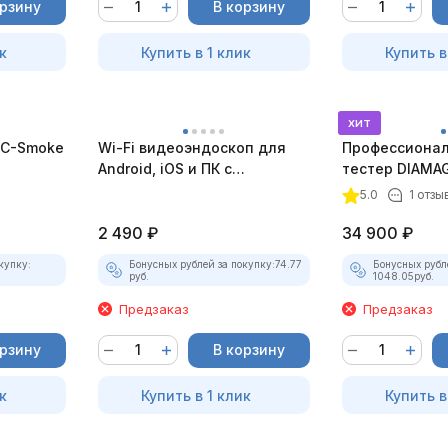
орзину
В корзину
к
Купить в 1 клик
Купить в
хит
C-Smoke
Wi-Fi видеоэндоскоп для
Профессионал
Android, iOS и ПК с
тестер DIAMAG
насадками
комплект)
5.0
1 отзы
2 490
₽
34 900
₽
купку:
Бонусных рублей за покупку:
74.77
Бонусных рубл
руб.
1048.05
руб.
Предзаказ
Предзаказ
орзину
В корзину
к
Купить в 1 клик
Купить в