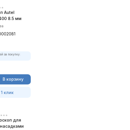
п Autel
00 8.5 мм
ва
0002081
ей за покупку:
В корзину
 1 клик
оскоп для
с насадками