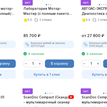
хит
хит
 мотор-
Лаборатория Мотор-
АВТОАС-ЭКСПР
олный/
Мастер (с полным пакетом
Диагностика 
плект)
лицензий)
зажигания
5.0
2 отзыва
5.0
2 отзы
85 700
₽
от
27 800
₽
купку:
Бонусных рублей за покупку:
Бонусных рубл
2573.57
руб.
1049.55
руб.
В наличии
В наличии
орзину
В корзину
к
Купить в 1 клик
Купить в
хит
хит
-01
ScanDoc Compact (Скандок)
ScanDoc Compa
- мультимарочный сканер
мультимарочн