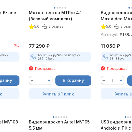
 K-Line
Мотор-тестер MTPro 4.1
Видеоэндоско
(базовый комплект)
MaxiVideo MV4
5.0
2 отзыва
5.0
2 отзы
Артикул:
УТ00
77 290
₽
11 050
₽
-7%
купку:
Бонусных рублей за покупку:
Бонусных рубл
2321.02
руб.
331.83
руб.
Предзаказ
Предзаказ
орзину
В корзину
к
Купить в 1 клик
Купить в
el MV108
Видеоэндоскоп Autel MV105
USB видеоэнд
5.5 мм
Android и ПК 