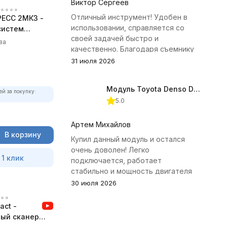
Виктор Сергеев
Отличный инструмент! Удобен в
ЕСС 2МК3 -
использовании, справляется со
систем
своей задачей быстро и
ва
качественно. Благодаря съемнику
удалось избежать лишних хлопот с
31 июля 2026
демонтажем головки блока
цилиндров.
Модуль Toyota Denso Diesel 2.8D для ChipTuningPRO
ей за покупку:
5.0
Артем Михайлов
В корзину
Купил данный модуль и остался
очень доволен! Легко
 1 клик
подключается, работает
стабильно и мощность двигателя
заметно увеличилась. Рекомендую
30 июля 2026
всем, кто занимается тюнингом
Toyota.
ct -
ый сканер