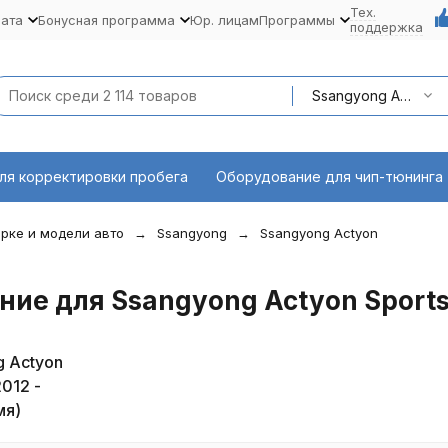
Тех.
лата
Бонусная программа
Юр. лицам
Программы
поддержка
Ssangyong Actyon Sports
ля корректировки пробега
Оборудование для чип-тюнинга
рке и модели авто
Ssangyong
Ssangyong Actyon
ие для Ssangyong Actyon Sport
g Actyon
2012 -
мя)