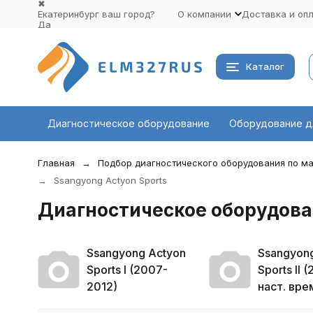
✖
Екатеринбург ваш город?
О компании
Доставка и оп
Да
Выбрать другой город
Каталог
Диагностическое оборудование
Оборудование д
Главная
Подбор диагностического оборудования по ма
Ssangyong Actyon Sports
Диагностическое оборудован
Ssangyong Actyon
Ssangyon
Sports I (2007-
Sports II (
2012)
наст. вре