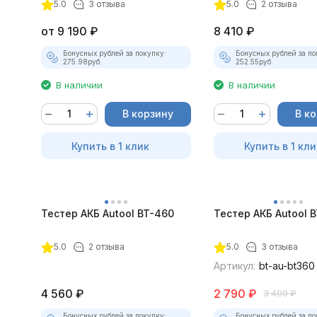
ТК-01 (v2) (полный
5.0
3 отзыва
5.0
2 отзыва
комплект)
от
9 190
₽
8 410
₽
Бонусных рублей за покупку:
Бонусных рублей за по
275.98
руб.
252.55
руб.
В наличии
В наличии
В корзину
В к
Купить в 1 клик
Купить в 1 кли
Тестер АКБ Autool BT-460
Тестер АКБ Autool 
5.0
2 отзыва
5.0
3 отзыва
Артикул:
bt-au-bt360
4 560
₽
2 790
₽
3 400
₽
Бонусных рублей за покупку:
Бонусных рублей за по