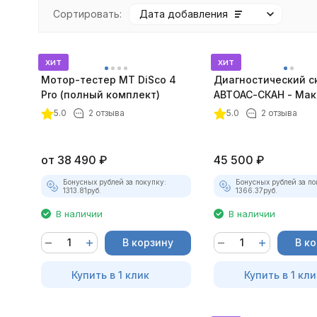
Сортировать:
Дата добавления
хит
хит
Мотор-тестер MT DiSco 4
Диагностический с
Pro (полный комплект)
АВТОАС-СКАН - Мак
покупателей
5.0
2 отзыва
5.0
2 отзыва
от
38 490
₽
45 500
₽
Бонусных рублей за покупку:
Бонусных рублей за по
1313.81
руб.
1366.37
руб.
В наличии
В наличии
В корзину
В к
Купить в 1 клик
Купить в 1 кли