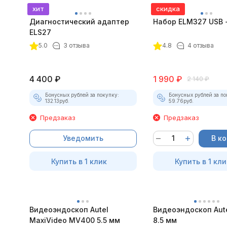
хит
скидка
Диагностический адаптер
Набор ELM327 USB +
ELS27
5.0
3 отзыва
4.8
4 отзыва
4 400
₽
1 990
₽
2 140
₽
Бонусных рублей за покупку:
Бонусных рублей за по
132.13
руб.
59.76
руб.
Предзаказ
Предзаказ
Уведомить
В к
Купить в 1 клик
Купить в 1 кли
Видеоэндоскоп Autel
Видеоэндоскоп Aut
MaxiVideo MV400 5.5 мм
8.5 мм