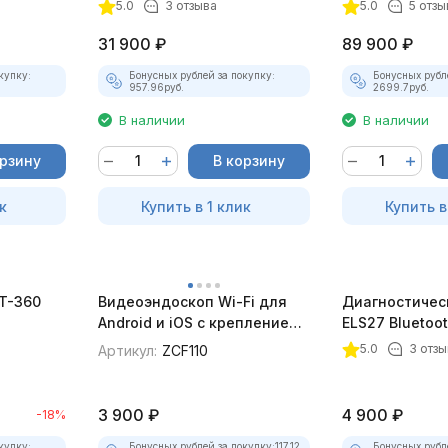
(Полный)
5.0
3 отзыва
5.0
5 отзы
31 900
₽
89 900
₽
купку:
Бонусных рублей за покупку:
Бонусных рубл
957.96
руб.
2699.7
руб.
В наличии
В наличии
орзину
В корзину
к
Купить в 1 клик
Купить в
BT-360
Видеоэндоскоп Wi-Fi для
Диагностичес
Android и iOS с креплением
ELS27 Bluetoo
для смартфона
5.0
3 отзы
Артикул:
ZCF110
3 900
₽
4 900
₽
-18%
купку:
Бонусных рублей за покупку:
117.12
Бонусных рубл