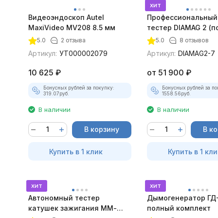
хит
Видеоэндоскоп Autel
Профессиональный
MaxiVideo MV208 8.5 мм
тестер DIAMAG 2 (п
максимальный ком
5.0
2 отзыва
5.0
8 отзывов
Артикул:
УТ000002079
Артикул:
DIAMAG2-7
10 625
₽
от
51 900
₽
Бонусных рублей за покупку:
Бонусных рублей за по
319.07
руб.
1558.56
руб.
В наличии
В наличии
В корзину
В к
Купить в 1 клик
Купить в 1 кли
хит
хит
Автономный тестер
Дымогенератор ГД
катушек зажигания ММ-
полный комплект