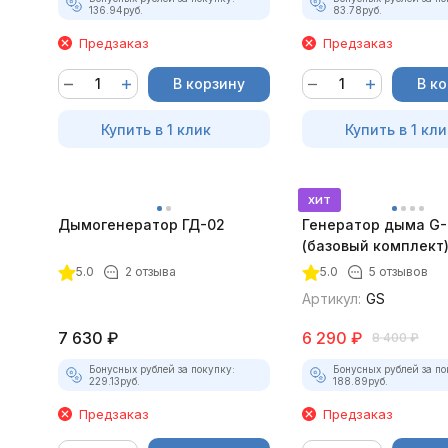
136.94
руб.
83.78
руб.
Предзаказ
Предзаказ
В корзину
В к
Купить в 1 клик
Купить в 1 кли
хит
Дымогенератор ГД-02
Генератор дыма G
(базовый комплект
5.0
2 отзыва
5.0
5 отзывов
Артикул:
GS
7 630
₽
6 290
₽
8 400
₽
Бонусных рублей за покупку:
Бонусных рублей за по
229.13
руб.
188.89
руб.
Предзаказ
Предзаказ