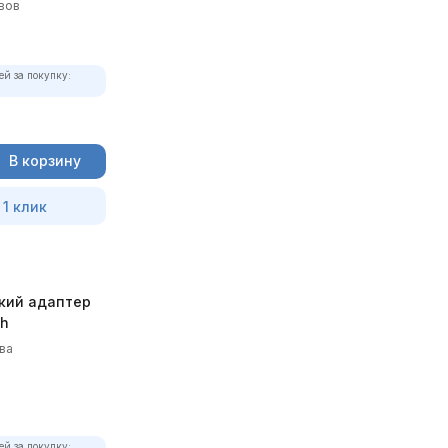
вов
ей за покупку:
В корзину
 1 клик
кий адаптер
th
ва
ей за покупку: