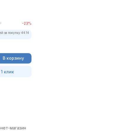
₽
-23%
ей за покупку:
44.14
В корзину
 1 клик
рнет-магазин