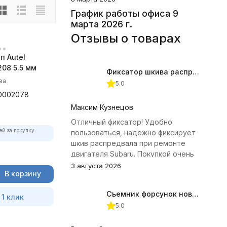
График работы офиса 9
марта 2026 г.
Отзывы о товарах
п Autel
08 5.5 мм
Фиксатор шкива распредвала (Subaru) JTC-4409
ва
5.0
0002078
Максим Кузнецов
Отличный фиксатор! Удобно
ей за покупку:
пользоваться, надёжно фиксирует
шкив распредвала при ремонте
двигателя Subaru. Покупкой очень
доволен.
3 августа 2026
В корзину
Съемник форсунок новых дизельных двигателей Jonnesway
 1 клик
5.0