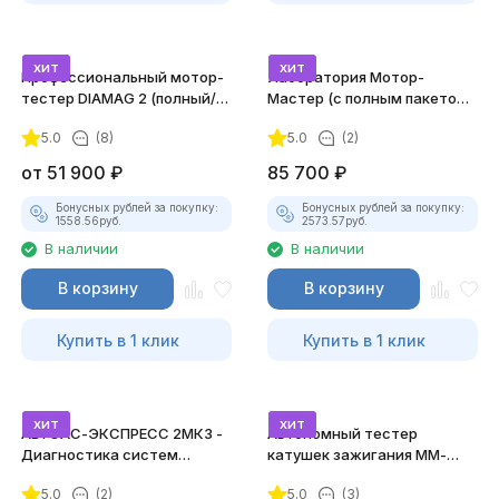
хит
хит
Профессиональный мотор-
Лаборатория Мотор-
тестер DIAMAG 2 (полный/
Мастер (с полным пакетом
максимальный комплект)
лицензий)
5.0
(8)
5.0
(2)
от
51 900
₽
85 700
₽
Бонусных рублей за покупку:
Бонусных рублей за покупку:
1558.56
руб.
2573.57
руб.
В наличии
В наличии
В корзину
В корзину
Купить в 1 клик
Купить в 1 клик
хит
хит
АВТОАС-ЭКСПРЕСС 2МК3 -
Автономный тестер
Диагностика систем
катушек зажигания ММ-
зажигания
ТК-01 (v2) (полный
5.0
(2)
5.0
(3)
комплект)