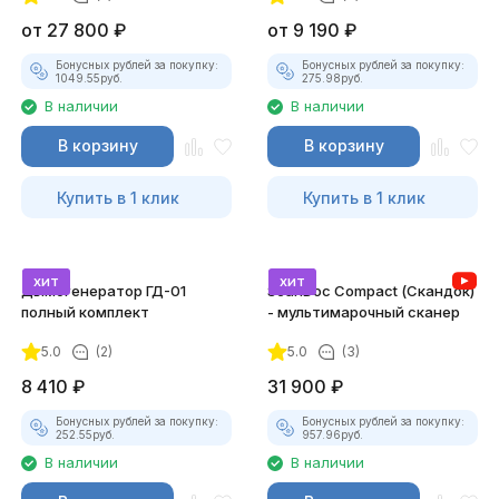
от
27 800
₽
от
9 190
₽
Бонусных рублей за покупку:
Бонусных рублей за покупку:
1049.55
руб.
275.98
руб.
В наличии
В наличии
В корзину
В корзину
Купить в 1 клик
Купить в 1 клик
хит
хит
Дымогенератор ГД-01
ScanDoc Compact (Скандок)
полный комплект
- мультимарочный сканер
5.0
(2)
5.0
(3)
8 410
₽
31 900
₽
Бонусных рублей за покупку:
Бонусных рублей за покупку:
252.55
руб.
957.96
руб.
В наличии
В наличии