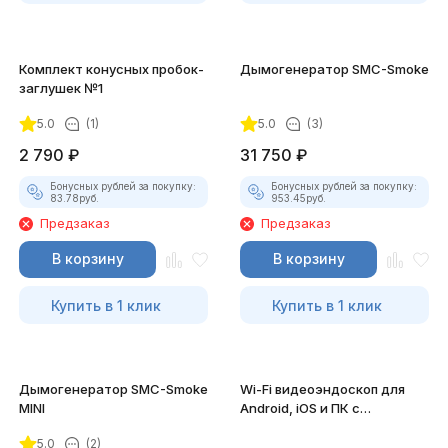
Комплект конусных пробок-
Дымогенератор SMC-Smoke
заглушек №1
5.0
(1)
5.0
(3)
2 790
₽
31 750
₽
Бонусных рублей за покупку:
Бонусных рублей за покупку:
83.78
руб.
953.45
руб.
Предзаказ
Предзаказ
В корзину
В корзину
Купить в 1 клик
Купить в 1 клик
Дымогенератор SMC-Smoke
Wi-Fi видеоэндоскоп для
MINI
Android, iOS и ПК с
насадками
5.0
(2)