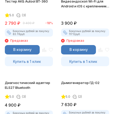
Тестер АКБ Autool BT-360
Видеоэндоскоп Wi-Fi для
Android и iOS с креплением
для смартфона
5.0
(3)
2 790
₽
3 900
₽
3 400
₽
-18%
Бонусных рублей за покупку:
Бонусных рублей за покупку:
83.78
руб.
117.12
руб.
Предзаказ
Предзаказ
В корзину
В корзину
Купить в 1 клик
Купить в 1 клик
Диагностический адаптер
Дымогенератор ГД-02
ELS27 Bluetooth
5.0
(3)
5.0
(2)
7 630
₽
4 900
₽
Бонусных рублей за покупку:
Бонусных рублей за покупку: