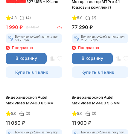
Набор ELM327 USB + K-Line
Мотор-тестер MTPro 4.1
(базовый комплект)
4.8
(4)
5.0
(2)
1 990
₽
77 290
₽
2 140
₽
-7%
Бонусных рублей за покупку:
Бонусных рублей за покупку:
59.76
руб.
2321.02
руб.
Предзаказ
Предзаказ
В корзину
В корзину
Купить в 1 клик
Купить в 1 клик
Видеоэндоскоп Autel
Видеоэндоскоп Autel
MaxiVideo MV400 8.5 мм
MaxiVideo MV400 5.5 мм
5.0
(2)
5.0
(2)
11 050
₽
11 900
₽
Бонусных рублей за покупку:
Бонусных рублей за покупку: