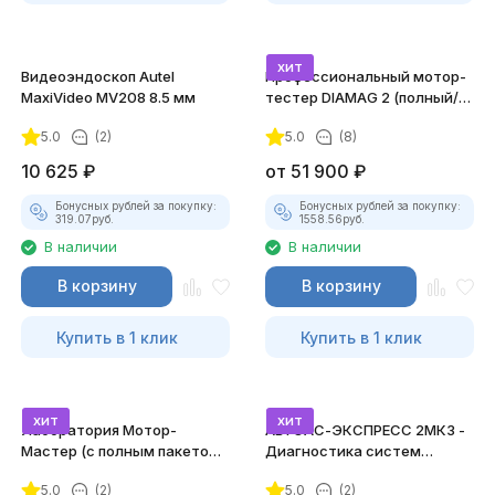
хит
Видеоэндоскоп Autel
Профессиональный мотор-
MaxiVideo MV208 8.5 мм
тестер DIAMAG 2 (полный/
максимальный комплект)
5.0
(2)
5.0
(8)
10 625
₽
от
51 900
₽
Бонусных рублей за покупку:
Бонусных рублей за покупку:
319.07
руб.
1558.56
руб.
В наличии
В наличии
В корзину
В корзину
Купить в 1 клик
Купить в 1 клик
хит
хит
Лаборатория Мотор-
АВТОАС-ЭКСПРЕСС 2МК3 -
Мастер (с полным пакетом
Диагностика систем
лицензий)
зажигания
5.0
(2)
5.0
(2)