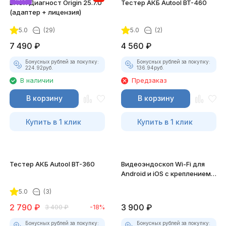
ВАСЯ Диагност Origin 25.7.0
Тестер АКБ Autool BT-460
(адаптер + лицензия)
5.0
(29)
5.0
(2)
7 490
₽
4 560
₽
Бонусных рублей за покупку:
Бонусных рублей за покупку:
224.92
руб.
136.94
руб.
В наличии
Предзаказ
В корзину
В корзину
Купить в 1 клик
Купить в 1 клик
Тестер АКБ Autool BT-360
Видеоэндоскоп Wi-Fi для
Android и iOS с креплением
для смартфона
5.0
(3)
2 790
₽
3 900
₽
3 400
₽
-18%
Бонусных рублей за покупку:
Бонусных рублей за покупку: