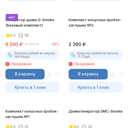
хит
Генератор дыма G-Smoke
Комплект конусных пробок-
(базовый комплект)
заглушек №2
5.0
(5)
6 290
₽
2 390
₽
8 400
₽
-25%
Бонусных рублей за покупку:
Бонусных рублей за покупку:
188.89
руб.
71.77
руб.
Предзаказ
Предзаказ
В корзину
В корзину
Купить в 1 клик
Купить в 1 клик
Комплект конусных пробок-
Дымогенератор SMC-Smoke
заглушек №1
5.0
(1)
5.0
(3)