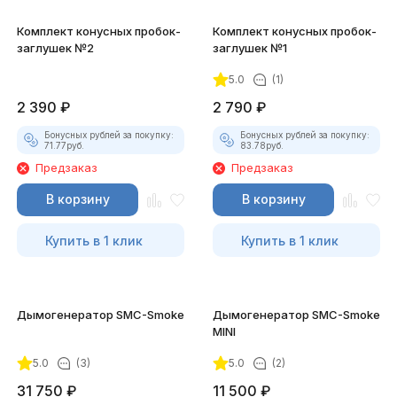
Комплект конусных пробок-
Комплект конусных пробок-
заглушек №2
заглушек №1
5.0
(1)
2 390
₽
2 790
₽
Бонусных рублей за покупку:
Бонусных рублей за покупку:
71.77
руб.
83.78
руб.
Предзаказ
Предзаказ
В корзину
В корзину
Купить в 1 клик
Купить в 1 клик
Дымогенератор SMC-Smoke
Дымогенератор SMC-Smoke
MINI
5.0
(3)
5.0
(2)
31 750
₽
11 500
₽