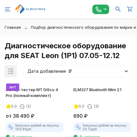
Главная
Подбор диагностического оборудования по марке и
Диагностическое оборудование
для SEAT Leon (1P1) 07.05-12.12
Дата добавления
хит
Мотор-тестер MT DiSco 4
ELM327 Bluetooth Mini 2.1
Pro (полный комплект)
5.0
(2)
5.0
(3)
покупателей
от
38 490
₽
690
₽
Бонусных рублей за покупку:
Бонусных рублей за покупку:
1313.81
руб.
20.72
руб.
В наличии
В наличии