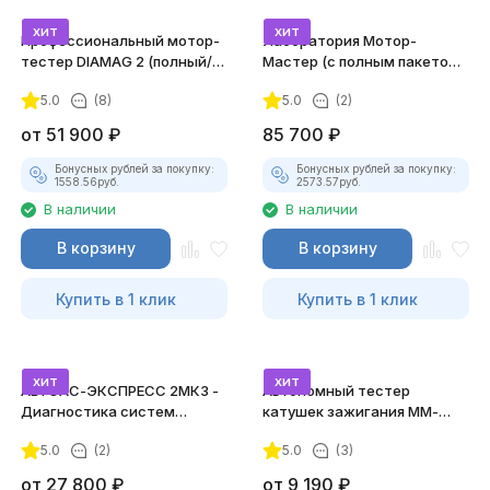
хит
хит
Профессиональный мотор-
Лаборатория Мотор-
тестер DIAMAG 2 (полный/
Мастер (с полным пакетом
максимальный комплект)
лицензий)
5.0
(8)
5.0
(2)
от
51 900
₽
85 700
₽
Бонусных рублей за покупку:
Бонусных рублей за покупку:
1558.56
руб.
2573.57
руб.
В наличии
В наличии
В корзину
В корзину
Купить в 1 клик
Купить в 1 клик
хит
хит
АВТОАС-ЭКСПРЕСС 2МК3 -
Автономный тестер
Диагностика систем
катушек зажигания ММ-
зажигания
ТК-01 (v2) (полный
5.0
(2)
5.0
(3)
комплект)
от
27 800
₽
от
9 190
₽