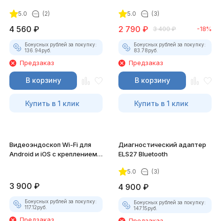
5.0
(2)
5.0
(3)
4 560
₽
2 790
₽
3 400
₽
-18%
Бонусных рублей за покупку:
Бонусных рублей за покупку:
136.94
руб.
83.78
руб.
Предзаказ
Предзаказ
В корзину
В корзину
Купить в 1 клик
Купить в 1 клик
Видеоэндоскоп Wi-Fi для
Диагностический адаптер
Android и iOS с креплением
ELS27 Bluetooth
для смартфона
5.0
(3)
3 900
₽
4 900
₽
Бонусных рублей за покупку:
Бонусных рублей за покупку:
117.12
руб.
147.15
руб.
Предзаказ
Предзаказ