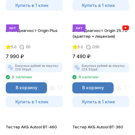
Купить в 1 клик
Купить в 1 клик
хит
хит
ВАСЯ Диагност Origin Plus
ВАСЯ Диагност Origin 25.7.0
(адаптер + лицензия)
5.0
(5)
5.0
(29)
7 990
₽
7 490
₽
Бонусных рублей за покупку:
Бонусных рублей за покупку:
239.94
руб.
224.92
руб.
В наличии
В наличии
В корзину
В корзину
Купить в 1 клик
Купить в 1 клик
Тестер АКБ Autool BT-460
Тестер АКБ Autool BT-360