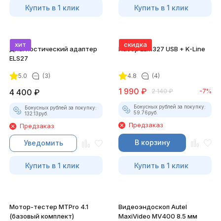
Купить в 1 клик
Купить в 1 клик
хит
скидка
Диагностический адаптер
Набор ELM327 USB + K-Line
ELS27
5.0
(3)
4.8
(4)
1 990
₽
4 400
₽
2 140
₽
-7%
Бонусных рублей за покупку:
Бонусных рублей за покупку:
59.76
руб.
132.13
руб.
Предзаказ
Предзаказ
В корзину
Уведомить
Купить в 1 клик
Купить в 1 клик
Мотор-тестер MTPro 4.1
Видеоэндоскоп Autel
(базовый комплект)
MaxiVideo MV400 8.5 мм