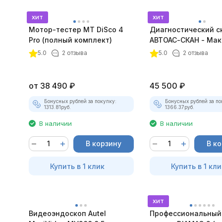
хит
хит
Мотор-тестер MT DiSco 4
Диагностический с
Pro (полный комплект)
АВТОАС-СКАН - Мак
покупателей
5.0
2 отзыва
5.0
2 отзыва
от
38 490
₽
45 500
₽
Бонусных рублей за покупку:
Бонусных рублей за по
1313.81
руб.
1366.37
руб.
В наличии
В наличии
В корзину
В к
Купить в 1 клик
Купить в 1 кли
хит
Видеоэндоскоп Autel
Профессиональный