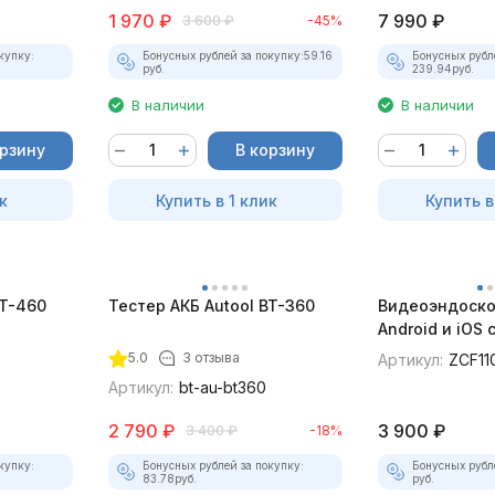
1 970
₽
7 990
₽
3 600
₽
-45%
купку:
Бонусных рублей за покупку:
59.16
Бонусных рубл
руб.
239.94
руб.
В наличии
В наличии
орзину
В корзину
к
Купить в 1 клик
Купить в
BT-460
Тестер АКБ Autool BT-360
Видеоэндоско
Android и iOS
для смартфон
5.0
3 отзыва
Артикул:
ZCF11
Артикул:
bt-au-bt360
2 790
₽
3 900
₽
3 400
₽
-18%
купку:
Бонусных рублей за покупку:
Бонусных рубл
83.78
руб.
руб.