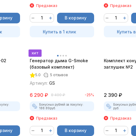
Предзаказ
Предзаказ
орзину
В корзину
к
Купить в 1 клик
Купить в
хит
-02
Генератор дыма G-Smoke
Комплект кон
(базовый комплект)
заглушек №2
5.0
5 отзывов
Артикул:
GS
6 290
₽
2 390
₽
8 400
₽
-25%
купку:
Бонусных рублей за покупку:
Бонусных рубл
188.89
руб.
руб.
Предзаказ
Предзаказ
орзину
В корзину