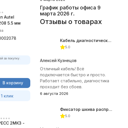
График работы офиса 9
марта 2026 г.
п Autel
Отзывы о товарах
08 5.5 мм
ва
0002078
Кабель диагностический ГАЗ 24 для АВТОАС
5.0
ей за покупку:
Алексей Кузнецов
Отличный кабель! Всё
подключается быстро и просто.
Работает стабильно, диагностика
В корзину
проходит без сбоев.
6 августа 2026
 1 клик
Фиксатор шкива распредвала (Subaru) JTC-4409
5.0
ЕСС 2МК3 -