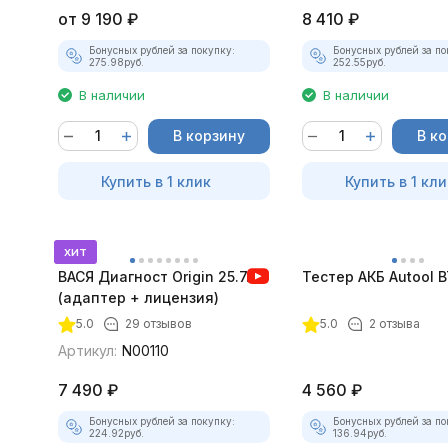
от
9 190
₽
8 410
₽
Бонусных рублей за покупку:
Бонусных рублей за по
275.98
руб.
252.55
руб.
В наличии
В наличии
В корзину
В к
Купить в 1 клик
Купить в 1 кли
хит
ВАСЯ Диагност Origin 25.7.0
Тестер АКБ Autool 
(адаптер + лицензия)
5.0
29 отзывов
5.0
2 отзыва
Артикул:
N00110
7 490
₽
4 560
₽
Бонусных рублей за покупку:
Бонусных рублей за по
224.92
руб.
136.94
руб.