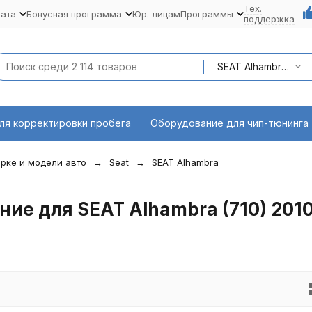
Тех.
лата
Бонусная программа
Юр. лицам
Программы
поддержка
SEAT Alhambra (710) 2010 - наст. время
ля корректировки пробега
Оборудование для чип-тюнинга
рке и модели авто
Seat
SEAT Alhambra
е для SEAT Alhambra (710) 2010 