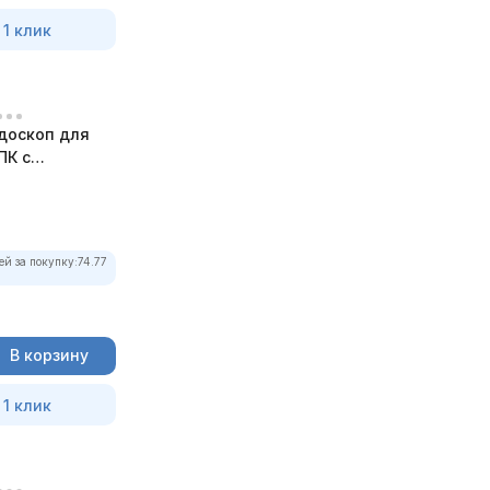
 1 клик
доскоп для
ПК с
ей за покупку:
74.77
В корзину
 1 клик