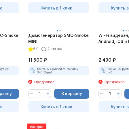
к
Купить в 1 клик
Купить в
C-Smoke
Дымогенератор SMC-Smoke
Wi-Fi видеоэн
MINI
Android, iOS и 
насадками
5.0
2 отзыва
11 500
₽
2 490
₽
купку:
Бонусных рублей за покупку:
Бонусных рубл
345.35
руб.
руб.
Предзаказ
Предзаказ
орзину
В корзину
к
Купить в 1 клик
Купить в
скидка