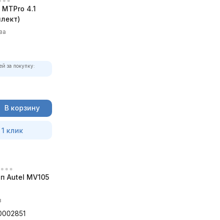
MTPro 4.1
лект)
ва
ей за покупку:
В корзину
 1 клик
п Autel MV105
в
0002851