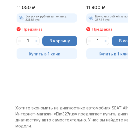
11 050
₽
11 900
₽
Бонусных рублей за покупку:
Бонусных рублей за по
331.83
руб.
357.36
руб.
Предзаказ
Предзаказ
В корзину
В к
Купить в 1 клик
Купить в 1 кли
Хотите экономить на диагностике автомобиля SEAT Alha
Интернет-магазин «Elm327rus» предлагает купить диагн
диагностику авто самостоятельно. У нас вы найдете 
модели.