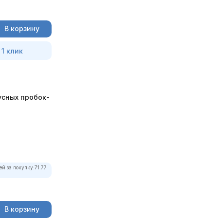
В корзину
 1 клик
усных пробок-
ей за покупку:
71.77
В корзину