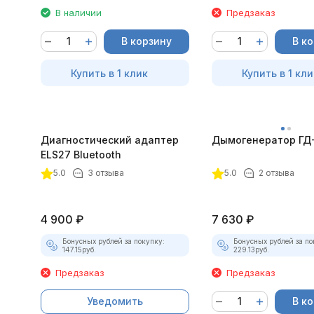
В наличии
Предзаказ
В корзину
В к
Купить в 1 клик
Купить в 1 кли
Диагностический адаптер
Дымогенератор ГД
ELS27 Bluetooth
5.0
3 отзыва
5.0
2 отзыва
4 900
₽
7 630
₽
Бонусных рублей за покупку:
Бонусных рублей за по
147.15
руб.
229.13
руб.
Предзаказ
Предзаказ
Уведомить
В к