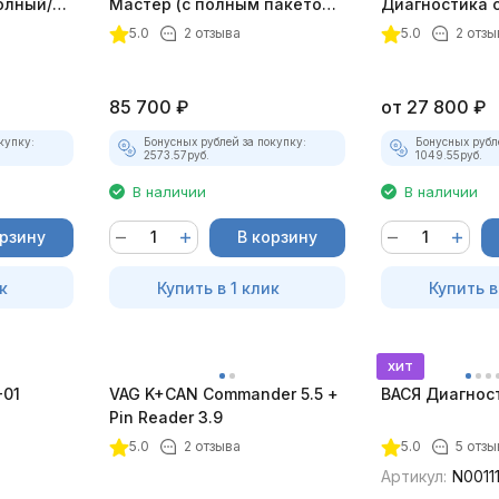
олный/
Мастер (с полным пакетом
Диагностика 
плект)
лицензий)
зажигания
5.0
2 отзыва
5.0
2 отзы
85 700
₽
от
27 800
₽
купку:
Бонусных рублей за покупку:
Бонусных рубл
2573.57
руб.
1049.55
руб.
В наличии
В наличии
орзину
В корзину
к
Купить в 1 клик
Купить в
хит
-01
VAG K+CAN Commander 5.5 +
ВАСЯ Диагност 
Pin Reader 3.9
5.0
2 отзыва
5.0
5 отзы
Артикул:
N0011