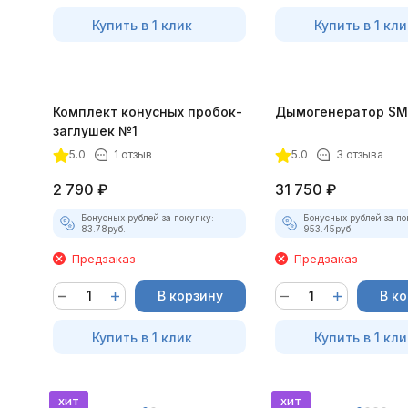
Купить в 1 клик
Купить в 1 кли
Комплект конусных пробок-
Дымогенератор SM
заглушек №1
5.0
1 отзыв
5.0
3 отзыва
2 790
₽
31 750
₽
Бонусных рублей за покупку:
Бонусных рублей за по
83.78
руб.
953.45
руб.
Предзаказ
Предзаказ
В корзину
В к
Купить в 1 клик
Купить в 1 кли
хит
хит