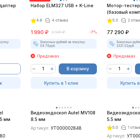
даптер
Набор ELM327 USB + K-Line
Мотор-тестер 
(базовый комп
4.8
4 отзыва
5.0
2 отзы
1 990
₽
77 290
₽
2 140
₽
-7%
купку:
Бонусных рублей за покупку:
Бонусных рубл
59.76
руб.
2321.02
руб.
Предзаказ
Предзаказ
В корзину
к
Купить в 1 клик
Купить в
el
Видеоэндоскоп Autel MV108
Видеоэндоско
5 мм
8.5 мм
5.5 мм
5.0
1 отзы
Артикул:
УТ000002848
80
Артикул:
УТ00