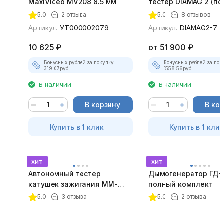
MaxiVideo MV208 8.5 мм
тестер DIAMAG 2 (п
максимальный ком
5.0
2 отзыва
5.0
8 отзывов
Артикул:
УТ000002079
Артикул:
DIAMAG2-7
10 625
₽
от
51 900
₽
Бонусных рублей за покупку:
Бонусных рублей за по
319.07
руб.
1558.56
руб.
В наличии
В наличии
В корзину
В к
Купить в 1 клик
Купить в 1 кли
хит
хит
Автономный тестер
Дымогенератор ГД
катушек зажигания ММ-
полный комплект
ТК-01 (v2) (полный
5.0
3 отзыва
5.0
2 отзыва
комплект)