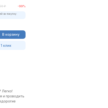
50
₽
-99%
ей за покупку:
В корзину
 1 клик
 Легко!
мя и проводить
недорогие