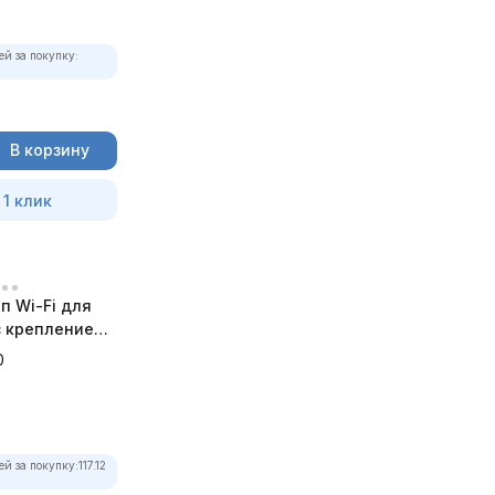
ей за покупку:
В корзину
 1 клик
п Wi-Fi для
 с креплением
а
0
ей за покупку:
117.12