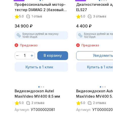
Профессиональный мотор-
Диагностический а
тестер DIAMAG 2 (базовый
ELS27
комплект)
5.0
1 отзыв
5.0
3 отзыва
34 900
₽
4 400
₽
Бонусных рублей за покупку:
Бонусных рублей за по
1048.05
руб.
132.13
руб.
Предзаказ
Предзаказ
В корзину
Уведомить
Купить в 1 клик
Купить в 1 кли
Видеоэндоскоп Autel
Видеоэндоскоп Aut
MaxiVideo MV400 8.5 мм
MaxiVideo MV400 5.
5.0
2 отзыва
5.0
2 отзыва
Артикул:
УТ000002081
Артикул:
УТ0000020