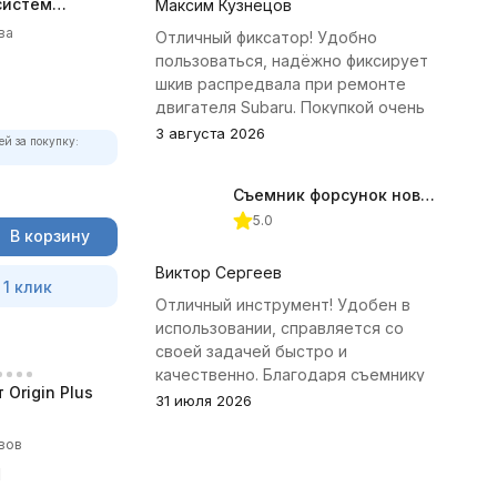
систем
Максим Кузнецов
ва
Отличный фиксатор! Удобно
пользоваться, надёжно фиксирует
шкив распредвала при ремонте
двигателя Subaru. Покупкой очень
доволен.
3 августа 2026
ей за покупку:
Съемник форсунок новых дизельных двигателей Jonnesway
5.0
В корзину
Виктор Сергеев
 1 клик
Отличный инструмент! Удобен в
использовании, справляется со
своей задачей быстро и
качественно. Благодаря съемнику
Origin Plus
удалось избежать лишних хлопот с
31 июля 2026
демонтажем головки блока
цилиндров.
вов
1