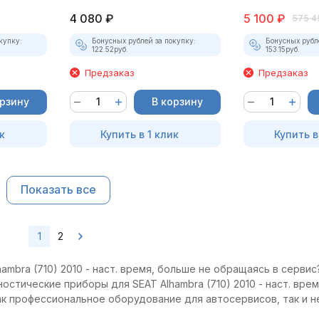
4 080
₽
5 100
₽
575 4
купку:
Бонусных рублей за покупку:
Бонусных рубл
122.52
руб.
153.15
руб.
Предзаказ
Предзаказ
орзину
В корзину
к
Купить в 1 клик
Купить в
Показать все
1
2
mbra (710) 2010 - наст. время, больше не обращаясь в сервис?
остические приборы для SEAT Alhambra (710) 2010 - наст. вре
как профессиональное оборудование для автосервисов, так и 