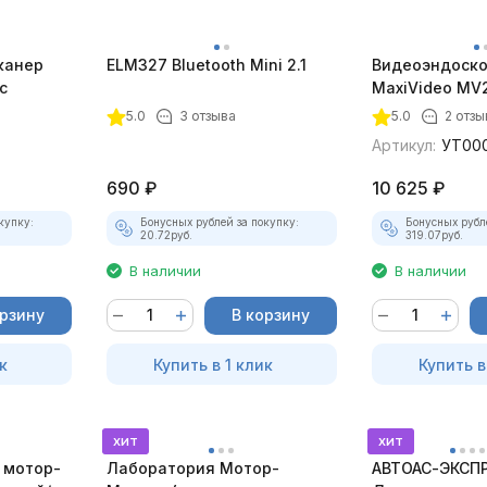
канер
ELM327 Bluetooth Mini 2.1
Видеоэндоско
с
MaxiVideo MV2
5.0
3 отзыва
5.0
2 отзы
Артикул:
УТ00
690
₽
10 625
₽
купку:
Бонусных рублей за покупку:
Бонусных рубл
20.72
руб.
319.07
руб.
В наличии
В наличии
орзину
В корзину
к
Купить в 1 клик
Купить в
хит
хит
 мотор-
Лаборатория Мотор-
АВТОАС-ЭКСПР