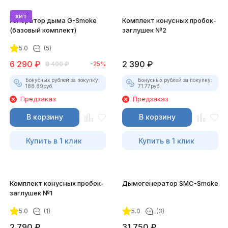
хит
Генератор дыма G-Smoke
Комплект конусных пробок-
(базовый комплект)
заглушек №2
5.0
(5)
6 290
₽
2 390
₽
8 400
₽
-25%
Бонусных рублей за покупку:
Бонусных рублей за покупку:
188.89
руб.
71.77
руб.
Предзаказ
Предзаказ
В корзину
В корзину
Купить в 1 клик
Купить в 1 клик
Комплект конусных пробок-
Дымогенератор SMC-Smoke
заглушек №1
5.0
(1)
5.0
(3)
2 790
₽
31 750
₽