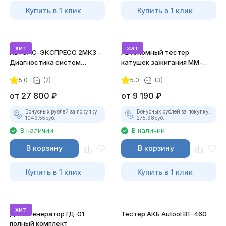
Купить в 1 клик
Купить в 1 клик
хит
хит
АВТОАС-ЭКСПРЕСС 2МК3 -
Автономный тестер
Диагностика систем
катушек зажигания ММ-
зажигания
ТК-01 (v2) (полный
5.0
(2)
5.0
(3)
комплект)
от
27 800
₽
от
9 190
₽
Бонусных рублей за покупку:
Бонусных рублей за покупку:
1049.55
руб.
275.98
руб.
В наличии
В наличии
В корзину
В корзину
Купить в 1 клик
Купить в 1 клик
хит
Дымогенератор ГД-01
Тестер АКБ Autool BT-460
полный комплект