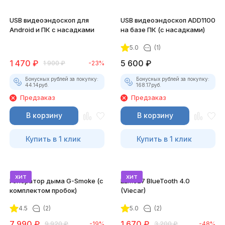
USB видеоэндоскоп для
USB видеоэндоскоп ADD1100
Android и ПК с насадками
на базе ПК (с насадками)
5.0
(1)
1 470
₽
5 600
₽
1 900
₽
-23%
Бонусных рублей за покупку:
Бонусных рублей за покупку:
44.14
руб.
168.17
руб.
Предзаказ
Предзаказ
В корзину
В корзину
Купить в 1 клик
Купить в 1 клик
хит
хит
Генератор дыма G-Smoke (c
ELM327 BlueTooth 4.0
комплектом пробок)
(Viecar)
4.5
(2)
5.0
(2)
7 990
₽
1 670
₽
9 920
₽
-19%
3 200
₽
-48%