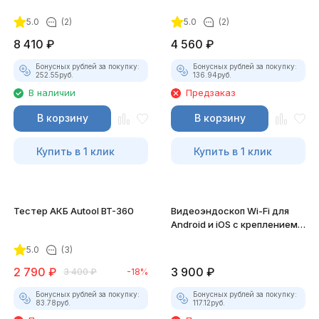
5.0
(2)
5.0
(2)
8 410
₽
4 560
₽
Бонусных рублей за покупку:
Бонусных рублей за покупку:
252.55
руб.
136.94
руб.
В наличии
Предзаказ
В корзину
В корзину
Купить в 1 клик
Купить в 1 клик
Тестер АКБ Autool BT-360
Видеоэндоскоп Wi-Fi для
Android и iOS с креплением
для смартфона
5.0
(3)
2 790
₽
3 900
₽
3 400
₽
-18%
Бонусных рублей за покупку:
Бонусных рублей за покупку:
83.78
руб.
117.12
руб.