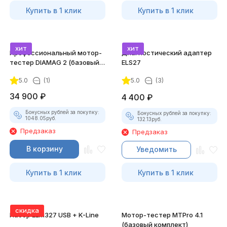
Купить в 1 клик
Купить в 1 клик
хит
хит
Профессиональный мотор-
Диагностический адаптер
тестер DIAMAG 2 (базовый
ELS27
комплект)
5.0
(1)
5.0
(3)
34 900
₽
4 400
₽
Бонусных рублей за покупку:
Бонусных рублей за покупку:
1048.05
руб.
132.13
руб.
Предзаказ
Предзаказ
В корзину
Уведомить
Купить в 1 клик
Купить в 1 клик
скидка
Набор ELM327 USB + K-Line
Мотор-тестер MTPro 4.1
(базовый комплект)