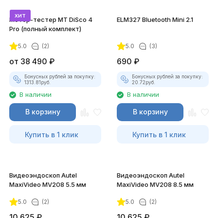
хит
Мотор-тестер MT DiSco 4
ELM327 Bluetooth Mini 2.1
Pro (полный комплект)
5.0
(2)
5.0
(3)
покупателей
от
38 490
₽
690
₽
Бонусных рублей за покупку:
Бонусных рублей за покупку:
1313.81
руб.
20.72
руб.
В наличии
В наличии
В корзину
В корзину
Купить в 1 клик
Купить в 1 клик
Видеоэндоскоп Autel
Видеоэндоскоп Autel
MaxiVideo MV208 5.5 мм
MaxiVideo MV208 8.5 мм
5.0
(2)
5.0
(2)
10 625
₽
10 625
₽