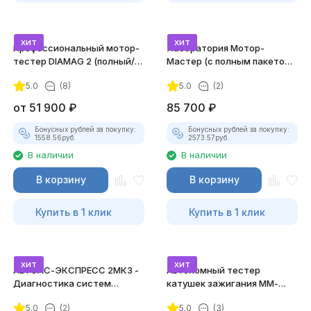
хит
хит
Профессиональный мотор-
Лаборатория Мотор-
тестер DIAMAG 2 (полный/
Мастер (с полным пакетом
максимальный комплект)
лицензий)
5.0
(8)
5.0
(2)
от
51 900
₽
85 700
₽
Бонусных рублей за покупку:
Бонусных рублей за покупку:
1558.56
руб.
2573.57
руб.
В наличии
В наличии
В корзину
В корзину
Купить в 1 клик
Купить в 1 клик
хит
хит
АВТОАС-ЭКСПРЕСС 2МК3 -
Автономный тестер
Диагностика систем
катушек зажигания ММ-
зажигания
ТК-01 (v2) (полный
5.0
(2)
5.0
(3)
комплект)