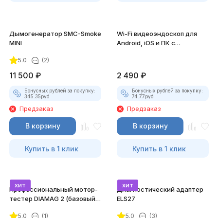
Дымогенератор SMC-Smoke
Wi-Fi видеоэндоскоп для
MINI
Android, iOS и ПК с
насадками
5.0
(2)
11 500
₽
2 490
₽
Бонусных рублей за покупку:
Бонусных рублей за покупку:
345.35
руб.
74.77
руб.
Предзаказ
Предзаказ
В корзину
В корзину
Купить в 1 клик
Купить в 1 клик
хит
хит
Профессиональный мотор-
Диагностический адаптер
тестер DIAMAG 2 (базовый
ELS27
комплект)
5.0
(1)
5.0
(3)