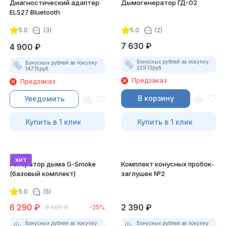
Диагностический адаптер
Дымогенератор ГД-02
ELS27 Bluetooth
5.0
(3)
5.0
(2)
7 630
₽
4 900
₽
Бонусных рублей за покупку:
Бонусных рублей за покупку:
229.13
руб.
147.15
руб.
Предзаказ
Предзаказ
В корзину
Уведомить
Купить в 1 клик
Купить в 1 клик
хит
Генератор дыма G-Smoke
Комплект конусных пробок-
(базовый комплект)
заглушек №2
5.0
(5)
6 290
₽
2 390
₽
8 400
₽
-25%
Бонусных рублей за покупку:
Бонусных рублей за покупку: