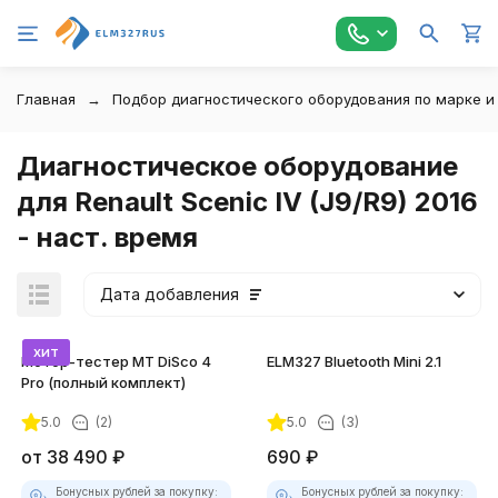
Главная
Подбор диагностического оборудования по марке и
Диагностическое оборудование
для Renault Scenic IV (J9/R9) 2016
- наст. время
Дата добавления
хит
Мотор-тестер MT DiSco 4
ELM327 Bluetooth Mini 2.1
Pro (полный комплект)
5.0
(2)
5.0
(3)
покупателей
от
38 490
₽
690
₽
Бонусных рублей за покупку:
Бонусных рублей за покупку: