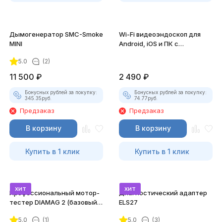
Дымогенератор SMC-Smoke
Wi-Fi видеоэндоскоп для
MINI
Android, iOS и ПК с
насадками
5.0
(2)
11 500
₽
2 490
₽
Бонусных рублей за покупку:
Бонусных рублей за покупку:
345.35
руб.
74.77
руб.
Предзаказ
Предзаказ
В корзину
В корзину
Купить в 1 клик
Купить в 1 клик
хит
хит
Профессиональный мотор-
Диагностический адаптер
тестер DIAMAG 2 (базовый
ELS27
комплект)
5.0
(1)
5.0
(3)