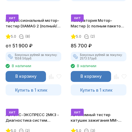
хит
хит
Профессиональный мотор-
Лаборатория Мотор-
тестер DIAMAG 2 (полный/
Мастер (с полным пакетом
максимальный комплект)
лицензий)
5.0
(8)
5.0
(2)
от
51 900
₽
85 700
₽
Бонусных рублей за покупку:
Бонусных рублей за покупку:
1558.56
руб.
2573.57
руб.
В наличии
В наличии
В корзину
В корзину
Купить в 1 клик
Купить в 1 клик
хит
хит
АВТОАС-ЭКСПРЕСС 2МК3 -
Автономный тестер
Диагностика систем
катушек зажигания ММ-
зажигания
ТК-01 (v2) (полный
5.0
(2)
5.0
(3)
комплект)