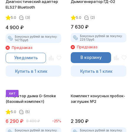
Диагностический адаптер
Дымогенератор ГД-02
ELS27 Bluetooth
5.0
(3)
5.0
(2)
7 630
₽
4 900
₽
Бонусных рублей за покупку:
Бонусных рублей за покупку:
229.13
руб.
147.15
руб.
Предзаказ
Предзаказ
В корзину
Уведомить
Купить в 1 клик
Купить в 1 клик
хит
Генератор дыма G-Smoke
Комплект конусных пробок-
(базовый комплект)
заглушек №2
5.0
(5)
6 290
₽
2 390
₽
8 400
₽
-25%
Бонусных рублей за покупку:
Бонусных рублей за покупку: