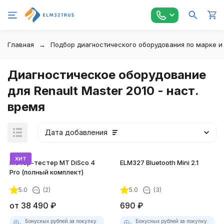
Главная
Подбор диагностического оборудования по марке и
Диагностическое оборудование
для Renault Master 2010 - наст.
время
Дата добавления
хит
Мотор-тестер MT DiSco 4
ELM327 Bluetooth Mini 2.1
Pro (полный комплект)
5.0
(2)
5.0
(3)
покупателей
от
38 490
₽
690
₽
Бонусных рублей за покупку:
Бонусных рублей за покупку: