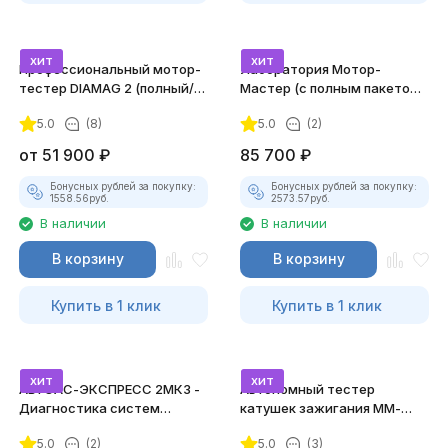
хит
хит
Профессиональный мотор-
Лаборатория Мотор-
тестер DIAMAG 2 (полный/
Мастер (с полным пакетом
максимальный комплект)
лицензий)
5.0
(8)
5.0
(2)
от
51 900
₽
85 700
₽
Бонусных рублей за покупку:
Бонусных рублей за покупку:
1558.56
руб.
2573.57
руб.
В наличии
В наличии
В корзину
В корзину
Купить в 1 клик
Купить в 1 клик
хит
хит
АВТОАС-ЭКСПРЕСС 2МК3 -
Автономный тестер
Диагностика систем
катушек зажигания ММ-
зажигания
ТК-01 (v2) (полный
5.0
(2)
5.0
(3)
комплект)