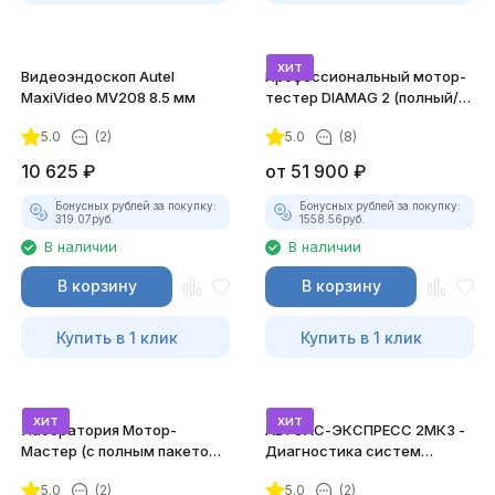
хит
Видеоэндоскоп Autel
Профессиональный мотор-
MaxiVideo MV208 8.5 мм
тестер DIAMAG 2 (полный/
максимальный комплект)
5.0
(2)
5.0
(8)
10 625
₽
от
51 900
₽
Бонусных рублей за покупку:
Бонусных рублей за покупку:
319.07
руб.
1558.56
руб.
В наличии
В наличии
В корзину
В корзину
Купить в 1 клик
Купить в 1 клик
хит
хит
Лаборатория Мотор-
АВТОАС-ЭКСПРЕСС 2МК3 -
Мастер (с полным пакетом
Диагностика систем
лицензий)
зажигания
5.0
(2)
5.0
(2)