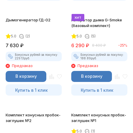
хит
Дымогенератор ГД-02
Генератор дыма G-Smoke
(базовый комплект)
5.0
(2)
5.0
(5)
7 630
₽
6 290
₽
8 400
₽
-25%
Бонусных рублей за покупку:
Бонусных рублей за покупку:
229.13
руб.
188.89
руб.
Предзаказ
Предзаказ
В корзину
В корзину
Купить в 1 клик
Купить в 1 клик
Комплект конусных пробок-
Комплект конусных пробок-
заглушек №2
заглушек №1
5.0
(1)