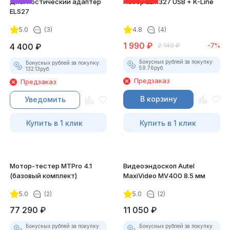
Диагностический адаптер
Набор ELM327 USB + K-Line
ELS27
5.0
(3)
4.8
(4)
1 990
₽
4 400
₽
2 140
₽
-7%
Бонусных рублей за покупку:
Бонусных рублей за покупку:
59.76
руб.
132.13
руб.
Предзаказ
Предзаказ
В корзину
Уведомить
Купить в 1 клик
Купить в 1 клик
Мотор-тестер MTPro 4.1
Видеоэндоскоп Autel
(базовый комплект)
MaxiVideo MV400 8.5 мм
5.0
(2)
5.0
(2)
77 290
₽
11 050
₽
Бонусных рублей за покупку:
Бонусных рублей за покупку: