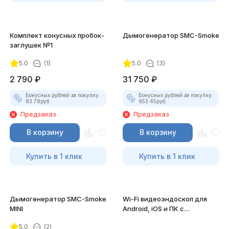
Комплект конусных пробок-
Дымогенератор SMC-Smoke
заглушек №1
5.0
(1)
5.0
(3)
2 790
₽
31 750
₽
Бонусных рублей за покупку:
Бонусных рублей за покупку:
83.78
руб.
953.45
руб.
Предзаказ
Предзаказ
В корзину
В корзину
Купить в 1 клик
Купить в 1 клик
Дымогенератор SMC-Smoke
Wi-Fi видеоэндоскоп для
MINI
Android, iOS и ПК с
насадками
5.0
(2)