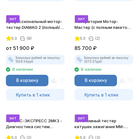
хит
хит
Профессиональный мотор-
Лаборатория Мотор-
тестер DIAMAG 2 (полный/
Мастер (с полным пакетом
максимальный комплект)
лицензий)
5.0
(8)
5.0
(2)
от
51 900
₽
85 700
₽
Бонусных рублей за покупку:
Бонусных рублей за покупку:
1558.56
руб.
2573.57
руб.
В наличии
В наличии
В корзину
В корзину
Купить в 1 клик
Купить в 1 клик
хит
хит
АВТОАС-ЭКСПРЕСС 2МК3 -
Автономный тестер
Диагностика систем
катушек зажигания ММ-
зажигания
ТК-01 (v2) (полный
5.0
(2)
5.0
(3)
комплект)