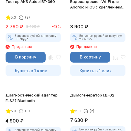
Тестер АКБ Autool BT-360
Видеоэндоскоп Wi-Fi для
Android и iOS с креплением
для смартфона
5.0
(3)
2 790
₽
3 900
₽
3 400
₽
-18%
Бонусных рублей за покупку:
Бонусных рублей за покупку:
83.78
руб.
117.12
руб.
Предзаказ
Предзаказ
В корзину
В корзину
Купить в 1 клик
Купить в 1 клик
Диагностический адаптер
Дымогенератор ГД-02
ELS27 Bluetooth
5.0
(3)
5.0
(2)
7 630
₽
4 900
₽
Бонусных рублей за покупку:
Бонусных рублей за покупку: