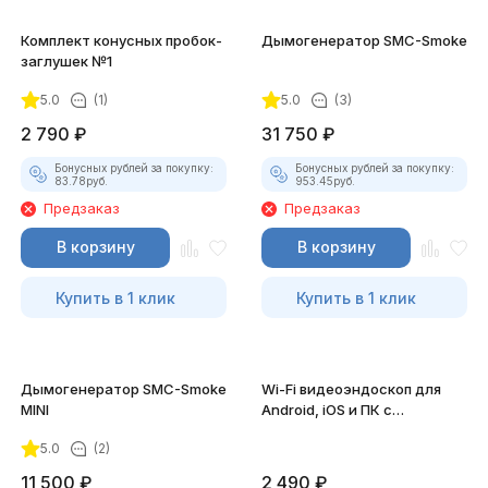
Комплект конусных пробок-
Дымогенератор SMC-Smoke
заглушек №1
5.0
(1)
5.0
(3)
2 790
₽
31 750
₽
Бонусных рублей за покупку:
Бонусных рублей за покупку:
83.78
руб.
953.45
руб.
Предзаказ
Предзаказ
В корзину
В корзину
Купить в 1 клик
Купить в 1 клик
Дымогенератор SMC-Smoke
Wi-Fi видеоэндоскоп для
MINI
Android, iOS и ПК с
насадками
5.0
(2)
11 500
₽
2 490
₽