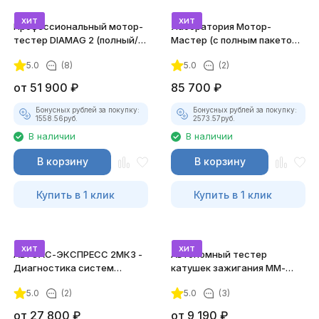
хит
хит
Профессиональный мотор-
Лаборатория Мотор-
тестер DIAMAG 2 (полный/
Мастер (с полным пакетом
максимальный комплект)
лицензий)
5.0
(8)
5.0
(2)
от
51 900
₽
85 700
₽
Бонусных рублей за покупку:
Бонусных рублей за покупку:
1558.56
руб.
2573.57
руб.
В наличии
В наличии
В корзину
В корзину
Купить в 1 клик
Купить в 1 клик
хит
хит
АВТОАС-ЭКСПРЕСС 2МК3 -
Автономный тестер
Диагностика систем
катушек зажигания ММ-
зажигания
ТК-01 (v2) (полный
5.0
(2)
5.0
(3)
комплект)
от
27 800
₽
от
9 190
₽