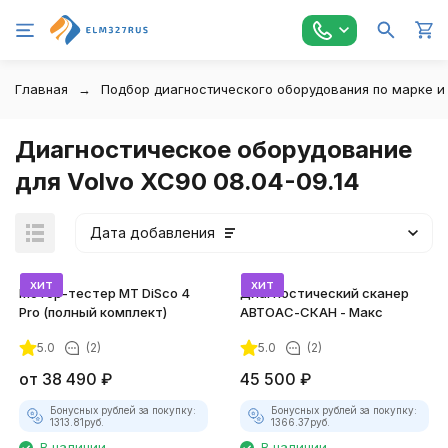
Главная
Подбор диагностического оборудования по марке и
Диагностическое оборудование
для Volvo XC90 08.04-09.14
Дата добавления
хит
хит
Мотор-тестер MT DiSco 4
Диагностический сканер
Pro (полный комплект)
АВТОАС-СКАН - Макс
5.0
(2)
5.0
(2)
покупателей
от
38 490
₽
45 500
₽
Бонусных рублей за покупку:
Бонусных рублей за покупку:
1313.81
руб.
1366.37
руб.
В наличии
В наличии