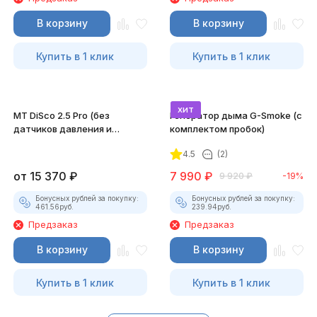
В корзину
В корзину
Купить в 1 клик
Купить в 1 клик
хит
MT DiSco 2.5 Pro (без
Генератор дыма G-Smoke (c
датчиков давления и
комплектом пробок)
разрежения)
4.5
(2)
от
15 370
₽
7 990
₽
9 920
₽
-19%
Бонусных рублей за покупку:
Бонусных рублей за покупку:
461.56
руб.
239.94
руб.
Предзаказ
Предзаказ
В корзину
В корзину
Купить в 1 клик
Купить в 1 клик