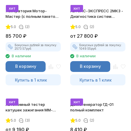
хит
хит
Лаборатория Мотор-
АВТОАС-ЭКСПРЕСС 2МК3 -
Мастер (с полным пакетом
Диагностика систем
лицензий)
зажигания
5.0
(2)
5.0
(2)
85 700
₽
от
27 800
₽
Бонусных рублей за покупку:
Бонусных рублей за покупку:
2573.57
руб.
1049.55
руб.
В наличии
В наличии
В корзину
В корзину
Купить в 1 клик
Купить в 1 клик
хит
хит
Автономный тестер
Дымогенератор ГД-01
катушек зажигания ММ-
полный комплект
ТК-01 (v2) (полный
5.0
(3)
5.0
(2)
комплект)
от
9 190
₽
8 410
₽