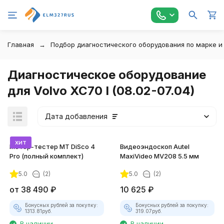
Главная
Подбор диагностического оборудования по марке и
Диагностическое оборудование
для Volvo XC70 I (08.02-07.04)
Дата добавления
хит
Мотор-тестер MT DiSco 4
Видеоэндоскоп Autel
Pro (полный комплект)
MaxiVideo MV208 5.5 мм
5.0
(2)
5.0
(2)
покупателей
от
38 490
₽
10 625
₽
Бонусных рублей за покупку:
Бонусных рублей за покупку:
1313.81
руб.
319.07
руб.
В наличии
В наличии