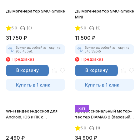
Дымогенератор SMC-Smoke
Дымогенератор SMC-Smoke
MINI
5.0
(3)
5.0
(2)
31 750
₽
11 500
₽
Бонусных рублей за покупку:
Бонусных рублей за покупку:
953.45
руб.
345.35
руб.
Предзаказ
Предзаказ
В корзину
В корзину
Купить в 1 клик
Купить в 1 клик
хит
Wi-Fi видеоэндоскоп для
Профессиональный мотор-
Android, iOS и ПК с
тестер DIAMAG 2 (базовый
насадками
комплект)
5.0
(1)
2 490
₽
34 900
₽