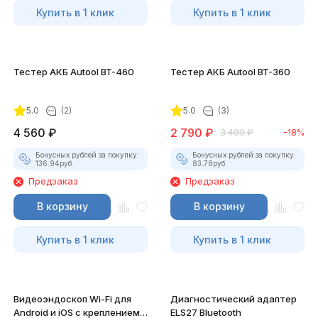
Купить в 1 клик
Купить в 1 клик
Тестер АКБ Autool BT-460
Тестер АКБ Autool BT-360
5.0
(2)
5.0
(3)
4 560
₽
2 790
₽
3 400
₽
-18%
Бонусных рублей за покупку:
Бонусных рублей за покупку:
136.94
руб.
83.78
руб.
Предзаказ
Предзаказ
В корзину
В корзину
Купить в 1 клик
Купить в 1 клик
Видеоэндоскоп Wi-Fi для
Диагностический адаптер
Android и iOS с креплением
ELS27 Bluetooth