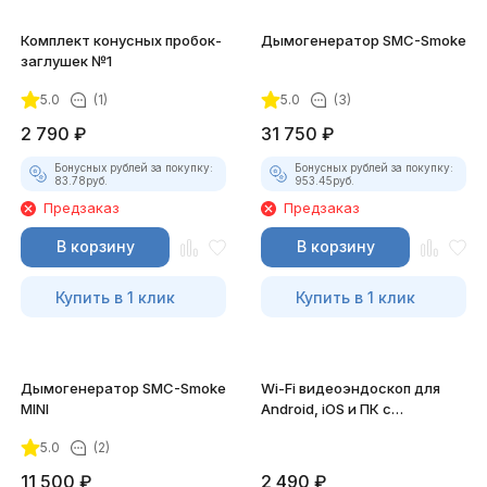
Комплект конусных пробок-
Дымогенератор SMC-Smoke
заглушек №1
5.0
(1)
5.0
(3)
2 790
₽
31 750
₽
Бонусных рублей за покупку:
Бонусных рублей за покупку:
83.78
руб.
953.45
руб.
Предзаказ
Предзаказ
В корзину
В корзину
Купить в 1 клик
Купить в 1 клик
Дымогенератор SMC-Smoke
Wi-Fi видеоэндоскоп для
MINI
Android, iOS и ПК с
насадками
5.0
(2)
11 500
₽
2 490
₽