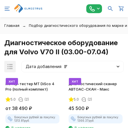
Главная
Подбор диагностического оборудования по марке и
Диагностическое оборудование
для Volvo V70 II (03.00-07.04)
Дата добавления
хит
хит
Мотор-тестер MT DiSco 4
Диагностический сканер
Pro (полный комплект)
АВТОАС-СКАН - Макс
5.0
(2)
5.0
(2)
покупателей
от
38 490
₽
45 500
₽
Бонусных рублей за покупку:
Бонусных рублей за покупку:
1313.81
руб.
1366.37
руб.
В наличии
В наличии