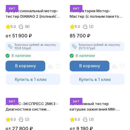
хит
хит
Профессиональный мотор-
Лаборатория Мотор-
тестер DIAMAG 2 (полный/
Мастер (с полным пакетом
максимальный комплект)
лицензий)
5.0
(8)
5.0
(2)
от
51 900
₽
85 700
₽
Бонусных рублей за покупку:
Бонусных рублей за покупку:
1558.56
руб.
2573.57
руб.
В наличии
В наличии
В корзину
В корзину
Купить в 1 клик
Купить в 1 клик
хит
хит
АВТОАС-ЭКСПРЕСС 2МК3 -
Автономный тестер
Диагностика систем
катушек зажигания ММ-
зажигания
ТК-01 (v2) (полный
5.0
(2)
5.0
(3)
комплект)
от
27 800
₽
от
9 190
₽