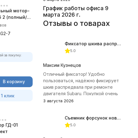
График работы офиса 9
ьный мотор-
марта 2026 г.
 2 (полный/
Отзывы о товарах
 комплект)
ывов
AG2-7
Фиксатор шкива распредвала (Subaru) JTC-4409
5.0
ей за покупку:
Максим Кузнецов
Отличный фиксатор! Удобно
пользоваться, надёжно фиксирует
В корзину
шкив распредвала при ремонте
двигателя Subaru. Покупкой очень
 1 клик
доволен.
3 августа 2026
Съемник форсунок новых дизельных двигателей Jonnesway
р ГД-01
5.0
ект