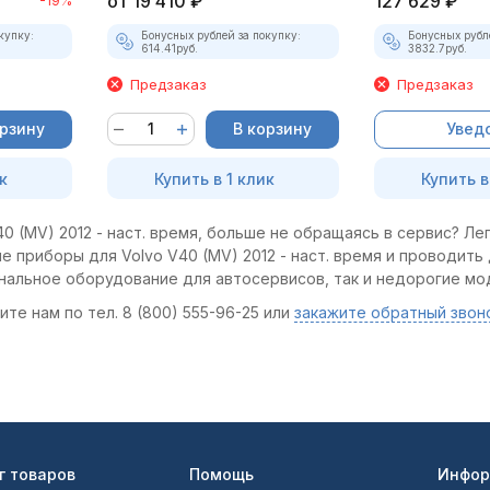
от
19 410
₽
127 629
₽
-19%
купку:
Бонусных рублей за покупку:
Бонусных рубл
614.41
руб.
3832.7
руб.
Предзаказ
Предзаказ
орзину
В корзину
Увед
к
Купить в 1 клик
Купить в
0 (MV) 2012 - наст. время, больше не обращаясь в сервис? Лег
е приборы для Volvo V40 (MV) 2012 - наст. время и проводить
ональное оборудование для автосервисов, так и недорогие мо
те нам по тел. 8 (800) 555-96-25 или
закажите обратный звон
г товаров
Помощь
Инфор