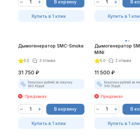
В корзину
В к
Купить в 1 клик
Купить в 1 кли
Дымогенератор SMC-Smoke
Дымогенератор SM
MINI
5.0
3 отзыва
5.0
2 отзыва
31 750
₽
11 500
₽
Бонусных рублей за покупку:
Бонусных рублей за по
953.45
руб.
345.35
руб.
Предзаказ
Предзаказ
В корзину
В к
Купить в 1 клик
Купить в 1 кли