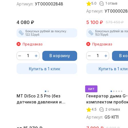
5.0
1 отзыв
Артикул:
УТ000002848
Артикул:
УТ0000028
4 080
₽
5 100
₽
575 450
₽
Бонусных рублей за покупку:
Бонусных рублей за по
122.52
руб.
153.15
руб.
Предзаказ
Предзаказ
В корзину
В к
Купить в 1 клик
Купить в 1 кли
хит
MT DiSco 2.5 Pro (без
Генератор дыма G-
датчиков давления и
комплектом пробок
разрежения)
4.5
2 отзыва
Артикул:
GS-КП1