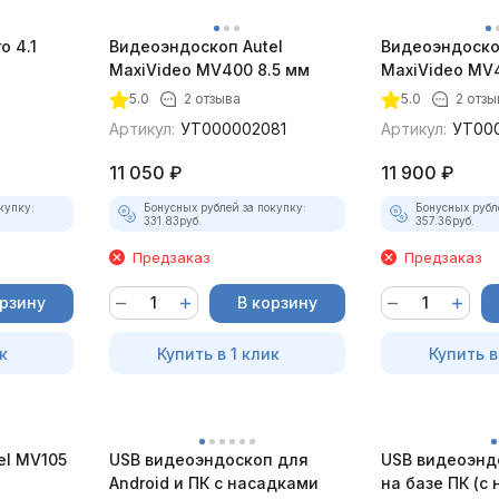
 4.1
Видеоэндоскоп Autel
Видеоэндоско
)
MaxiVideo MV400 8.5 мм
MaxiVideo MV4
5.0
2 отзыва
5.0
2 отзы
Артикул:
УТ000002081
Артикул:
УТ00
11 050
₽
11 900
₽
купку:
Бонусных рублей за покупку:
Бонусных рубл
331.83
руб.
357.36
руб.
Предзаказ
Предзаказ
орзину
В корзину
к
Купить в 1 клик
Купить в
el MV105
USB видеоэндоскоп для
USB видеоэнд
Android и ПК с насадками
на базе ПК (с