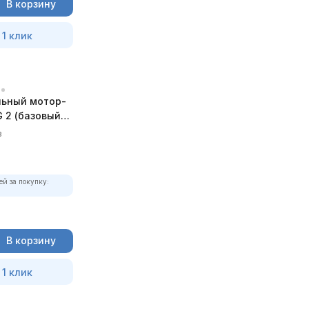
В корзину
 1 клик
ьный мотор-
 2 (базовый
в
ей за покупку:
В корзину
 1 клик