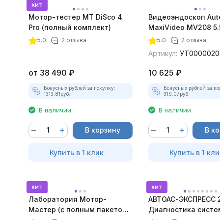
хит
Мотор-тестер MT DiSco 4
Видеоэндоскоп Aut
Pro (полный комплект)
MaxiVideo MV208 5.
покупателей
5.0
2 отзыва
5.0
2 отзыва
Артикул:
УТ0000020
от
38 490
₽
10 625
₽
Бонусных рублей за покупку:
Бонусных рублей за по
1313.81
руб.
319.07
руб.
В наличии
В наличии
В корзину
В к
Купить в 1 клик
Купить в 1 кли
хит
хит
Лаборатория Мотор-
АВТОАС-ЭКСПРЕСС 
Мастер (с полным пакетом
Диагностика систе
лицензий)
зажигания