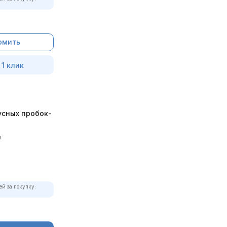
омить
 1 клик
усных пробок-
в
ей за покупку: