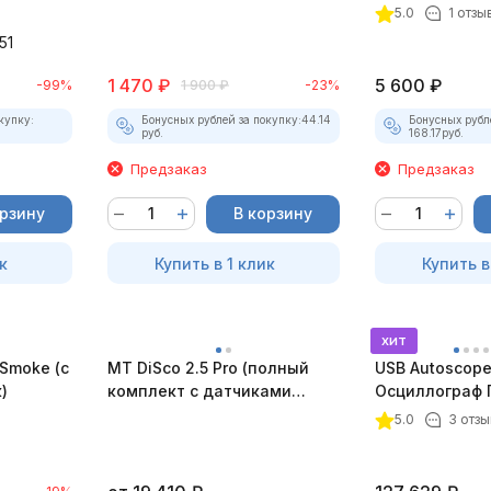
5.0
1 отзы
51
1 470
₽
5 600
₽
-99%
1 900
₽
-23%
купку:
Бонусных рублей за покупку:
44.14
Бонусных рубл
руб.
168.17
руб.
Предзаказ
Предзаказ
орзину
В корзину
к
Купить в 1 клик
Купить в
хит
Smoke (c
MT DiSco 2.5 Pro (полный
USB Autoscope 
)
комплект с датчиками
Осциллограф 
давления и разрежения)
4 (полный ком
5.0
3 отзы