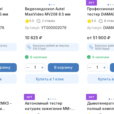
хит
el
Видеоэндоскоп Autel
Профессионал
5 мм
MaxiVideo MV208 8.5 мм
тестер DIAMAG
максимальный
5.0
2 отзыва
5.0
8 отз
78
Артикул:
УТ000002079
Артикул:
DIAM
10 625
₽
от
51 900
₽
купку:
Бонусных рублей за покупку:
Бонусных рубл
319.07
руб.
1558.56
руб.
В наличии
В наличии
орзину
В корзину
к
Купить в 1 клик
Купить в
хит
хит
2МК3 -
Автономный тестер
Дымогенерато
м
катушек зажигания ММ-
полный компл
ТК-01 (v2) (полный