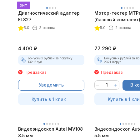
хит
Диагностический адаптер
Мотор-тестер MTPro
ELS27
(базовый комплект
5.0
3 отзыва
5.0
2 отзыва
4 400
₽
77 290
₽
Бонусных рублей за покупку:
Бонусных рублей за по
132.13
руб.
2321.02
руб.
Предзаказ
Предзаказ
Уведомить
В к
Купить в 1 клик
Купить в 1 кли
Видеоэндоскоп Autel MV108
Видеоэндоскоп Aut
8.5 мм
5.5 мм