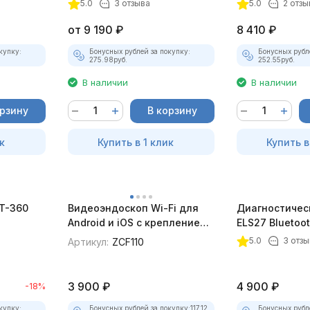
5.0
3 отзыва
5.0
2 отзы
комплект)
от
9 190
₽
8 410
₽
купку:
Бонусных рублей за покупку:
Бонусных рубл
275.98
руб.
252.55
руб.
В наличии
В наличии
орзину
В корзину
к
Купить в 1 клик
Купить в
BT-360
Видеоэндоскоп Wi-Fi для
Диагностичес
Android и iOS с креплением
ELS27 Bluetoo
для смартфона
5.0
3 отзы
Артикул:
ZCF110
3 900
₽
4 900
₽
-18%
купку:
Бонусных рублей за покупку:
117.12
Бонусных рубл