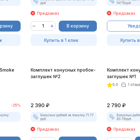
руб.
147.15
руб.
Предзаказ
Предзаказ
орзину
В корзину
Увед
к
Купить в 1 клик
Купить в
-Smoke
Комплект конусных пробок-
Комплект кон
)
заглушек №2
заглушек №1
5.0
1 отзы
2 390
₽
2 790
₽
-25%
купку:
Бонусных рублей за покупку:
71.77
Бонусных рубл
руб.
83.78
руб.
Предзаказ
Предзаказ