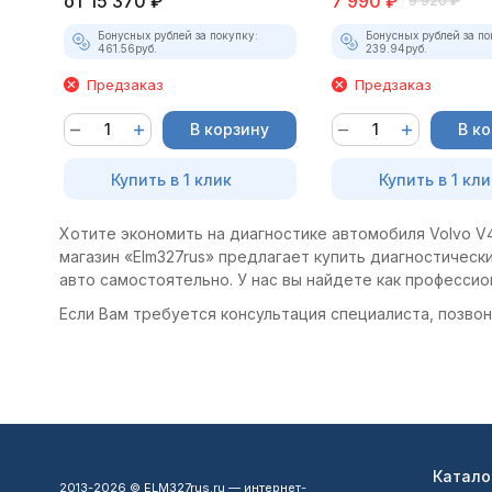
от
15 370
₽
7 990
₽
9 920
₽
Бонусных рублей за покупку:
Бонусных рублей за по
461.56
руб.
239.94
руб.
Предзаказ
Предзаказ
В корзину
В к
Купить в 1 клик
Купить в 1 кли
Хотите экономить на диагностике автомобиля Volvo V4
магазин «Elm327rus» предлагает купить диагностически
авто самостоятельно. У нас вы найдете как професси
Если Вам требуется консультация специалиста, позвони
Катало
2013-2026 © ELM327rus.ru — интернет-