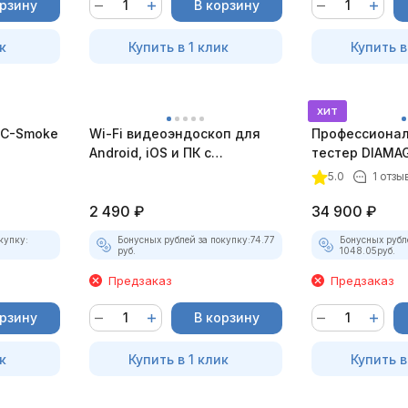
орзину
В корзину
к
Купить в 1 клик
Купить в
хит
C-Smoke
Wi-Fi видеоэндоскоп для
Профессионал
Android, iOS и ПК с
тестер DIAMAG
насадками
комплект)
5.0
1 отзы
2 490
₽
34 900
₽
купку:
Бонусных рублей за покупку:
74.77
Бонусных рубл
руб.
1048.05
руб.
Предзаказ
Предзаказ
орзину
В корзину
к
Купить в 1 клик
Купить в