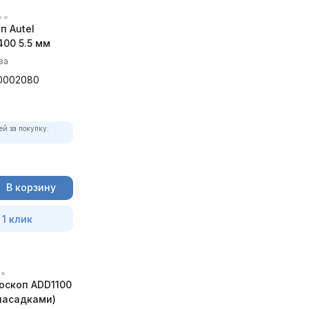
п Autel
00 5.5 мм
ва
0002080
ей за покупку:
В корзину
 1 клик
оскоп ADD1100
 насадками)