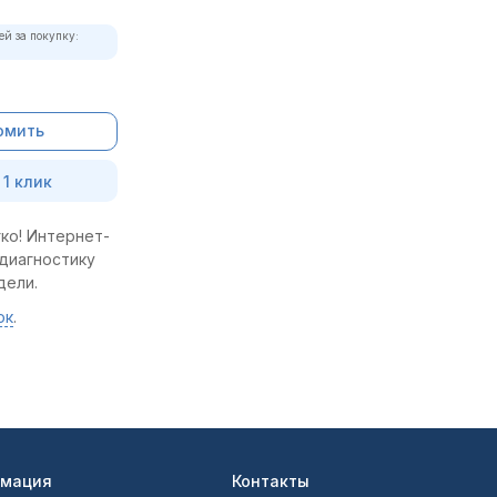
ей за покупку:
омить
 1 клик
ко! Интернет-
 диагностику
дели.
ок
.
мация
Контакты