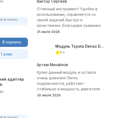
Виктор Сергеев
ва
Отличный инструмент! Удобен в
использовании, справляется со
своей задачей быстро и
ей за покупку:
качественно. Благодаря съемнику
удалось избежать лишних хлопот с
31 июля 2026
демонтажем головки блока
В корзину
цилиндров.
Модуль Toyota Denso Diesel 2.8D для ChipTuningPRO
5.0
 1 клик
Артем Михайлов
Купил данный модуль и остался
очень доволен! Легко
кий адаптер
подключается, работает
th
стабильно и мощность двигателя
ва
заметно увеличилась. Рекомендую
30 июля 2026
всем, кто занимается тюнингом
Toyota.
ей за покупку: