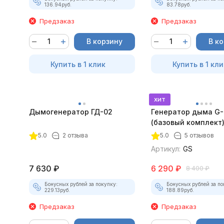
136.94
руб.
83.78
руб.
Предзаказ
Предзаказ
В корзину
В к
Купить в 1 клик
Купить в 1 кли
хит
Дымогенератор ГД-02
Генератор дыма G
(базовый комплект
5.0
2 отзыва
5.0
5 отзывов
Артикул:
GS
7 630
₽
6 290
₽
8 400
₽
Бонусных рублей за покупку:
Бонусных рублей за по
229.13
руб.
188.89
руб.
Предзаказ
Предзаказ