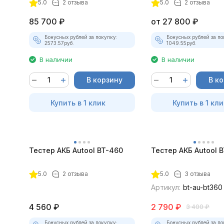
5.0
2 отзыва
5.0
2 отзыва
85 700
₽
от
27 800
₽
Бонусных рублей за покупку:
Бонусных рублей за по
2573.57
руб.
1049.55
руб.
В наличии
В наличии
В корзину
В к
Купить в 1 клик
Купить в 1 кли
Тестер АКБ Autool BT-460
Тестер АКБ Autool 
5.0
2 отзыва
5.0
3 отзыва
Артикул:
bt-au-bt360
4 560
₽
2 790
₽
3 400
₽
Бонусных рублей за покупку:
Бонусных рублей за по