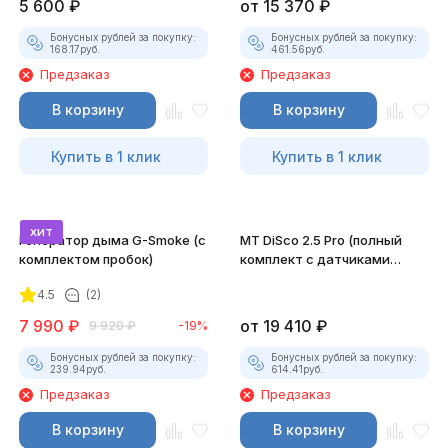
5 600
₽
от
15 370
₽
Бонусных рублей за покупку:
Бонусных рублей за покупку:
168.17
руб.
461.56
руб.
Предзаказ
Предзаказ
В корзину
В корзину
Купить в 1 клик
Купить в 1 клик
хит
Генератор дыма G-Smoke (c
MT DiSco 2.5 Pro (полный
комплектом пробок)
комплект с датчиками
давления и разрежения)
4.5
(2)
7 990
₽
от
19 410
₽
9 920
₽
-19%
Бонусных рублей за покупку:
Бонусных рублей за покупку:
239.94
руб.
614.41
руб.
Предзаказ
Предзаказ
В корзину
В корзину