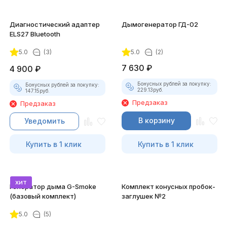
Диагностический адаптер
Дымогенератор ГД-02
ELS27 Bluetooth
5.0
(3)
5.0
(2)
7 630
₽
4 900
₽
Бонусных рублей за покупку:
Бонусных рублей за покупку:
229.13
руб.
147.15
руб.
Предзаказ
Предзаказ
В корзину
Уведомить
Купить в 1 клик
Купить в 1 клик
хит
Генератор дыма G-Smoke
Комплект конусных пробок-
(базовый комплект)
заглушек №2
5.0
(5)