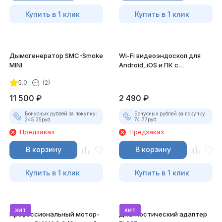
Купить в 1 клик
Купить в 1 клик
Дымогенератор SMC-Smoke
Wi-Fi видеоэндоскоп для
MINI
Android, iOS и ПК с
насадками
5.0
(2)
11 500
₽
2 490
₽
Бонусных рублей за покупку:
Бонусных рублей за покупку:
345.35
руб.
74.77
руб.
Предзаказ
Предзаказ
В корзину
В корзину
Купить в 1 клик
Купить в 1 клик
хит
хит
Профессиональный мотор-
Диагностический адаптер