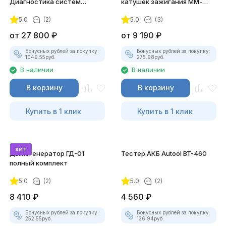
Диагностика систем
катушек зажигания ММ-
зажигания
ТК-01 (v2) (полный
5.0
(2)
5.0
(3)
комплект)
от
27 800
₽
от
9 190
₽
Бонусных рублей за покупку:
Бонусных рублей за покупку:
1049.55
руб.
275.98
руб.
В наличии
В наличии
В корзину
В корзину
Купить в 1 клик
Купить в 1 клик
хит
Дымогенератор ГД-01
Тестер АКБ Autool BT-460
полный комплект
5.0
(2)
5.0
(2)
8 410
₽
4 560
₽
Бонусных рублей за покупку:
Бонусных рублей за покупку:
252.55
руб.
136.94
руб.