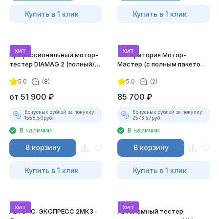
Купить в 1 клик
Купить в 1 клик
хит
хит
Профессиональный мотор-
Лаборатория Мотор-
тестер DIAMAG 2 (полный/
Мастер (с полным пакетом
максимальный комплект)
лицензий)
5.0
(8)
5.0
(2)
от
51 900
₽
85 700
₽
Бонусных рублей за покупку:
Бонусных рублей за покупку:
1558.56
руб.
2573.57
руб.
В наличии
В наличии
В корзину
В корзину
Купить в 1 клик
Купить в 1 клик
хит
хит
АВТОАС-ЭКСПРЕСС 2МК3 -
Автономный тестер