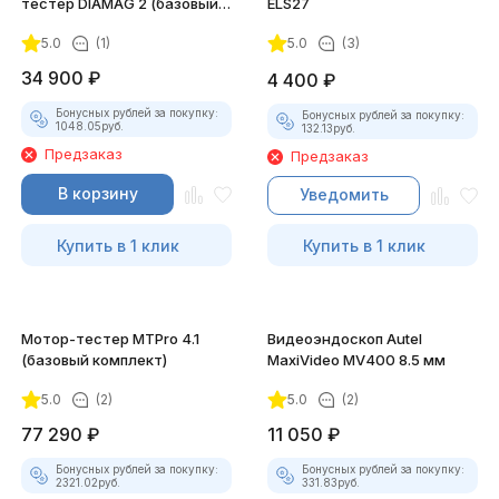
тестер DIAMAG 2 (базовый
ELS27
комплект)
5.0
(1)
5.0
(3)
34 900
₽
4 400
₽
Бонусных рублей за покупку:
Бонусных рублей за покупку:
1048.05
руб.
132.13
руб.
Предзаказ
Предзаказ
В корзину
Уведомить
Купить в 1 клик
Купить в 1 клик
Мотор-тестер MTPro 4.1
Видеоэндоскоп Autel
(базовый комплект)
MaxiVideo MV400 8.5 мм
5.0
(2)
5.0
(2)
77 290
₽
11 050
₽
Бонусных рублей за покупку:
Бонусных рублей за покупку:
2321.02
руб.
331.83
руб.