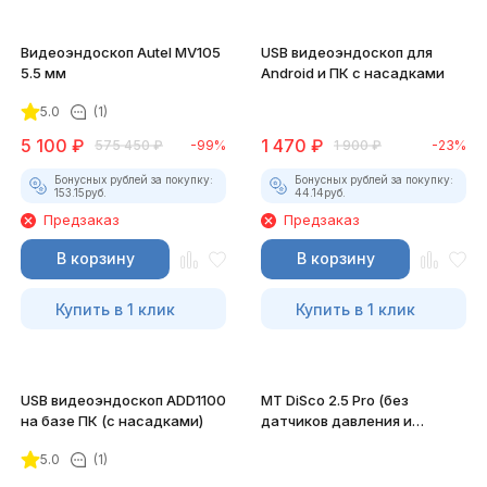
Видеоэндоскоп Autel MV105
USB видеоэндоскоп для
5.5 мм
Android и ПК с насадками
5.0
(1)
5 100
₽
1 470
₽
575 450
₽
-99%
1 900
₽
-23%
Бонусных рублей за покупку:
Бонусных рублей за покупку:
153.15
руб.
44.14
руб.
Предзаказ
Предзаказ
В корзину
В корзину
Купить в 1 клик
Купить в 1 клик
USB видеоэндоскоп ADD1100
MT DiSco 2.5 Pro (без
на базе ПК (с насадками)
датчиков давления и
разрежения)
5.0
(1)