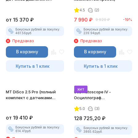
разрежения)
4.5
(2)
от
15 370
₽
7 990
₽
9 920
₽
-19%
Бонусных рублей за покупку:
Бонусных рублей за покупку:
461.56
руб.
239.94
руб.
Предзаказ
Предзаказ
В корзину
В корзину
Купить в 1 клик
Купить в 1 клик
хит
MT DiSco 2.5 Pro (полный
USB Autoscope IV -
комплект с датчиками
Осциллограф
давления и разрежения)
Постоловского 4 (полный
5.0
(3)
комплект)
от
19 410
₽
128 725,20
₽
Бонусных рублей за покупку:
Бонусных рублей за покупку:
614.41
руб.
3865.62
руб.