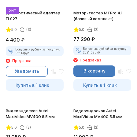
хит
Диагностический адаптер
Мотор-тестер MTPro 4.1
ELS27
(базовый комплект)
5.0
(3)
5.0
(2)
77 290
₽
4 400
₽
Бонусных рублей за покупку:
Бонусных рублей за покупку:
2321.02
руб.
132.13
руб.
Предзаказ
Предзаказ
В корзину
Уведомить
Купить в 1 клик
Купить в 1 клик
Видеоэндоскоп Autel
Видеоэндоскоп Autel
MaxiVideo MV400 8.5 мм
MaxiVideo MV400 5.5 мм
5.0
(2)
5.0
(2)