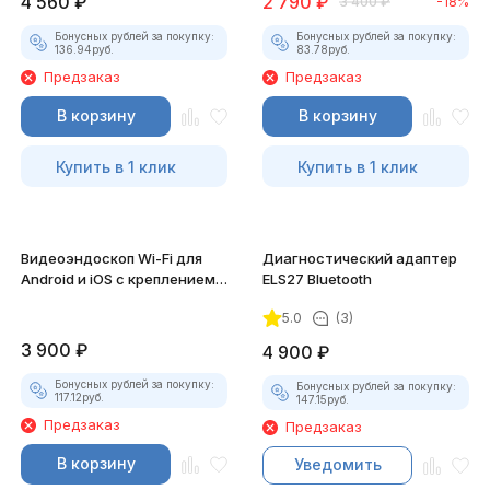
4 560
₽
2 790
₽
3 400
₽
-18%
Бонусных рублей за покупку:
Бонусных рублей за покупку:
136.94
руб.
83.78
руб.
Предзаказ
Предзаказ
В корзину
В корзину
Купить в 1 клик
Купить в 1 клик
Видеоэндоскоп Wi-Fi для
Диагностический адаптер
Android и iOS с креплением
ELS27 Bluetooth
для смартфона
5.0
(3)
3 900
₽
4 900
₽
Бонусных рублей за покупку:
Бонусных рублей за покупку:
117.12
руб.
147.15
руб.
Предзаказ
Предзаказ
В корзину
Уведомить