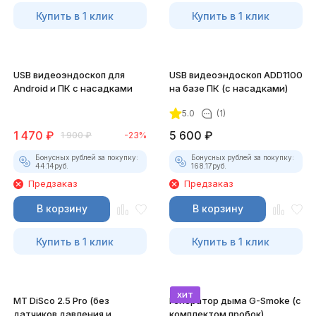
Купить в 1 клик
Купить в 1 клик
USB видеоэндоскоп для
USB видеоэндоскоп ADD1100
Android и ПК с насадками
на базе ПК (с насадками)
5.0
(1)
1 470
₽
5 600
₽
1 900
₽
-23%
Бонусных рублей за покупку:
Бонусных рублей за покупку:
44.14
руб.
168.17
руб.
Предзаказ
Предзаказ
В корзину
В корзину
Купить в 1 клик
Купить в 1 клик
хит
MT DiSco 2.5 Pro (без
Генератор дыма G-Smoke (c
датчиков давления и
комплектом пробок)