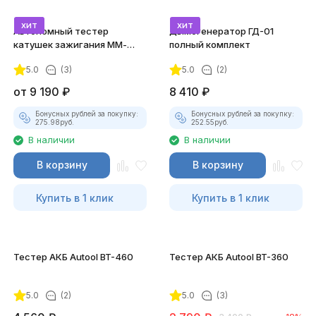
хит
хит
Автономный тестер
Дымогенератор ГД-01
катушек зажигания ММ-
полный комплект
ТК-01 (v2) (полный
5.0
(3)
5.0
(2)
комплект)
от
9 190
₽
8 410
₽
Бонусных рублей за покупку:
Бонусных рублей за покупку:
275.98
руб.
252.55
руб.
В наличии
В наличии
В корзину
В корзину
Купить в 1 клик
Купить в 1 клик
Тестер АКБ Autool BT-460
Тестер АКБ Autool BT-360
5.0
(2)
5.0
(3)