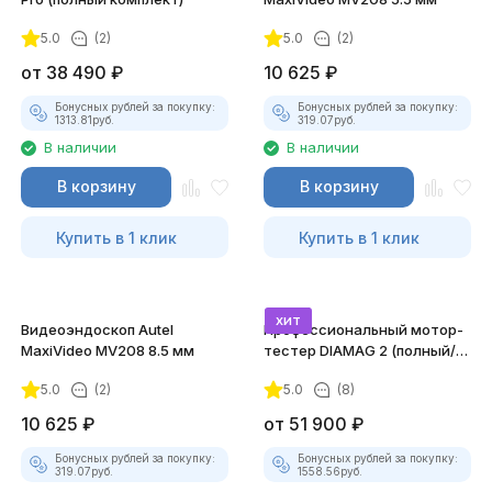
5.0
(2)
5.0
(2)
покупателей
от
38 490
₽
10 625
₽
Бонусных рублей за покупку:
Бонусных рублей за покупку:
1313.81
руб.
319.07
руб.
В наличии
В наличии
В корзину
В корзину
Купить в 1 клик
Купить в 1 клик
хит
Видеоэндоскоп Autel
Профессиональный мотор-
MaxiVideo MV208 8.5 мм
тестер DIAMAG 2 (полный/
максимальный комплект)
5.0
(2)
5.0
(8)
10 625
₽
от
51 900
₽
Бонусных рублей за покупку:
Бонусных рублей за покупку:
319.07
руб.
1558.56
руб.