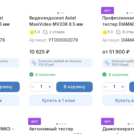
хит
el
Видеоэндоскоп Autel
Профессионал
5 мм
MaxiVideo MV208 8.5 мм
тестер DIAMAG
максимальный
5.0
2 отзыва
5.0
8 отз
78
Артикул:
УТ000002079
Артикул:
DIAM
10 625
₽
от
51 900
₽
купку:
Бонусных рублей за покупку:
Бонусных рубл
319.07
руб.
1558.56
руб.
В наличии
В наличии
орзину
В корзину
к
Купить в 1 клик
Купить в
хит
хит
2МК3 -
Автономный тестер
Дымогенерато