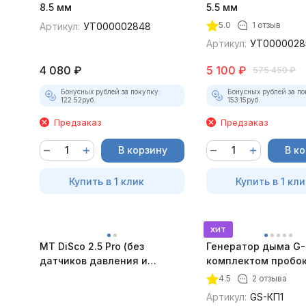
8.5 мм
5.5 мм
5.0
1 отзыв
Артикул:
УТ000002848
Артикул:
УТ0000028
4 080
₽
5 100
₽
575 450
₽
Бонусных рублей за покупку:
Бонусных рублей за по
122.52
руб.
153.15
руб.
Предзаказ
Предзаказ
В корзину
В к
Купить в 1 клик
Купить в 1 кли
хит
MT DiSco 2.5 Pro (без
Генератор дыма G-
датчиков давления и
комплектом пробок
разрежения)
4.5
2 отзыва
Артикул:
GS-КП1