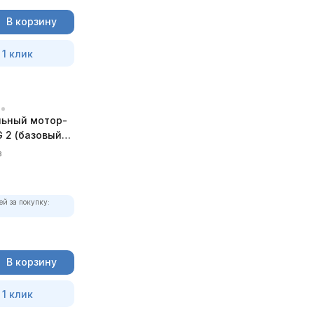
В корзину
 1 клик
ьный мотор-
 2 (базовый
в
ей за покупку:
В корзину
 1 клик