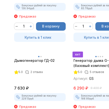
Бонусных рублей за покупку:
Бонусных рублей за по
136.94
руб.
83.78
руб.
Предзаказ
Предзаказ
В корзину
В к
Купить в 1 клик
Купить в 1 кли
хит
Дымогенератор ГД-02
Генератор дыма G
(базовый комплект
5.0
2 отзыва
5.0
5 отзывов
Артикул:
GS
7 630
₽
6 290
₽
8 400
₽
Бонусных рублей за покупку:
Бонусных рублей за по
229.13
руб.
188.89
руб.
Предзаказ
Предзаказ