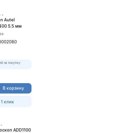
п Autel
00 5.5 мм
ва
0002080
ей за покупку:
В корзину
 1 клик
оскоп ADD1100