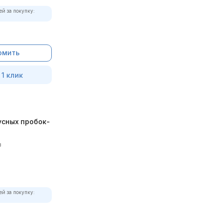
ей за покупку:
омить
 1 клик
усных пробок-
в
ей за покупку: