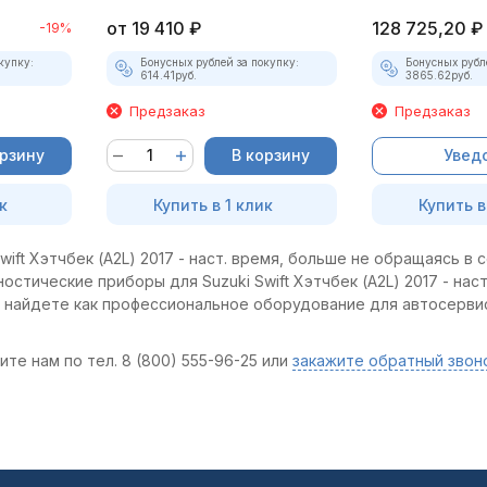
от
19 410
₽
128 725,20
₽
-19%
купку:
Бонусных рублей за покупку:
Бонусных рубл
614.41
руб.
3865.62
руб.
Предзаказ
Предзаказ
орзину
В корзину
Увед
к
Купить в 1 клик
Купить в
ift Хэтчбек (A2L) 2017 - наст. время, больше не обращаясь в с
стические приборы для Suzuki Swift Хэтчбек (A2L) 2017 - наст
ы найдете как профессиональное оборудование для автосервис
те нам по тел. 8 (800) 555-96-25 или
закажите обратный звон