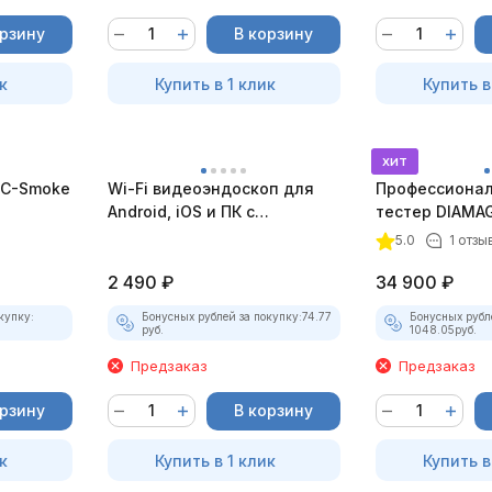
орзину
В корзину
к
Купить в 1 клик
Купить в
хит
C-Smoke
Wi-Fi видеоэндоскоп для
Профессионал
Android, iOS и ПК с
тестер DIAMAG
насадками
комплект)
5.0
1 отзы
2 490
₽
34 900
₽
купку:
Бонусных рублей за покупку:
74.77
Бонусных рубл
руб.
1048.05
руб.
Предзаказ
Предзаказ
орзину
В корзину
к
Купить в 1 клик
Купить в