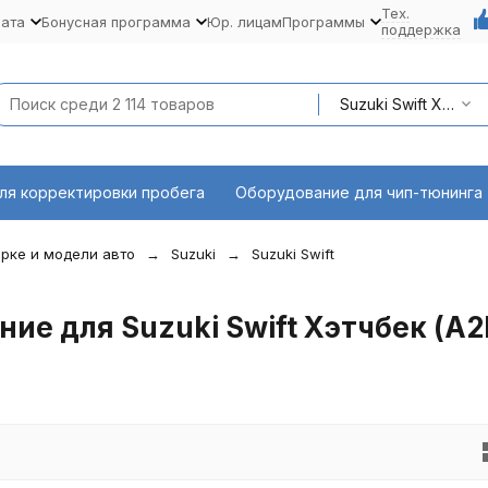
Тех.
лата
Бонусная программа
Юр. лицам
Программы
поддержка
Suzuki Swift Хэтчбек (A2L) 2017 - наст. время
ля корректировки пробега
Оборудование для чип-тюнинга
рке и модели авто
Suzuki
Suzuki Swift
е для Suzuki Swift Хэтчбек (A2L