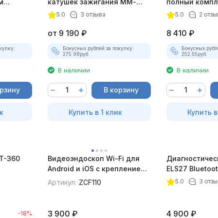
м
катушек зажигания ММ-
полный компл
ТК-01 (v2) (полный
5.0
3 отзыва
5.0
2 отзы
комплект)
от
9 190
₽
8 410
₽
купку:
Бонусных рублей за покупку:
Бонусных рубл
275.98
руб.
252.55
руб.
В наличии
В наличии
орзину
В корзину
к
Купить в 1 клик
Купить в
BT-360
Видеоэндоскоп Wi-Fi для
Диагностичес
Android и iOS с креплением
ELS27 Bluetoo
для смартфона
5.0
3 отзы
Артикул:
ZCF110
3 900
₽
4 900
₽
-18%