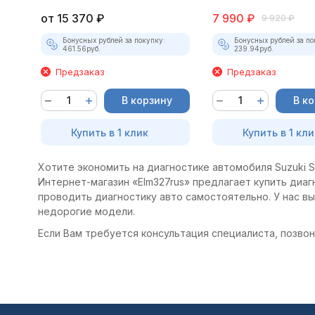
от
15 370
₽
7 990
₽
9 920
₽
Бонусных рублей за покупку:
Бонусных рублей за по
461.56
руб.
239.94
руб.
Предзаказ
Предзаказ
В корзину
В к
Купить в 1 клик
Купить в 1 кли
Хотите экономить на диагностике автомобиля Suzuki Sw
Интернет-магазин «Elm327rus» предлагает купить диагно
проводить диагностику авто самостоятельно. У нас в
недорогие модели.
Если Вам требуется консультация специалиста, позвони