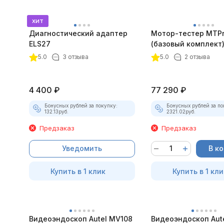
хит
Диагностический адаптер
Мотор-тестер MTPro
ELS27
(базовый комплект
5.0
3 отзыва
5.0
2 отзыва
4 400
₽
77 290
₽
Бонусных рублей за покупку:
Бонусных рублей за по
132.13
руб.
2321.02
руб.
Предзаказ
Предзаказ
Уведомить
В к
Купить в 1 клик
Купить в 1 кли
Видеоэндоскоп Autel MV108
Видеоэндоскоп Aut