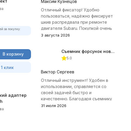
ект
Максим Кузнецов
ва
Отличный фиксатор! Удобно
пользоваться, надёжно фиксирует
шкив распредвала при ремонте
двигателя Subaru. Покупкой очень
ей за покупку:
доволен.
3 августа 2026
Съемник форсунок новых дизельных двигателей Jonnesway
В корзину
5.0
 1 клик
Виктор Сергеев
Отличный инструмент! Удобен в
использовании, справляется со
своей задачей быстро и
кий адаптер
качественно. Благодаря съемнику
th
удалось избежать лишних хлопот с
31 июля 2026
ва
демонтажем головки блока
цилиндров.