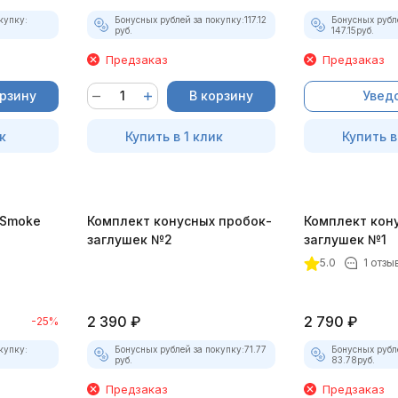
купку:
Бонусных рублей за покупку:
117.12
Бонусных рубл
руб.
147.15
руб.
Предзаказ
Предзаказ
орзину
В корзину
Увед
к
Купить в 1 клик
Купить в
-Smoke
Комплект конусных пробок-
Комплект кон
)
заглушек №2
заглушек №1
5.0
1 отзы
2 390
₽
2 790
₽
-25%
купку:
Бонусных рублей за покупку:
71.77
Бонусных рубл
руб.
83.78
руб.
Предзаказ
Предзаказ