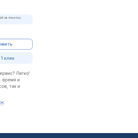
ей за покупку:
омить
 1 клик
ервис? Легко!
. время и
ов, так и
ок
.