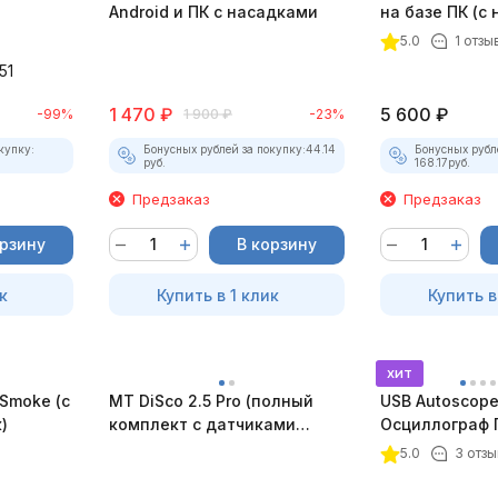
Android и ПК с насадками
на базе ПК (с
5.0
1 отзы
51
1 470
₽
5 600
₽
-99%
1 900
₽
-23%
купку:
Бонусных рублей за покупку:
44.14
Бонусных рубл
руб.
168.17
руб.
Предзаказ
Предзаказ
орзину
В корзину
к
Купить в 1 клик
Купить в
хит
Smoke (c
MT DiSco 2.5 Pro (полный
USB Autoscope 
)
комплект с датчиками
Осциллограф 
давления и разрежения)
4 (полный ком
5.0
3 отзы