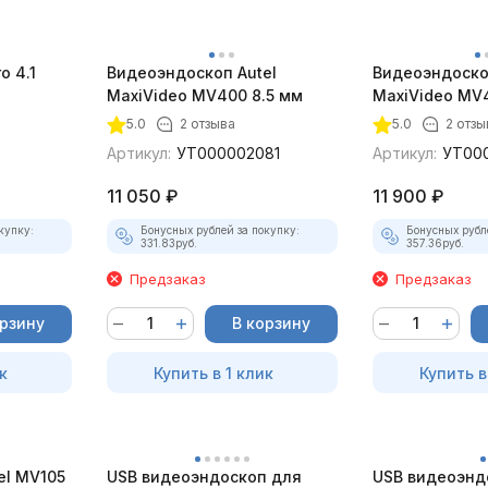
 4.1
Видеоэндоскоп Autel
Видеоэндоско
)
MaxiVideo MV400 8.5 мм
MaxiVideo MV4
5.0
2 отзыва
5.0
2 отзы
Артикул:
УТ000002081
Артикул:
УТ00
11 050
₽
11 900
₽
купку:
Бонусных рублей за покупку:
Бонусных рубл
331.83
руб.
357.36
руб.
Предзаказ
Предзаказ
орзину
В корзину
к
Купить в 1 клик
Купить в
el MV105
USB видеоэндоскоп для
USB видеоэнд