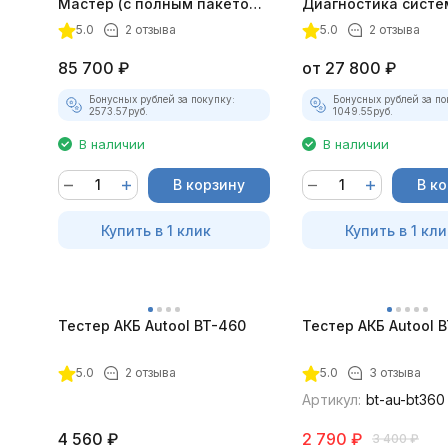
Мастер (с полным пакетом
Диагностика систе
лицензий)
зажигания
5.0
2 отзыва
5.0
2 отзыва
85 700
₽
от
27 800
₽
Бонусных рублей за покупку:
Бонусных рублей за по
2573.57
руб.
1049.55
руб.
В наличии
В наличии
В корзину
В к
Купить в 1 клик
Купить в 1 кли
Тестер АКБ Autool BT-460
Тестер АКБ Autool 
5.0
2 отзыва
5.0
3 отзыва
Артикул:
bt-au-bt360
4 560
₽
2 790
₽
3 400
₽