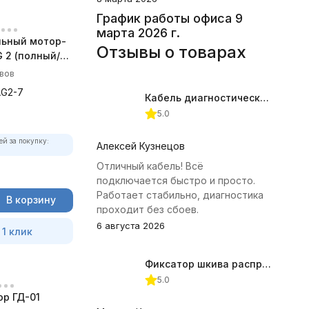
График работы офиса 9
марта 2026 г.
ьный мотор-
Отзывы о товарах
 2 (полный/
 комплект)
ывов
AG2-7
Кабель диагностический ГАЗ 24 для АВТОАС
5.0
ей за покупку:
Алексей Кузнецов
Отличный кабель! Всё
подключается быстро и просто.
Работает стабильно, диагностика
В корзину
проходит без сбоев.
6 августа 2026
 1 клик
Фиксатор шкива распредвала (Subaru) JTC-4409
5.0
р ГД-01