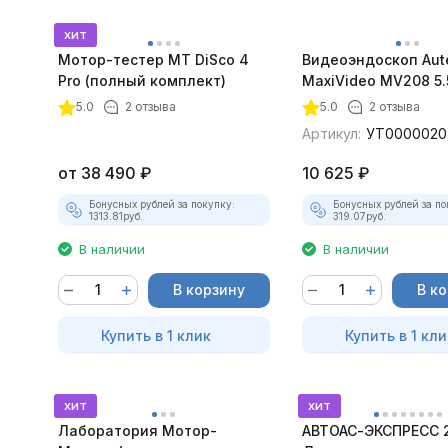
хит
Мотор-тестер MT DiSco 4
Видеоэндоскоп Aut
Pro (полный комплект)
MaxiVideo MV208 5.
покупателей
5.0
2 отзыва
5.0
2 отзыва
Артикул:
УТ0000020
от
38 490
₽
10 625
₽
Бонусных рублей за покупку:
Бонусных рублей за по
1313.81
руб.
319.07
руб.
В наличии
В наличии
В корзину
В к
Купить в 1 клик
Купить в 1 кли
хит
хит
Лаборатория Мотор-
АВТОАС-ЭКСПРЕСС 