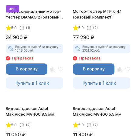
хит
Профессиональный мотор-
Мотор-тестер MTPro 4.1
тестер DIAMAG 2 (базовый
(базовый комплект)
комплект)
5.0
(1)
5.0
(2)
34 900
₽
77 290
₽
Бонусных рублей за покупку:
Бонусных рублей за покупку:
1048.05
руб.
2321.02
руб.
Предзаказ
Предзаказ
В корзину
В корзину
Купить в 1 клик
Купить в 1 клик
Видеоэндоскоп Autel
Видеоэндоскоп Autel
MaxiVideo MV400 8.5 мм
MaxiVideo MV400 5.5 мм
5.0
(2)
5.0
(2)
11 050
₽
11 900
₽