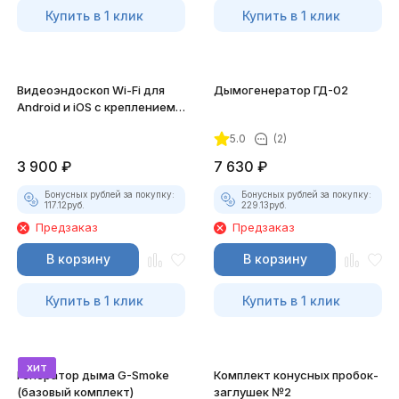
Купить в 1 клик
Купить в 1 клик
Видеоэндоскоп Wi-Fi для
Дымогенератор ГД-02
Android и iOS с креплением
для смартфона
5.0
(2)
3 900
₽
7 630
₽
Бонусных рублей за покупку:
Бонусных рублей за покупку:
117.12
руб.
229.13
руб.
Предзаказ
Предзаказ
В корзину
В корзину
Купить в 1 клик
Купить в 1 клик
хит
Генератор дыма G-Smoke
Комплект конусных пробок-
(базовый комплект)
заглушек №2