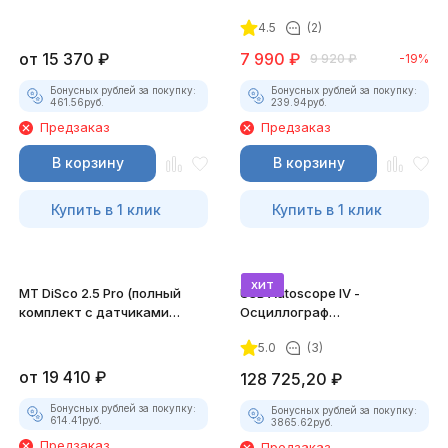
разрежения)
4.5
(2)
от
15 370
₽
7 990
₽
9 920
₽
-19%
Бонусных рублей за покупку:
Бонусных рублей за покупку:
461.56
руб.
239.94
руб.
Предзаказ
Предзаказ
В корзину
В корзину
Купить в 1 клик
Купить в 1 клик
хит
MT DiSco 2.5 Pro (полный
USB Autoscope IV -
комплект с датчиками
Осциллограф
давления и разрежения)
Постоловского 4 (полный
5.0
(3)
комплект)
от
19 410
₽
128 725,20
₽
Бонусных рублей за покупку:
Бонусных рублей за покупку:
614.41
руб.
3865.62
руб.
Предзаказ
Предзаказ