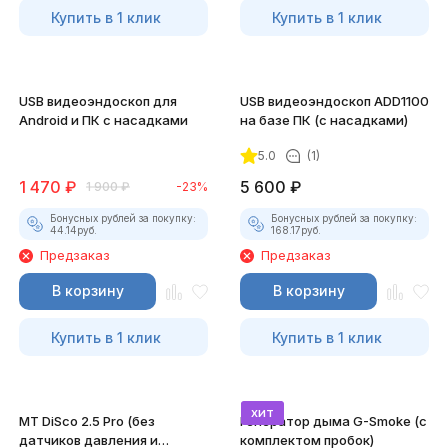
Купить в 1 клик
Купить в 1 клик
USB видеоэндоскоп для
USB видеоэндоскоп ADD1100
Android и ПК с насадками
на базе ПК (с насадками)
5.0
(1)
1 470
₽
5 600
₽
1 900
₽
-23%
Бонусных рублей за покупку:
Бонусных рублей за покупку:
44.14
руб.
168.17
руб.
Предзаказ
Предзаказ
В корзину
В корзину
Купить в 1 клик
Купить в 1 клик
хит
MT DiSco 2.5 Pro (без
Генератор дыма G-Smoke (c
датчиков давления и
комплектом пробок)