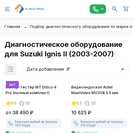
Главная
Подбор диагностического оборудования по марке и
Диагностическое оборудование
для Suzuki Ignis II (2003-2007)
Дата добавления
хит
Мотор-тестер MT DiSco 4
Видеоэндоскоп Autel
Pro (полный комплект)
MaxiVideo MV208 5.5 мм
5.0
(2)
5.0
(2)
покупателей
от
38 490
₽
10 625
₽
Бонусных рублей за покупку:
Бонусных рублей за покупку:
1313.81
руб.
319.07
руб.
В наличии
В наличии