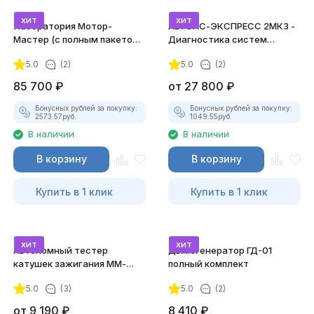
хит
хит
Лаборатория Мотор-
АВТОАС-ЭКСПРЕСС 2МК3 -
Мастер (с полным пакетом
Диагностика систем
лицензий)
зажигания
5.0
(2)
5.0
(2)
85 700
₽
от
27 800
₽
Бонусных рублей за покупку:
Бонусных рублей за покупку:
2573.57
руб.
1049.55
руб.
В наличии
В наличии
В корзину
В корзину
Купить в 1 клик
Купить в 1 клик
хит
хит
Автономный тестер
Дымогенератор ГД-01
катушек зажигания ММ-
полный комплект
ТК-01 (v2) (полный
5.0
(3)
5.0
(2)
комплект)
от
9 190
₽
8 410
₽