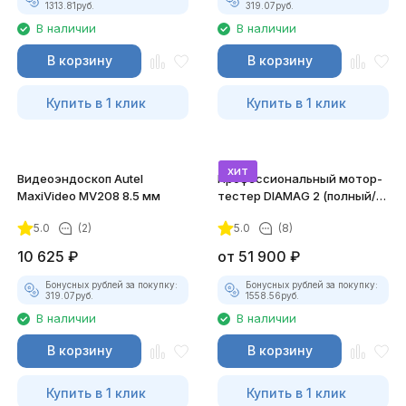
1313.81
руб.
319.07
руб.
В наличии
В наличии
В корзину
В корзину
Купить в 1 клик
Купить в 1 клик
хит
Видеоэндоскоп Autel
Профессиональный мотор-
MaxiVideo MV208 8.5 мм
тестер DIAMAG 2 (полный/
максимальный комплект)
5.0
(2)
5.0
(8)
10 625
₽
от
51 900
₽
Бонусных рублей за покупку:
Бонусных рублей за покупку:
319.07
руб.
1558.56
руб.
В наличии
В наличии
В корзину
В корзину
Купить в 1 клик
Купить в 1 клик