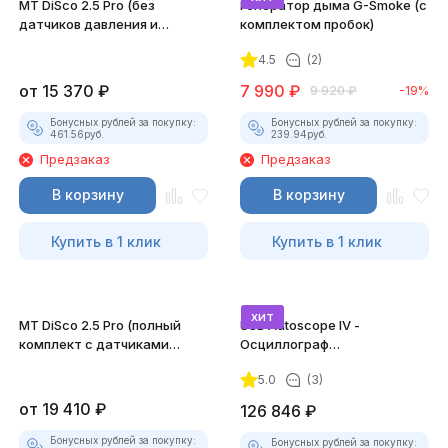
MT DiSco 2.5 Pro (без
Генератор дыма G-Smoke (c
датчиков давления и
комплектом пробок)
разрежения)
4.5
(2)
от
15 370
₽
7 990
₽
9 920
₽
-19%
Бонусных рублей за покупку:
Бонусных рублей за покупку:
461.56
руб.
239.94
руб.
Предзаказ
Предзаказ
В корзину
В корзину
Купить в 1 клик
Купить в 1 клик
хит
MT DiSco 2.5 Pro (полный
USB Autoscope IV -
комплект с датчиками
Осциллограф
давления и разрежения)
Постоловского 4 (полный
5.0
(3)
комплект)
от
19 410
₽
126 846
₽
Бонусных рублей за покупку:
Бонусных рублей за покупку: