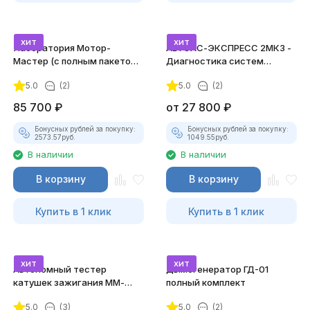
хит
хит
Лаборатория Мотор-
АВТОАС-ЭКСПРЕСС 2МК3 -
Мастер (с полным пакетом
Диагностика систем
лицензий)
зажигания
5.0
(2)
5.0
(2)
85 700
₽
от
27 800
₽
Бонусных рублей за покупку:
Бонусных рублей за покупку:
2573.57
руб.
1049.55
руб.
В наличии
В наличии
В корзину
В корзину
Купить в 1 клик
Купить в 1 клик
хит
хит
Автономный тестер
Дымогенератор ГД-01
катушек зажигания ММ-
полный комплект
ТК-01 (v2) (полный
5.0
(3)
5.0
(2)
комплект)