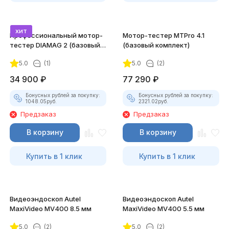
хит
Профессиональный мотор-
Мотор-тестер MTPro 4.1
тестер DIAMAG 2 (базовый
(базовый комплект)
комплект)
5.0
(1)
5.0
(2)
34 900
₽
77 290
₽
Бонусных рублей за покупку:
Бонусных рублей за покупку:
1048.05
руб.
2321.02
руб.
Предзаказ
Предзаказ
В корзину
В корзину
Купить в 1 клик
Купить в 1 клик
Видеоэндоскоп Autel
Видеоэндоскоп Autel
MaxiVideo MV400 8.5 мм
MaxiVideo MV400 5.5 мм
5.0
(2)
5.0
(2)