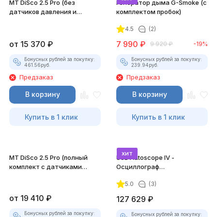
MT DiSco 2.5 Pro (без
Генератор дыма G-Smoke (c
датчиков давления и
комплектом пробок)
разрежения)
4.5
(2)
от
15 370
₽
7 990
₽
9 920
₽
-19%
Бонусных рублей за покупку:
Бонусных рублей за покупку:
461.56
руб.
239.94
руб.
Предзаказ
Предзаказ
В корзину
В корзину
Купить в 1 клик
Купить в 1 клик
хит
MT DiSco 2.5 Pro (полный
USB Autoscope IV -
комплект с датчиками
Осциллограф
давления и разрежения)
Постоловского 4 (полный
5.0
(3)
комплект)
от
19 410
₽
127 629
₽
Бонусных рублей за покупку:
Бонусных рублей за покупку: