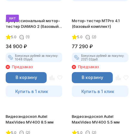
хит
Профессиональный мотор-
Мотор-тестер MTPro 4.1
тестер DIAMAG 2 (базовый
(базовый комплект)
комплект)
5.0
(1)
5.0
(2)
34 900
₽
77 290
₽
Бонусных рублей за покупку:
Бонусных рублей за покупку:
1048.05
руб.
2321.02
руб.
Предзаказ
Предзаказ
В корзину
В корзину
Купить в 1 клик
Купить в 1 клик
Видеоэндоскоп Autel
Видеоэндоскоп Autel
MaxiVideo MV400 8.5 мм
MaxiVideo MV400 5.5 мм
5.0
(2)
5.0
(2)