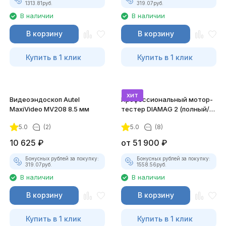
1313.81
руб.
319.07
руб.
В наличии
В наличии
В корзину
В корзину
Купить в 1 клик
Купить в 1 клик
хит
Видеоэндоскоп Autel
Профессиональный мотор-
MaxiVideo MV208 8.5 мм
тестер DIAMAG 2 (полный/
максимальный комплект)
5.0
(2)
5.0
(8)
10 625
₽
от
51 900
₽
Бонусных рублей за покупку:
Бонусных рублей за покупку:
319.07
руб.
1558.56
руб.
В наличии
В наличии
В корзину
В корзину
Купить в 1 клик
Купить в 1 клик