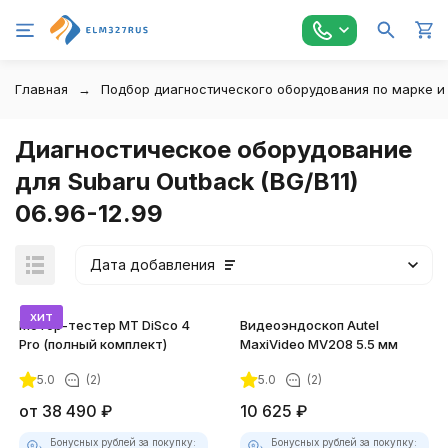
Главная
Подбор диагностического оборудования по марке и
Диагностическое оборудование
для Subaru Outback (BG/B11)
06.96-12.99
Дата добавления
хит
Мотор-тестер MT DiSco 4
Видеоэндоскоп Autel
Pro (полный комплект)
MaxiVideo MV208 5.5 мм
5.0
(2)
5.0
(2)
покупателей
от
38 490
₽
10 625
₽
Бонусных рублей за покупку:
Бонусных рублей за покупку: