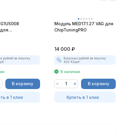
MG1US008
Модуль MED17.1.27 VAG для
М
 для
ChipTuningPRO
Д
ngPRO
у
14 000
₽
1
х рублей за покупку:
Бонусных рублей за покупку:
уб.
420.42
руб.
чии
В наличии
В корзину
В корзину
ть в 1 клик
Купить в 1 клик