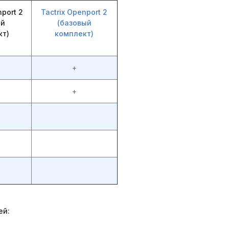
nport 2
Tactrix Openport 2
ый
(базовый
кт)
комплект)
+
+
ей: