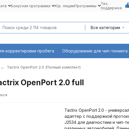
Тех.
лата
Бонусная программа
Юр. лицам
Программы
поддержка
Все категории
ля корректировки пробега
Оборудование для чип-тюнинга
Tactrix OpenPort 2.0 (Полный комплект)
rix OpenPort 2.0 full
ться
Tactrix OpenPort 2.0 - универса
адаптер с поддержкой проток
J2534 для диагностики и чип-т
различных автомобилей. Данн