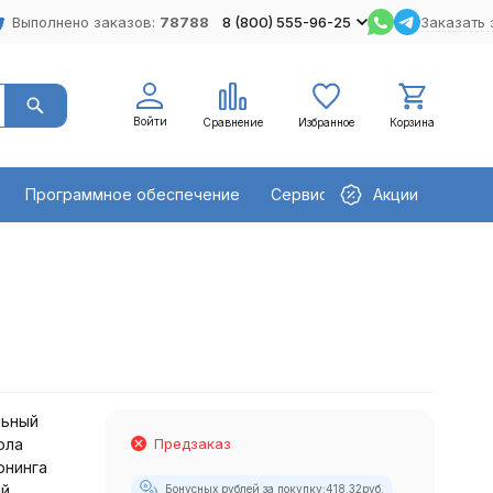
Выполнено заказов:
78788
8 (800) 555-96-25
Заказать 
Войти
Сравнение
Избранное
Корзина
Программное обеспечение
Сервисное оборудование
Акции
льный
ола
Предзаказ
юнинга
ый
Бонусных рублей за покупку:
418.32
руб.