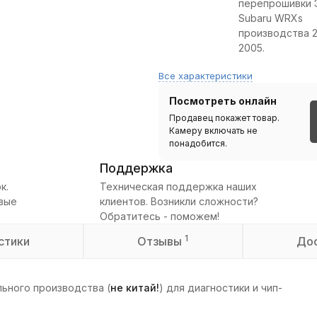
перепрошивки 
Subaru WRXs
производства 
2005.
Все характеристики
Посмотреть онлайн
Продавец покажет товар.
Камеру включать не
понадобится.
Поддержка
к.
Техническая поддержка наших
овые
клиентов. Возникли сложности?
Обратитесь - поможем!
1
стики
Отзывы
До
ьного производства (
не китай!
) для диагностики и чип-