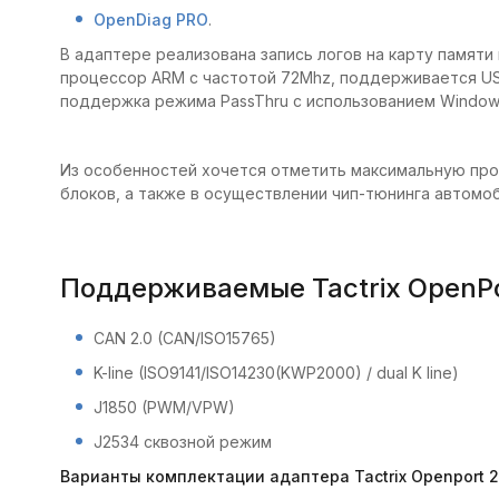
OpenDiag PRO
.
В адаптере реализована запись логов на карту памяти 
процессор ARM с частотой 72Mhz, поддерживается USB 
поддержка режима PassThru с использованием Windows
Из особенностей хочется отметить максимальную прос
блоков, а также в осуществлении чип-тюнинга автомоб
Поддерживаемые Tactrix OpenPo
CAN 2.0 (CAN/ISO15765)
K-line (ISO9141/ISO14230(KWP2000) / dual K line)
J1850 (PWM/VPW)
J2534 сквозной режим
Варианты комплектации адаптера Tactrix Openport 2