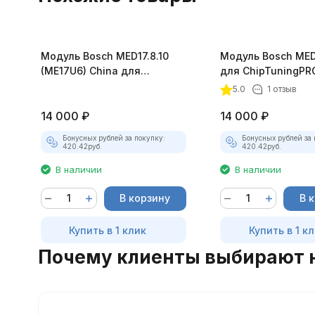
Модуль Bosch MED17.8.10
Модуль Bosch MED
(ME17U6) China для
для ChipTuningPR
ChipTuningPRO
5.0
1 отзыв
14 000
₽
14 000
₽
Бонусных рублей за покупку:
Бонусных рублей за 
420.42
руб.
420.42
руб.
В наличии
В наличии
В корзину
В 
Купить в 1 клик
Купить в 1 к
Почему клиенты выбирают 