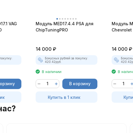
17.1 VAG
Модуль MED17.4.4 PSA для
Модуль 
O
ChipTuningPRO
Chevrolet
ChipTuni
14 000
₽
14 000
₽
покупку:
Бонусных рублей за покупку:
Бонусны
420.42
руб.
420.42
р
В наличии
В нали
корзину
В корзину
лик
Купить в 1 клик
Купи
нас?