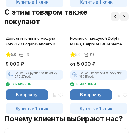
Купить в 1 клик
Купить в 1 клик
C этим товаром также
покупают
Дополнительные модули
Комплект модулей Delphi
EMS3120 Logan/Sandero и
MT60, Delphi MT80 и Siemens
Lada Largus для
SIMTEC76 J2534
5.0
(1)
5.0
(1)
ChipTuningPRO
9 000
₽
от
5 000
₽
Бонусных рублей за покупку:
Бонусных рублей за покупку:
270.27
руб.
150.15
руб.
В наличии
В наличии
В корзину
В корзину
Купить в 1 клик
Купить в 1 клик
Почему клиенты выбирают нас?