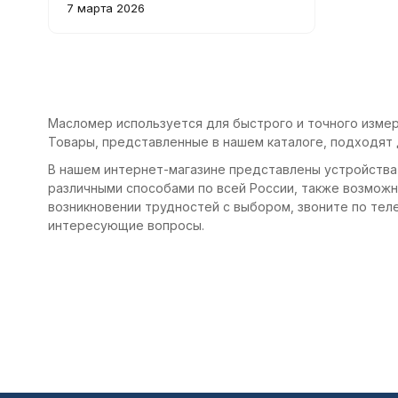
множество адаптеров позволяют
7 марта 2026
легко подключиться практически к
любому двигателю. Удобно хранить
благодаря компактному кейсу.
Масломер используется для быстрого и точного измер
Товары, представленные в нашем каталоге, подходят 
В нашем интернет-магазине представлены устройства
различными способами по всей России, также возможна
возникновении трудностей с выбором, звоните по теле
интересующие вопросы.