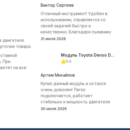
Виктор Сергеев
Отличный инструмент! Удобен в
использовании, справляется со
своей задачей быстро и
качественно. Благодаря съемнику
удалось избежать лишних хлопот с
31 июля 2026
 двигателя.
демонтажем головки блока
рточке товара.
цилиндров.
Модуль Toyota Denso Diesel 2.8D для ChipTuningPRO
оставкой
. При
5.0
ветят на все
Артем Михайлов
Купил данный модуль и остался
очень доволен! Легко
подключается, работает
стабильно и мощность двигателя
заметно увеличилась. Рекомендую
30 июля 2026
всем, кто занимается тюнингом
Toyota.