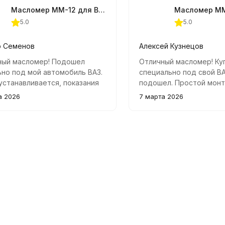
Масломер ММ-12 для ВАЗ
5.0
5.0
р Семенов
Алексей Кузнецов
ный масломер! Подошел
Отличный масломер! Ку
но под мой автомобиль ВАЗ.
специально под свой В
устанавливается, показания
подошел. Простой монт
 и понятные.
показания – теперь все
а 2026
7 марта 2026
состояние системы сма