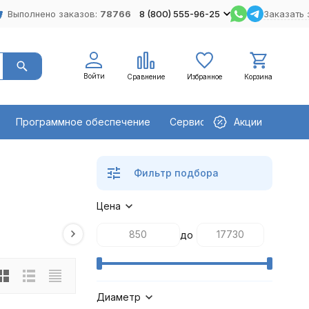
Выполнено заказов:
78766
8 (800) 555-96-25
Заказать 
Войти
Сравнение
Избранное
Корзина
Программное обеспечение
Сервисное оборудование
Акции
Фильтр подбора
Цена
до
Диаметр