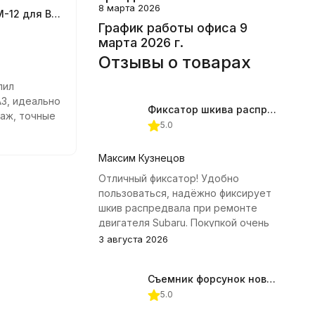
8 марта 2026
Масломер ММ-12 для ВАЗ
График работы офиса 9
марта 2026 г.
Отзывы о товарах
пил
АЗ, идеально
Фиксатор шкива распредвала (Subaru) JTC-4409
аж, точные
5.0
гда знаю
зки.
Максим Кузнецов
Отличный фиксатор! Удобно
пользоваться, надёжно фиксирует
шкив распредвала при ремонте
двигателя Subaru. Покупкой очень
доволен.
3 августа 2026
Съемник форсунок новых дизельных двигателей Jonnesway
5.0