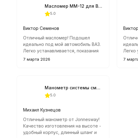
Масломер ММ-12 для ВАЗ
5.0
Виктор Семенов
Викто
Отличный масломер! Подошел
Отлич
идеально под мой автомобиль ВАЗ.
идеаль
Легко устанавливается, показания
Легко 
точные и понятные.
точные
7 марта 2026
7 март
Манометр системы смазки двигателя Jonnesway
5.0
Михаил Кузнецов
Отличный манометр от Jonnesway!
Качество изготовления на высоте -
удобный корпус, длинный шланг и