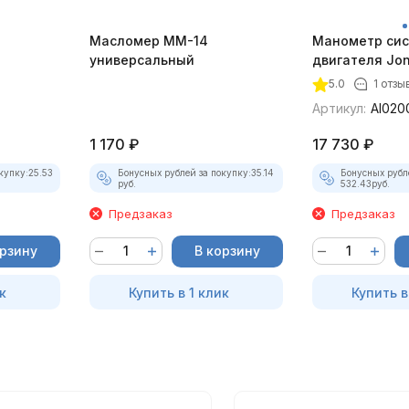
Масломер ММ-14
Манометр сис
универсальный
двигателя Jo
5.0
1 отзы
Артикул:
AI020
1 170
₽
17 730
₽
купку:
25.53
Бонусных рублей за покупку:
35.14
Бонусных рубл
руб.
532.43
руб.
Предзаказ
Предзаказ
орзину
В корзину
к
Купить в 1 клик
Купить в