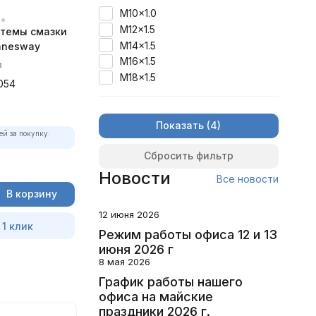
M10x1.0
M12x1.5
темы смазки
M14x1.5
nnesway
M16x1.5
в
M18x1.5
054
Показать
ей за покупку:
Сбросить фильтр
Новости
Все новости
В корзину
12 июня 2026
 1 клик
Режим работы офиса 12 и 13
июня 2026 г
8 мая 2026
График работы нашего
офиса на майские
праздники 2026 г.