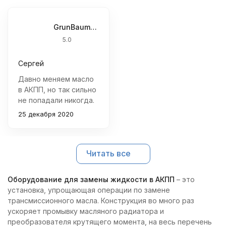
GrunBaum ATF 5000 - установка для замены жидкости в АКПП
5.0
Сергей
Давно меняем масло
в АКПП, но так сильно
не попадали никогда.
После замены масла
25 декабря 2020
на опеле мока сказали
клиенту приехать
через пару дней на
Читать все
повторную замену, а
он приехал через
неделю с криками,
Оборудование для замены жидкости в АКПП
– это
что мы угробили ему
установка, упрощающая операции по замене
коробку. Пришлось
трансмиссионного масла. Конструкция во много раз
ремонтировать за
ускоряет промывку масляного радиатора и
свой счет. После
преобразователя крутящего момента, на весь перечень