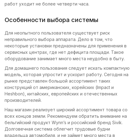
этого стали
работ уходит не более четверти часа.
подбирать аппарат
для замены масла.
Особенности выбора системы
Выбрали GrunBaum
ATF5000, потому что
Для неопытного пользователя существует риск
только у него есть
неправильного выбора аппарата. Дело в том, что
режим трех
некоторые установки предназначены для применения в
ступенчатой замены,
сервисных центрах, где нет дефицита площади. Такое
да еще и с промывкой
оборудование занимает много места неудобно в быту.
за один приезд
клиента. Теперь не
Для домашнего пользования следует искать компактную
боимся попадалова,
модель, которая упростит и ускорит работу. Сегодня на
да и масло
рынке представлен большой ассортимент таких
расходится только
конструкций от американских, корейских (Impact и
так .
Heshbon), китайских, европейских и отечественных
производителей.
Наш магазин реализует широкий ассортимент товара со
всех концов земли. Рекомендуем обратить внимание на
бельгийский продукт Wynn’s и российский бренд Sivik.
Долговечная система облегчит трудовые будни
владельца автомобиля, и не займет много места в