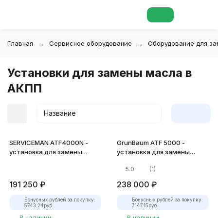
Главная
Сервисное оборудование
Оборудование для за
Установки для замены масла в
АКПП
Название
SERVICEMAN ATF4000N -
GrunBaum ATF 5000 -
установка для замены
установка для замены
жидкости и промывки АКПП
жидкости в АКПП
5.0
(1)
покупателей
191 250
₽
238 000
₽
Бонусных рублей за покупку:
Бонусных рублей за покупку:
5743.24
руб.
7147.15
руб.
В наличии
В наличии