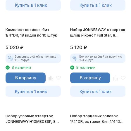
Купить в 1 клик
Купить в 1 клик
Комплект вставок-бит
Набор JONNESWAY отверток
1/4"DR, 18 видов по 10 штук
шлиц и крест Full Star, 8
предметов
5 020
₽
5 120
₽
Бонусных рублей за покупку:
Бонусных рублей за покупку:
150.75
руб.
153.75
руб.
В наличии
В наличии
В корзину
В корзину
Купить в 1 клик
Купить в 1 клик
Набор угловых отверток
Набор торцевых головок
JONNESWAY H10MB08SP, 8
1/4"DR, вставок-бит 1/4"DR,
предметов
40 предметов