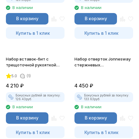
В наличии
В наличии
В корзину
В корзину
Купить в 1 клик
Купить в 1 клик
Набор вставок-бит с
Набор отверток Jonnesway
трещоточной рукояткой
стержневых
мини 1/4"DR, 32 предмета
диэлектрических, 8
5.0
(1)
предметов
4 210
₽
4 450
₽
Бонусных рублей за покупку:
Бонусных рублей за покупку:
126.43
руб.
133.63
руб.
В наличии
В наличии
В корзину
В корзину
Купить в 1 клик
Купить в 1 клик