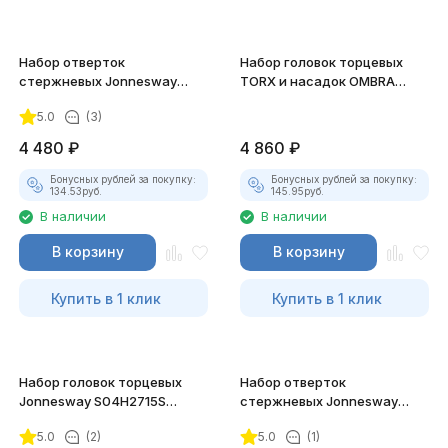
Набор отверток
Набор головок торцевых
стержневых Jonnesway
TORX и насадок OMBRA
ANTI-SLIP GRIP, 8 предметов
953222, 22 предмета
5.0
(3)
4 480
₽
4 860
₽
Бонусных рублей за покупку:
Бонусных рублей за покупку:
134.53
руб.
145.95
руб.
В наличии
В наличии
В корзину
В корзину
Купить в 1 клик
Купить в 1 клик
Набор головок торцевых
Набор отверток
Jonnesway S04H2715S
стержневых Jonnesway
1/4"DR, 4-14 мм, 15
FULL STAR, 8 предметов
5.0
(2)
5.0
(1)
предметов