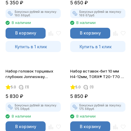
5 350
₽
5 650
₽
Бонусных рублей за покупку:
Бонусных рублей за покупку:
160.66
руб.
169.67
руб.
В наличии
В наличии
В корзину
В корзину
Купить в 1 клик
Купить в 1 клик
Набор головок торцевых
Набор вставок-бит 10 мм
глубоких Jonnesway
Н4-12мм, TORX® Т20-Т70 и
S04HD411S 1/2"DR, 10-24 мм
адаптеров
5.0
(1)
5.0
(1)
5 830
₽
5 850
₽
Бонусных рублей за покупку:
Бонусных рублей за покупку:
175.08
руб.
175.68
руб.
В наличии
В наличии
В корзину
В корзину