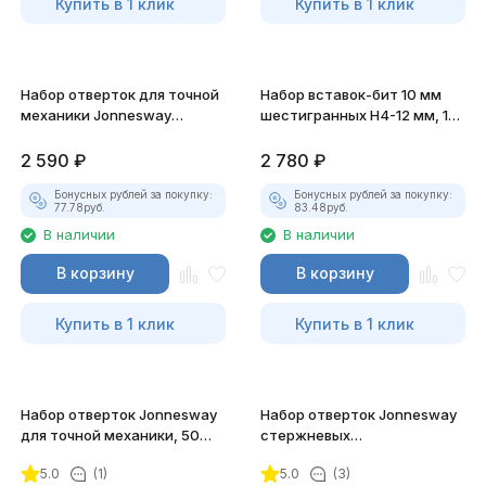
Купить в 1 клик
Купить в 1 клик
Набор отверток для точной
Набор вставок-бит 10 мм
механики Jonnesway
шестигранных Н4-12 мм, 15
TORX®, 50 мм, 8 предметов
предметов
2 590
₽
2 780
₽
Бонусных рублей за покупку:
Бонусных рублей за покупку:
77.78
руб.
83.48
руб.
В наличии
В наличии
В корзину
В корзину
Купить в 1 клик
Купить в 1 клик
Набор отверток Jonnesway
Набор отверток Jonnesway
для точной механики, 50
стержневых
мм, 8 предметов
диэлектрических, 7
5.0
(1)
5.0
(3)
предметов