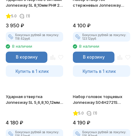
Jonnesway SL 8,10мм PH# 2,3
стержневых Jonnesway
36мм и PH# 2,3 80мм
TORX® ANTI-SLIP GRIP, 9
5.0
(1)
предметов
3 950
₽
4 100
₽
Бонусных рублей за покупку:
Бонусных рублей за покупку:
118.62
руб.
123.12
руб.
В наличии
В наличии
В корзину
В корзину
Купить в 1 клик
Купить в 1 клик
Ударная отвертка
Набор головок торцевых
Jonnesway SL 5,6,8,10,12мм
Jonnesway S04H2721S
PH# 1,2,3,4 Hex 4,5,6,8, 14
1/4"DR, 4-13 мм, 21 предмет
5.0
(1)
предметов
4 180
₽
4 190
₽
Бонусных рублей за покупку:
Бонусных рублей за покупку:
125.53
руб.
125.83
руб.