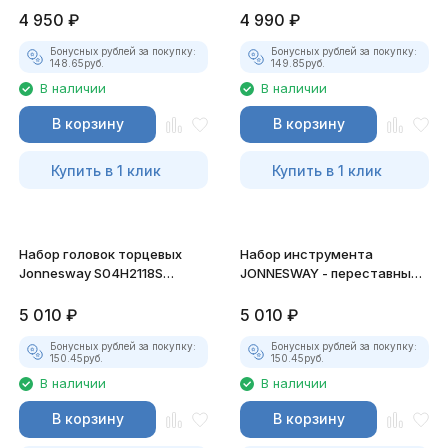
4 950
₽
4 990
₽
Бонусных рублей за покупку:
Бонусных рублей за покупку:
148.65
руб.
149.85
руб.
В наличии
В наличии
В корзину
В корзину
Купить в 1 клик
Купить в 1 клик
Набор головок торцевых
Набор инструмента
Jonnesway S04H2118S
JONNESWAY - переставные
1/4"DR, 4-13 мм, 18
клещи и ручные тиски
предметов
5 010
₽
5 010
₽
Бонусных рублей за покупку:
Бонусных рублей за покупку:
150.45
руб.
150.45
руб.
В наличии
В наличии
В корзину
В корзину