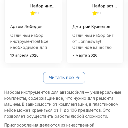
Набор инструментов универсальный OMBRA OMT69S, 69 предметов
Набор вставок-бит, 33 предмета
5.0
5.0
Артём Лебедев
Дмитрий Кузнецов
Отличный набор
Отличный набор бит
инструментов! Всё
от Jonnesway!
необходимое для
Отличное качество
дома и мелкого
материалов, удобная
10 апреля 2026
7 марта 2026
ремонта. Удобно
упаковка и широкий
упаковано в кейс,
выбор размеров. Все
легко хранить и брать
элементы чётко
Читать все
с собой. Рекомендую!
подогнаны под
инструмент, никаких
люфтов и
Наборы инструментов для автомобиля — универсальные
расшатываний.
комплекты, содержащие все, что нужно для ремонта
Рекомендую всем
машины. В зависимости от комплектации, в пластиковом
мастерам!
кейсе может храниться от 11 до 106 предметов. Это
позволяет осуществить работы любой сложности.
Приспособления делаются из качественной