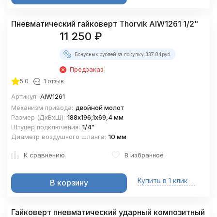
Пневматический гайковерт Thorvik AIW1261 1/2"
11 250
₽
Бонусных рублей за покупку:
337.84
руб.
Предзаказ
5.0
1 отзыв
Артикул:
AIW1261
Механизм привода:
двойной молот
Размер (ДхВхШ):
188х196,1х69,4 мм
Штуцер подключения:
1/4"
Диаметр воздушного шланга:
10 мм
К сравнению
В избранное
Купить в 1 клик
В корзину
Гайковерт пневматический ударный композитный