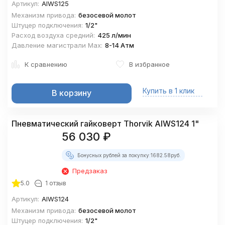
Артикул:
AIWS125
Механизм привода:
безосевой молот
Штуцер подключения:
1/2"
Расход воздуха средний:
425 л/мин
Давление магистрали Мах:
8-14 Атм
К сравнению
В избранное
Купить в 1 клик
В корзину
Пневматический гайковерт Thorvik AIWS124 1"
56 030
₽
Бонусных рублей за покупку:
1682.58
руб.
Предзаказ
5.0
1 отзыв
Артикул:
AIWS124
Механизм привода:
безосевой молот
Штуцер подключения:
1/2"