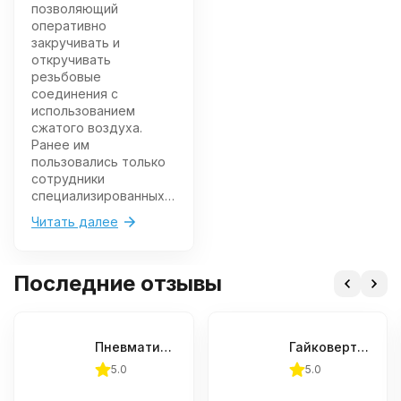
позволяющий
оперативно
закручивать и
откручивать
резьбовые
соединения с
использованием
сжатого воздуха.
Ранее им
пользовались только
сотрудники
специализированных
центров —
Читать далее
автосервисов,
шиномонтажей, СТО.
Сейчас выбрать
Последние отзывы
гайковерт
пневматический для
гаража может каждый
автовладелец, и вот
Пневматический гайковерт Thorvik AIWS124 1"
Гайковерт пневматический ударный Jonnesway JAI-1044 1/2"DR 8000 об/мин., 780 Нм
что нужно знать.
5.0
5.0