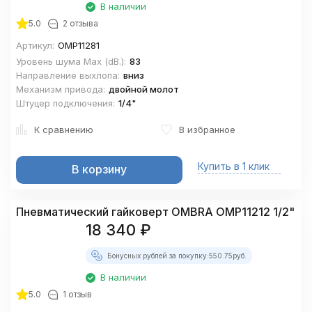
В наличии
5.0
2 отзыва
Артикул:
OMP11281
Уровень шума Maх (dВ.):
83
Направление выхлопа:
вниз
Механизм привода:
двойной молот
Штуцер подключения:
1/4"
К сравнению
В избранное
Купить в 1 клик
В корзину
Пневматический гайковерт OMBRA OMP11212 1/2"
18 340
₽
Бонусных рублей за покупку:
550.75
руб.
В наличии
5.0
1 отзыв