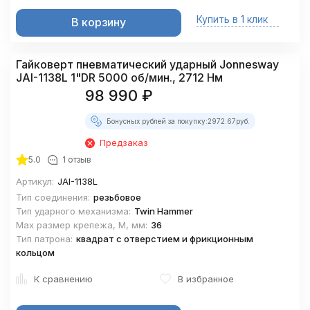
Купить в 1 клик
В корзину
Гайковерт пневматический ударный Jonnesway
JAI-1138L 1"DR 5000 об/мин., 2712 Нм
98 990
₽
Бонусных рублей за покупку:
2972.67
руб.
Предзаказ
5.0
1 отзыв
Артикул:
JAI-1138L
Тип соединения:
резьбовое
Тип ударного механизма:
Twin Hammer
Max размер крепежа, М, мм:
36
Тип патрона:
квадрат с отверстием и фрикционным
кольцом
К сравнению
В избранное