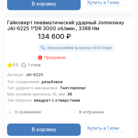
Купить в 1 клик
В корзину
Гайковерт пневматический ударный Jonnesway
JAI-6225 1"DR 3000 об/мин., 3388 Нм
134 600
₽
Бонусных рублей за покупку:
4042.04
руб.
Предзаказ
5.0
1 отзыв
Артикул:
JAI-6225
Тип соединения:
резьбовое
Тип ударного механизма:
Twin Hammer
Max размер крепежа, М, мм:
36
Тип патрона:
квадрат с отверстием
К сравнению
В избранное
Купить в 1 клик
В корзину