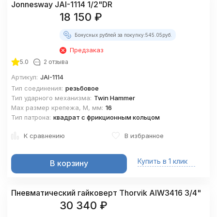
Jonnesway JAI-1114 1/2"DR
18 150
₽
Бонусных рублей за покупку:
545.05
руб.
Предзаказ
5.0
2 отзыва
Артикул:
JAI-1114
Тип соединения:
резьбовое
Тип ударного механизма:
Twin Hammer
Max размер крепежа, М, мм:
16
Тип патрона:
квадрат с фрикционным кольцом
К сравнению
В избранное
Купить в 1 клик
В корзину
Пневматический гайковерт Thorvik AIW3416 3/4"
30 340
₽