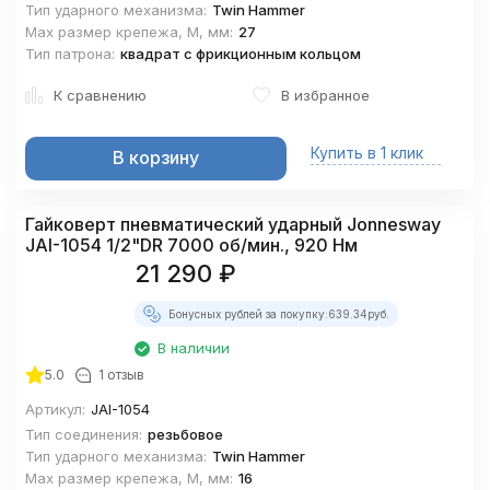
Тип ударного механизма:
Twin Hammer
Max размер крепежа, М, мм:
27
Тип патрона:
квадрат с фрикционным кольцом
К сравнению
В избранное
Купить в 1 клик
В корзину
Гайковерт пневматический ударный Jonnesway
JAI-1054 1/2"DR 7000 об/мин., 920 Нм
21 290
₽
Бонусных рублей за покупку:
639.34
руб.
В наличии
5.0
1 отзыв
Артикул:
JAI-1054
Тип соединения:
резьбовое
Тип ударного механизма:
Twin Hammer
Max размер крепежа, М, мм:
16