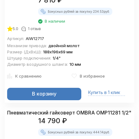
7 810
₽
Бонусных рублей за покупку:
234.53
руб.
В наличии
покупателей
5.0
1 отзыв
Артикул:
AIW12717
Механизм привода:
двойной молот
Размер (ДхВхШ):
188х196х69 мм
Штуцер подключения:
1/4"
Диаметр воздушного шланга:
10 мм
К сравнению
В избранное
Купить в 1 клик
В корзину
Пневматический гайковерт OMBRA OMP11281 1/2"
14 790
₽
Бонусных рублей за покупку:
444.14
руб.