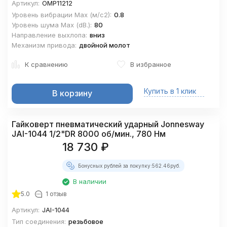
Артикул:
OMP11212
Уровень вибрации Mах (м/с2):
0.8
Уровень шума Maх (dВ.):
80
Направление выхлопа:
вниз
Механизм привода:
двойной молот
К сравнению
В избранное
Купить в 1 клик
В корзину
Гайковерт пневматический ударный Jonnesway
JAI-1044 1/2"DR 8000 об/мин., 780 Нм
18 730
₽
Бонусных рублей за покупку:
562.46
руб.
В наличии
5.0
1 отзыв
Артикул:
JAI-1044
Тип соединения:
резьбовое