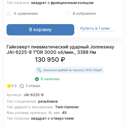
Тип патрона:
квадрат с фрикционным кольцом
К сравнению
В избранное
Купить в 1 клик
В корзину
Гайковерт пневматический ударный Jonnesway
JAI-6225-8 1"DR 3000 об/мин., 3388 Нм
130 950
₽
Бонусных рублей за покупку:
3932.43
руб.
В наличии
5.0
3 отзыва
Артикул:
JAI-6225-8
Тип соединения:
резьбовое
Тип ударного механизма:
Twin Hammer
Max размер крепежа, М, мм:
45
Тип патрона:
квадрат с отверстием