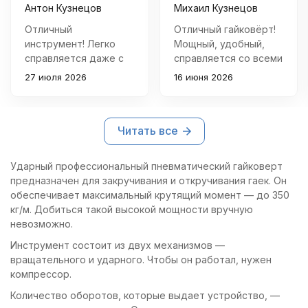
Антон Кузнецов
Михаил Кузнецов
Отличный
Отличный гайковёрт!
инструмент! Легко
Мощный, удобный,
справляется даже с
справляется со всеми
самыми тугими
задачами быстро и
27 июля 2026
16 июня 2026
болтами. Удобно
эффективно. Отличное
держать в руке
соотношение цены и
благодаря
качества.
Читать все
эргономичной форме.
Отличное
соотношение цены и
Ударный профессиональный пневматический гайковерт
качества.
предназначен для закручивания и откручивания гаек. Он
обеспечивает максимальный крутящий момент — до 350
кг/м. Добиться такой высокой мощности вручную
невозможно.
Инструмент состоит из двух механизмов —
вращательного и ударного. Чтобы он работал, нужен
компрессор.
Количество оборотов, которые выдает устройство, —