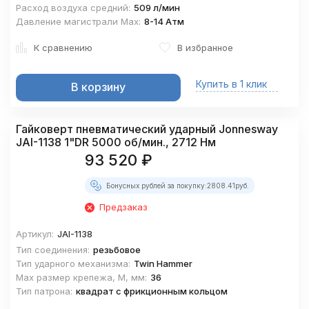
Расход воздуха средний:
509 л/мин
Давление магистрали Мах:
8-14 Атм
К сравнению
В избранное
Купить в 1 клик
В корзину
Гайковерт пневматический ударный Jonnesway
JAI-1138 1"DR 5000 об/мин., 2712 Нм
93 520
₽
Бонусных рублей за покупку:
2808.41
руб.
Предзаказ
Артикул:
JAI-1138
Тип соединения:
резьбовое
Тип ударного механизма:
Twin Hammer
Max размер крепежа, М, мм:
36
Тип патрона:
квадрат с фрикционным кольцом