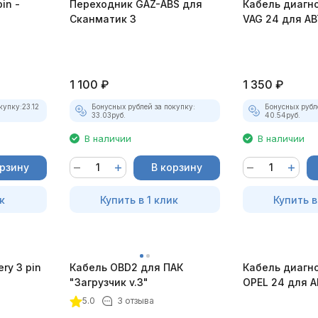
in -
Переходник GAZ-ABS для
Кабель диагн
Сканматик 3
VAG 24 для А
1 100
₽
1 350
₽
купку:
23.12
Бонусных рублей за покупку:
Бонусных рубл
33.03
руб.
40.54
руб.
В наличии
В наличии
орзину
В корзину
к
Купить в 1 клик
Купить в
ry 3 pin
Кабель OBD2 для ПАК
Кабель диагн
"Загрузчик v.3"
OPEL 24 для 
5.0
3 отзыва