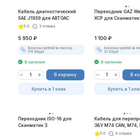
Кабель диагностический
Переходник GAZ We
SAE J1939 для АВТОАС
XCP для Сканматик
5.0
3 отзыва
5 950
₽
1 100
₽
Бонусных рублей за покупку:
Бонусных рублей за по
178.68
руб.
33.03
руб.
В наличии
В наличии
В корзину
В к
Купить в 1 клик
Купить в 1 кли
Переходник ISO-16 для
Кабель для перепр
Сканматик 3
ЭБУ М74 CAN, M74,
M74.5 V4 для ПАК
5.0
4 отзыва
"Загрузчик v.3"