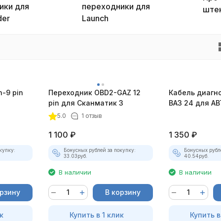
ики для
переходники для
ште
der
Launch
-9 pin
Переходник OBD2-GAZ 12
Кабель диагн
pin для Сканматик 3
ВАЗ 24 для А
5.0
1 отзыв
1 100
₽
1 350
₽
купку:
Бонусных рублей за покупку:
Бонусных рубл
33.03
руб.
40.54
руб.
В наличии
В наличии
орзину
В корзину
к
Купить в 1 клик
Купить в