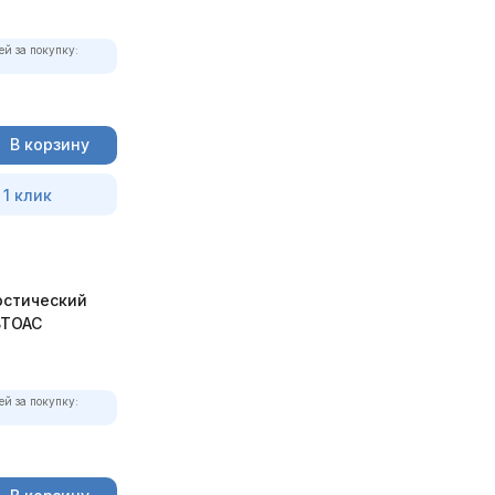
ей за покупку:
В корзину
 1 клик
остический
ВТОАС
ей за покупку: