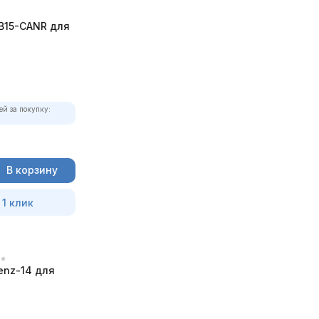
B15-CANR для
ей за покупку:
В корзину
 1 клик
enz-14 для