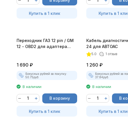
В корзину
В к
Купить в 1 клик
Купить в 1 кли
Переходник ГАЗ 12 pin / GM
Кабель диагностич
12 - OBD2 для адаптера
24 для АВТОАС
DiaLink
5.0
1 отзыв
1 690
₽
1 260
₽
Бонусных рублей за покупку:
Бонусных рублей за по
50.75
руб.
37.84
руб.
В наличии
В наличии
В корзину
В к
Купить в 1 клик
Купить в 1 кли