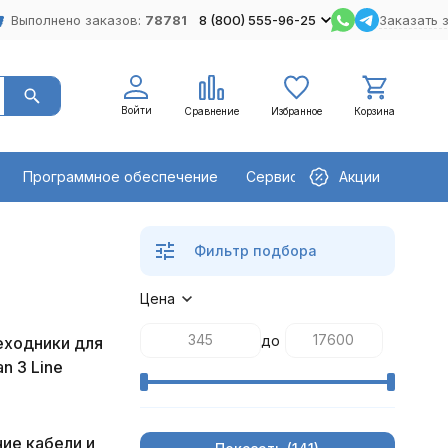
Выполнено заказов:
78781
8 (800) 555-96-25
Заказать 
Войти
Сравнение
Избранное
Корзина
Программное обеспечение
Сервисное оборудование
Акции
Фильтр подбора
Цена
до
ходники для
an 3 Line
ие кабели и