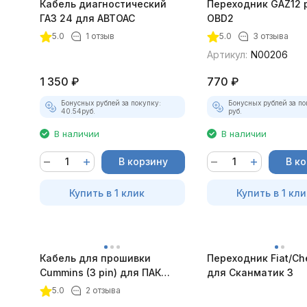
Кабель диагностический
Переходник GAZ12 p
ГАЗ 24 для АВТОАС
OBD2
5.0
1 отзыв
5.0
3 отзыва
Артикул:
N00206
1 350
₽
770
₽
Бонусных рублей за покупку:
Бонусных рублей за по
40.54
руб.
руб.
В наличии
В наличии
В корзину
В к
Купить в 1 клик
Купить в 1 кли
Кабель для прошивки
Переходник Fiat/Che
Cummins (3 pin) для ПАК
для Сканматик 3
"Загрузчик v.3"
5.0
2 отзыва