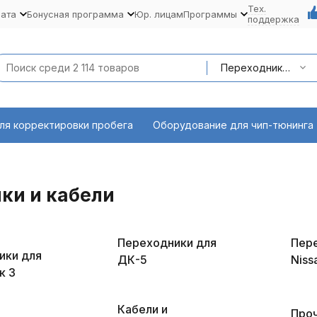
Тех.
лата
Бонусная программа
Юр. лицам
Программы
поддержка
Переходники и кабели
ля корректировки пробега
Оборудование для чип-тюнинга
ки и кабели
Переходники для
Пере
ики для
ДК-5
Niss
к 3
Кабели и
Проч