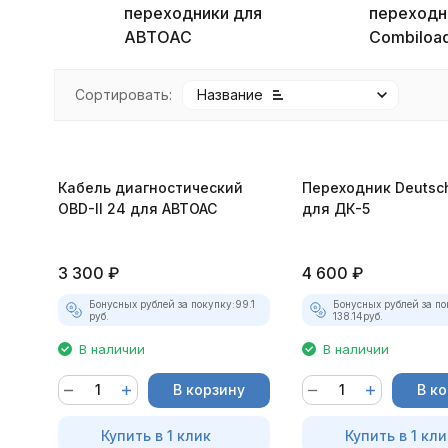
переходники для
переходн
АВТОАС
Combiloa
Сортировать:
Название
Кабель диагностический
Переходник Deutsch
OBD-II 24 для АВТОАС
для ДК-5
покупателей
3 300
₽
4 600
₽
Бонусных рублей за покупку:
99.1
Бонусных рублей за по
руб.
138.14
руб.
В наличии
В наличии
В корзину
В к
Купить в 1 клик
Купить в 1 кли