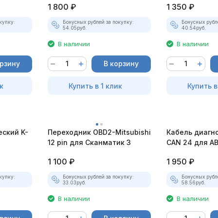
1 800
₽
1 350
₽
купку:
Бонусных рублей за покупку:
Бонусных рубл
54.05
руб.
40.54
руб.
В наличии
В наличии
орзину
В корзину
к
Купить в 1 клик
Купить в
еский K-
Переходник OBD2-Mitsubishi
Кабель диагн
12 pin для Сканматик 3
CAN 24 для А
1 100
₽
1 950
₽
купку:
Бонусных рублей за покупку:
Бонусных рубл
33.03
руб.
58.56
руб.
В наличии
В наличии