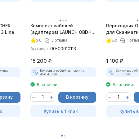
CHER
Комплект кабелей
Переходник O
3 Line
(адаптеров) LAUNCH OBD-I
для Сканмати
для сканеров X431 PRO/PAD,
5.0
3 отзыва
5.0
1 отзы
12 шт
Артикул:
00-00010113
15 200
₽
1 100
₽
купку:
Бонусных рублей за покупку:
Бонусных рубл
456.46
руб.
33.03
руб.
В наличии
В наличии
орзину
В корзину
к
Купить в 1 клик
Купить в