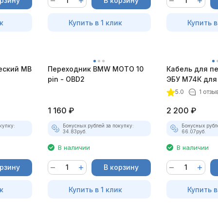
орзину
В корзину
к
Купить в 1 клик
Купить в
еский MB
Переходник BMW MOTO 10
Кабель для п
pin - OBD2
ЭБУ М74К для
"Загрузчик v.3
5.0
1 отзы
1 160
₽
2 200
₽
купку:
Бонусных рублей за покупку:
Бонусных рубл
34.83
руб.
66.07
руб.
В наличии
В наличии
орзину
В корзину
к
Купить в 1 клик
Купить в