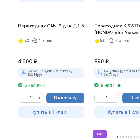
Переходник CAN-2 для ДК-5
Переходник K SWIT
(HONDA) для Nissan 
5.0
1 отзыв
5.0
3 отзыва
4 600
₽
890
₽
Бонусных рублей за покупку:
Бонусных рублей за по
138.14
руб.
26.73
руб.
В наличии
В наличии
В корзину
В к
Купить в 1 клик
Купить в 1 кли
хит