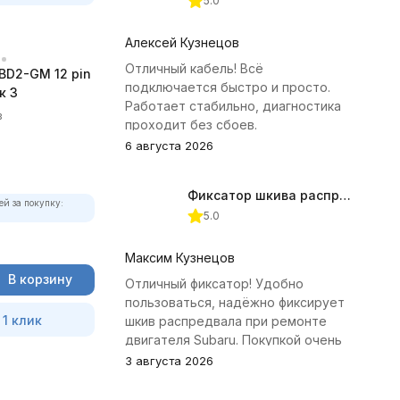
5.0
Алексей Кузнецов
Отличный кабель! Всё
BD2-GM 12 pin
подключается быстро и просто.
к 3
Работает стабильно, диагностика
в
проходит без сбоев.
6 августа 2026
Фиксатор шкива распредвала (Subaru) JTC-4409
ей за покупку:
5.0
Максим Кузнецов
В корзину
Отличный фиксатор! Удобно
пользоваться, надёжно фиксирует
 1 клик
шкив распредвала при ремонте
двигателя Subaru. Покупкой очень
доволен.
3 августа 2026