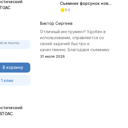
остический
Съемник форсунок новых дизельных двигателей Jonnesway
ВТОАС
5.0
Виктор Сергеев
Отличный инструмент! Удобен в
использовании, справляется со
ей за покупку:
своей задачей быстро и
качественно. Благодаря съемнику
удалось избежать лишних хлопот с
31 июля 2026
демонтажем головки блока
В корзину
цилиндров.
 1 клик
остический
АВТОАС