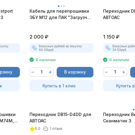
stport
Кабель для перепрошивки
Переходник D
 3
ЭБУ М12 для ПАК "Загрузчик
АВТОАС
v.3"
2 000
₽
1 150
₽
купку:
Бонусных рублей за покупку:
Бонусных рубл
60.06
руб.
34.53
руб.
В наличии
В наличии
орзину
В корзину
к
Купить в 1 клик
Купить в
ошивки
Переходник DB15-D4DD для
Переходник B
 M74M,
АВТОАС
Сканматик 3
5.0
1 отзыв