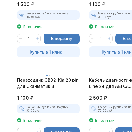
1 500
₽
1 100
₽
Бонусных рублей за покупку:
Бонусных рублей за по
45.05
руб.
33.03
руб.
В наличии
В наличии
В корзину
В к
Купить в 1 клик
Купить в 1 кли
Переходник OBD2-Kia 20 pin
Кабель диагностич
для Сканматик 3
Line 24 для АВТОАС
1 100
₽
2 500
₽
Бонусных рублей за покупку:
Бонусных рублей за по
33.03
руб.
75.08
руб.
В наличии
В наличии